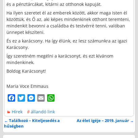
és a pénztárcákat, kitárni az otthonok kapuját.
Ha ilyen szeretet él az emberek között, akkor maga Isten él
közöttük, és Ő az, aki képes mindenkinek otthont teremteni,
mindenkit bevonni a családba és testvérré tenni, valóban
ünnepet készíteni.
És ez a karácsony. Ha így élünk, ez lesz számunkra az igazi
Karácsony.
Így szeretném megélni a karácsonyt, és ezt kívánom
mindenkinek.
Boldog Karácsonyt!
Maria Voce Emmaus
F
T
M
E
W
a
w
e
m
h
Hírek
állandó link
c
i
s
a
a
e
t
s
i
t
←
Találkozó – Kiteljesedés a
Az élet igéje – 2019. január
→
Bejegyzés navigáció
hűségben
b
t
e
l
s
o
e
n
A