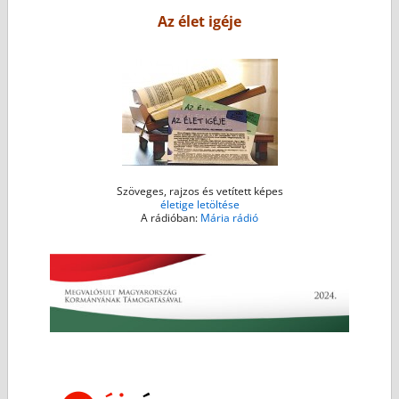
o
r
g
p
Az élet igéje
k
e
p
r
Szöveges, rajzos és vetített képes
életige letöltése
A rádióban:
Mária rádió