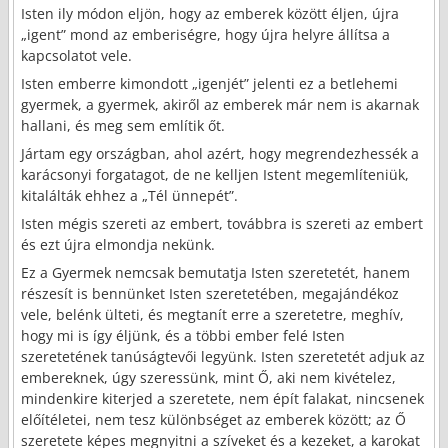
Isten ily módon eljön, hogy az emberek között éljen, újra
„igent” mond az emberiségre, hogy újra helyre állítsa a
kapcsolatot vele.
Isten emberre kimondott „igenjét” jelenti ez a betlehemi
gyermek, a gyermek, akiről az emberek már nem is akarnak
hallani, és meg sem említik őt.
Jártam egy országban, ahol azért, hogy megrendezhessék a
karácsonyi forgatagot, de ne kelljen Istent megemlíteniük,
kitalálták ehhez a „Tél ünnepét”.
Isten mégis szereti az embert, továbbra is szereti az embert
és ezt újra elmondja nekünk.
Ez a Gyermek nemcsak bemutatja Isten szeretetét, hanem
részesít is bennünket Isten szeretetében, megajándékoz
vele, belénk ülteti, és megtanít erre a szeretetre, meghív,
hogy mi is így éljünk, és a többi ember felé Isten
szeretetének tanúságtevői legyünk. Isten szeretetét adjuk az
embereknek, úgy szeressünk, mint Ő, aki nem kivételez,
mindenkire kiterjed a szeretete, nem épít falakat, nincsenek
előítéletei, nem tesz különbséget az emberek között; az Ő
szeretete képes megnyitni a szíveket és a kezeket, a karokat