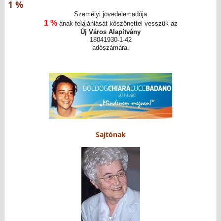
1 %
Személyi jövedelemadója
1 %
-ának felajánlását köszönettel vesszük az
Új Város Alapítvány
18041930-1-42
adószámára.
Sajtónak