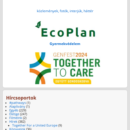
közlemények, fotók, interjúk, háttér
Gyermekvédelem
Hírcsoportok
#pathways
(1)
Alapítvány
(1)
Egyéb
(229)
Életige
(247)
Filmeink
(2)
Hírek
(382)
Together For a United Europe
(9)
Könyveink
(36)