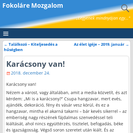
Fokoláre Mozgalom
„Legyenek mindnyájan egy..."
←
Találkozó – Kiteljesedés a
Az élet igéje – 2019. január
→
Bejegyzés navigáció
hűségben
Karácsony van!
2018. december 24.
Karácsony van!
Nézem a várost, vagy általában, amit a media közvetít, és azt
kérdem: „Mi is a karácsony?” Csupa hangzavar, mert evés,
ajándék, dekoráció, fény és vásár vesz körül, és ez a
hangzavar, mintha el akarná takarni – bár kevés sikerrel – az
emberiség nagy részének fájdalmas szenvedéssel teli
kiáltását, ahol nincs együttérzés, tisztelet, befogadás, béke
és igazságosság. Végső soron szeretet után kiált. És az