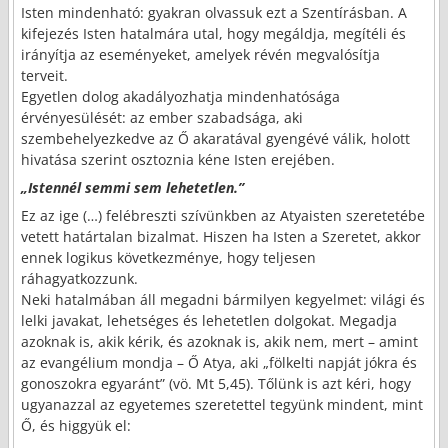
Isten mindenható: gyakran olvassuk ezt a Szentírásban. A
kifejezés Isten hatalmára utal, hogy megáldja, megítéli és
irányítja az eseményeket, amelyek révén megvalósítja
terveit.
Egyetlen dolog akadályozhatja mindenhatósága
érvényesülését: az ember szabadsága, aki
szembehelyezkedve az Ő akaratával gyengévé válik, holott
hivatása szerint osztoznia kéne Isten erejében.
„Istennél semmi sem lehetetlen.”
Ez az ige (…) felébreszti szívünkben az Atyaisten szeretetébe
vetett határtalan bizalmat. Hiszen ha Isten a Szeretet, akkor
ennek logikus következménye, hogy teljesen
ráhagyatkozzunk.
Neki hatalmában áll megadni bármilyen kegyelmet: világi és
lelki javakat, lehetséges és lehetetlen dolgokat. Megadja
azoknak is, akik kérik, és azoknak is, akik nem, mert – amint
az evangélium mondja – Ő Atya, aki „fölkelti napját jókra és
gonoszokra egyaránt” (vö. Mt 5,45). Tőlünk is azt kéri, hogy
ugyanazzal az egyetemes szeretettel tegyünk mindent, mint
Ő, és higgyük el: