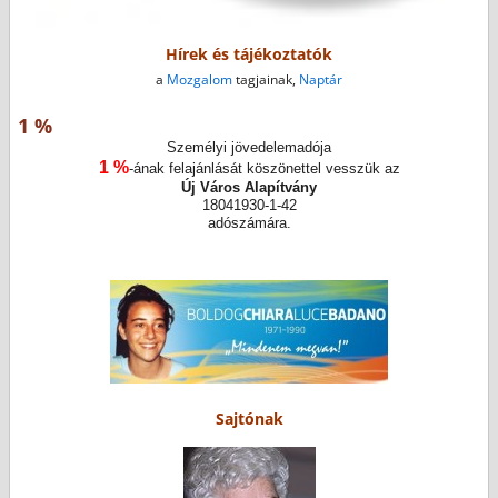
Hírek és tájékoztatók
a
Mozgalom
tagjainak,
Naptár
1 %
Személyi jövedelemadója
1 %
-ának felajánlását köszönettel vesszük az
Új Város Alapítvány
18041930-1-42
adószámára.
Sajtónak