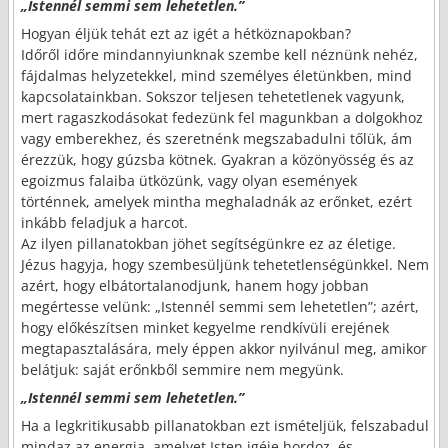
„Istennél semmi sem lehetetlen.”
Hogyan éljük tehát ezt az igét a hétköznapokban?
Időről időre mindannyiunknak szembe kell néznünk nehéz,
fájdalmas helyzetekkel, mind személyes életünkben, mind
kapcsolatainkban. Sokszor teljesen tehetetlenek vagyunk,
mert ragaszkodásokat fedezünk fel magunkban a dolgokhoz
vagy emberekhez, és szeretnénk megszabadulni tőlük, ám
érezzük, hogy gúzsba kötnek. Gyakran a közönyösség és az
egoizmus falaiba ütközünk, vagy olyan események
történnek, amelyek mintha meghaladnák az erőnket, ezért
inkább feladjuk a harcot.
Az ilyen pillanatokban jöhet segítségünkre ez az életige.
Jézus hagyja, hogy szembesüljünk tehetetlenségünkkel. Nem
azért, hogy elbátortalanodjunk, hanem hogy jobban
megértesse velünk: „Istennél semmi sem lehetetlen”; azért,
hogy előkészítsen minket kegyelme rendkívüli erejének
megtapasztalására, mely éppen akkor nyilvánul meg, amikor
belátjuk: saját erőnkből semmire nem megyünk.
„Istennél semmi sem lehetetlen.”
Ha a legkritikusabb pillanatokban ezt ismételjük, felszabadul
mindaz az energia, amelyet Isten igéje hordoz, és