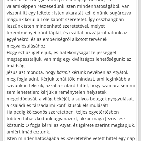
valamiképpen részesedünk Isten mindenhatóságából. Van
viszont itt egy feltétel: Isten akaratát kell élnünk, sugározva
magunk körül a Tőle kapott szeretetet. Így összhangban
leszünk Isten mindenható szeretetével, melyet
teremtményei iránt táplál, és ezáltal hozzájárulhatunk az
egyénekről és az emberiségről alkotott tervének
megvalósulásához.
Hogy ezt az igét éljük, és hatékonyságát teljességgel
megtapasztaljuk, van még egy kiváltságos lehetőségünk: az
imádság.
Jézus azt mondta, hogy
bármit
kérünk nevében az Atyától,
meg fogja adni. Kérjük tehát tőle mindazt, ami leginkább a
szívünkön fekszik, azzal a szilárd hittel, hogy számára semmi
sem lehetetlen: kérjük a reménytelen helyzetek
megoldódását, a világ békéjét, a súlyos betegek gyógyulását,
a családi és társadalmi konfliktusok elsimulását!
Ha pedig kölcsönös szeretetben, teljes egyetértésben
többen fohászkodunk ugyanazért, akkor maga Jézus lesz
köztünk; Ő fogja kérni az Atyát, és ígérete szerint megkapjuk,
amiért imádkoztunk.
Isten mindenhatóságába és Szeretetébe vetett hittel egy nap