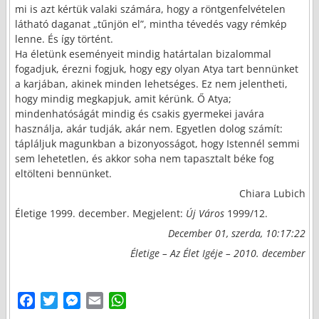
mi is azt kértük valaki számára, hogy a röntgenfelvételen
látható daganat „tűnjön el”, mintha tévedés vagy rémkép
lenne. És így történt.
Ha életünk eseményeit mindig határtalan bizalommal
fogadjuk, érezni fogjuk, hogy egy olyan Atya tart bennünket
a karjában, akinek minden lehetséges. Ez nem jelentheti,
hogy mindig megkapjuk, amit kérünk. Ő Atya;
mindenhatóságát mindig és csakis gyermekei javára
használja, akár tudják, akár nem. Egyetlen dolog számít:
tápláljuk magunkban a bizonyosságot, hogy Istennél semmi
sem lehetetlen, és akkor soha nem tapasztalt béke fog
eltölteni bennünket.
Chiara Lubich
Életige 1999. december. Megjelent:
Új Város
1999/12.
December 01, szerda, 10:17:22
Életige – Az Élet Igéje – 2010. december
F
T
M
E
W
a
w
e
m
h