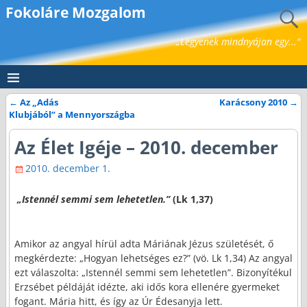
Fokoláre Mozgalom
„Legyenek mindnyájan egy..."
←
Az „Adás
Karácsony 2010
→
Bejegyzés navigáció
Klubjából” a Mennyországba
Az Élet Igéje – 2010. december
2010. december 1.
„Istennél semmi sem lehetetlen.”
(Lk 1,37)
… …
Amikor az angyal hírül adta Máriának Jézus születését, ő
megkérdezte: „Hogyan lehetséges ez?” (vö. Lk 1,34) Az angyal
ezt válaszolta: „Istennél semmi sem lehetetlen”. Bizonyítékul
Erzsébet példáját idézte, aki idős kora ellenére gyermeket
fogant. Mária hitt, és így az Úr Édesanyja lett.