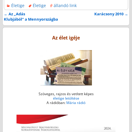
Életige
Életige
állandó link
c
i
s
a
a
e
t
s
i
t
←
Az „Adás
Karácsony 2010
→
Bejegyzés navigáció
Klubjából” a Mennyországba
b
t
e
l
s
o
e
n
A
o
r
g
p
Az élet igéje
k
e
p
r
Szöveges, rajzos és vetített képes
életige letöltése
A rádióban:
Mária rádió