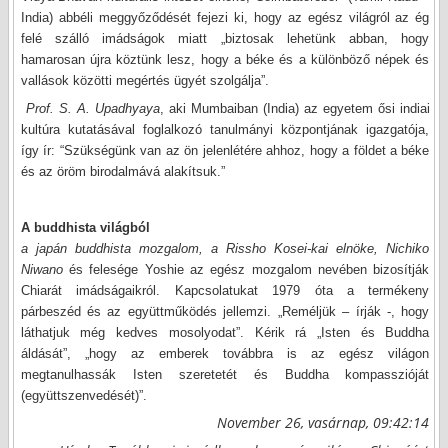
India) abbéli meggyőződését fejezi ki, hogy az egész világról az ég
felé szálló imádságok miatt „biztosak lehetünk abban, hogy
hamarosan újra köztünk lesz, hogy a béke és a különböző népek és
vallások közötti megértés ügyét szolgálja”.
Prof. S. A. Upadhyaya
, aki Mumbaiban (India) az egyetem ősi indiai
kultúra kutatásával foglalkozó tanulmányi központjának igazgatója,
így ír: “Szükségünk van az ön jelenlétére ahhoz, hogy a földet a béke
és az öröm birodalmává alakítsuk.”
A buddhista világból
a japán buddhista mozgalom, a
Rissho Kosei-kai elnöke, Nichiko
Niwano
és felesége Yoshie az egész mozgalom nevében bizosítják
Chiarát imádságaikról. Kapcsolatukat 1979 óta a termékeny
párbeszéd és az együttműködés jellemzi. „Reméljük – írják -, hogy
láthatjuk még kedves mosolyodat”. Kérik rá „Isten és Buddha
áldását”, „hogy az emberek továbbra is az egész világon
megtanulhassák Isten szeretetét és Buddha kompasszióját
(együttszenvedését)”.
November 26, vasárnap, 09:42:14