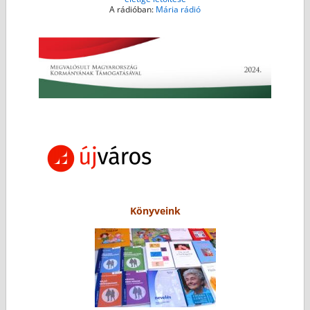
A rádióban:
Mária rádió
Könyveink