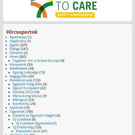
Hírcsoportok
#pathways
(1)
Alapítvány
(1)
Egyéb
(229)
Életige
(247)
Filmeink
(2)
Hírek
(382)
Together For a United Europe
(9)
Könyveink
(36)
Mellékletek
(34)
Egység Lelkisége
(13)
Nagygyűlés
(20)
Rendezvények
(132)
Egyesült Világ Hete
(4)
Együtt Európáért
(22)
Genfest 2012
(14)
Mária kongresszus
(3)
Máriapoli
(23)
Run4Unity
(24)
Sajtónak
(19)
Tagoknak
(186)
Fiatalok az Egyesült világért
(6)
Új Családok
(8)
Új Családok Egyesülete
(1)
Új Emberiség
(129)
Pakisztáni akció
(31)