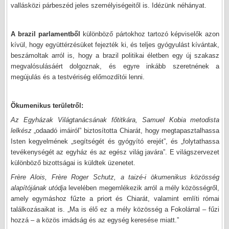
vallásközi párbeszéd jeles személyiségeitől is. Idézünk néhányat.
A brazil parlamentből
különböző pártokhoz tartozó képviselők azon
kívül, hogy együttérzésüket fejezték ki, és teljes gyógyulást kívántak,
beszámoltak arról is, hogy a brazil politikai életben egy új szakasz
megvalósulásáért dolgoznak, és egyre inkább szeretnének a
megújulás és a testvériség előmozdítói lenni.
Ökumenikus területről:
Az Egyházak Világtanácsának főtitkára, Samuel Kobia metodista
lelkész
„odaadó imáiról” biztosította Chiarát, hogy megtapasztalhassa
Isten kegyelmének „segítségét és gyógyító erejét”, és „folytathassa
tevékenységét az egyház és az egész világ javára”. E világszervezet
különböző bizottságai is küldtek üzenetet.
Frère Alois, Frère Roger Schutz, a taizé-i ökumenikus közösség
alapítójának utódja
levelében megemlékezik arról a mély közösségről,
amely egymáshoz fűzte a priort és Chiarát, valamint említi római
találkozásaikat is. „Ma is élő ez a mély közösség a Fokolárral – fűzi
hozzá – a közös imádság és az egység keresése miatt.”