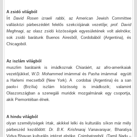
A zsidó világból
Írt
David Rosen izraeli rabbi
, az American Jewish Committee
vallásközi párbeszédért felelős szekciójának vezetője;
prof. David
Meghnagi
, az olasz zsidó közösségek egyesületének volt alelnöke;
sok zsidó barátunk Buenos Airesből, Cordobából (Argentina), és
Chicagoból.
Az iszlám világból
muszlim barátaink is imádkoznak Chiaráért, az afro-amerikaiak
vezetőjükkel,
W.D. Mohammed
imámmal és
Pasha
imámmal
együtt
a Harlemi mecsetből (New York). A cordobai (Argentina) és a san
paolo-i (Brzília) iszlám közösség is imádkozik; valamint
Olaszországban a szenegáli muridok mozgalmának egy csoportja,
akik Piemontéban élnek.
A hindu világból
olyan személyiségek írtak, akikkel lelki és kulturális síkon már mély
párbeszéd kezdődött:
Dr. B.K. Krishnaraj Vanavarayar
, Bharatiya
Vidya Bhavan kulturális intézet elnöke, Coimbatoreból
(Tamil Nadu –