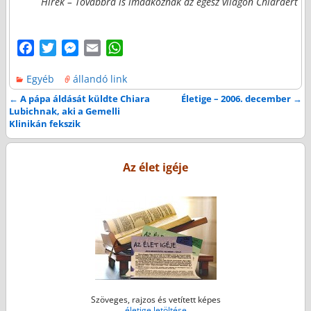
Hírek – Továbbra is imádkoznak az egész világon Chiaráért
F
T
M
E
W
a
w
e
m
h
Egyéb
állandó link
c
i
s
a
a
e
t
s
i
t
←
A pápa áldását küldte Chiara
Életige – 2006. december
→
Bejegyzés navigáció
Lubichnak, aki a Gemelli
b
t
e
l
s
Klinikán fekszik
o
e
n
A
o
r
g
p
k
e
p
Az élet igéje
r
Szöveges, rajzos és vetített képes
életige letöltése