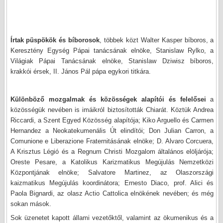
Írtak püspökök és bíborosok
, többek közt Walter Kasper bíboros, a
Keresztény Egység Pápai tanácsának elnöke, Stanislaw Rylko, a
Világiak Pápai Tanácsának elnöke, Stanislaw Dziwisz bíboros,
krakkói érsek, II. János Pál pápa egykori titkára.
Különböző mozgalmak és közösségek alapítói és felelősei
a
közösségük nevében is imáikról biztosították Chiarát. Köztük Andrea
Riccardi, a Szent Egyed Közösség alapítója; Kiko Arguello és Carmen
Hernandez a Neokatekumenális Út elindítói; Don Julian Carron, a
Comunione e Liberazione Fraternitásának elnöke; D. Alvaro Corcuera,
A Krisztus Légió és a Regnum Christi Mozgalom általános elöljárója;
Oreste Pesare, a Katolikus Karizmatikus Megújulás Nemzetközi
Központjának elnöke; Salvatore Martinez, az Olaszországi
kaizmatikus Megújulás koordinátora; Ernesto Diaco, prof. Alici és
Paola Bignardi, az olasz Actio Cattolica elnökének nevében; és még
sokan mások.
Sok üzenetet kapott állami vezetőktől, valamint az ökumenikus és a