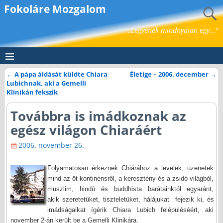
Fokoláre Mozgalom
„Legyenek mindnyájan egy..."
←
A pápa áldását küldte Chiara
Életige – 2006. december
→
Bejegyzés navigáció
Lubichnak, aki a Gemelli
Klinikán fekszik
Továbbra is imádkoznak az
egész világon Chiaráért
2006. november 26.
Folyamatosan érkeznek Chiárához a levelek, üzenetek
mind az öt kontinensről, a keresztény és a zsidó világból,
muszlim, hindú és buddhista barátainktól egyaránt,
akik szeretetüket, tiszteletüket, hálájukat
fejezik ki, és
imádságaikat ígérik Chiara Lubich felépüléséért, aki
november 2-án került be a Gemelli Klinikára.