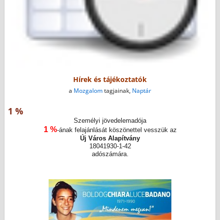
Hírek és tájékoztatók
a
Mozgalom
tagjainak,
Naptár
1 %
Személyi jövedelemadója
1 %
-ának felajánlását köszönettel vesszük az
Új Város Alapítvány
18041930-1-42
adószámára.