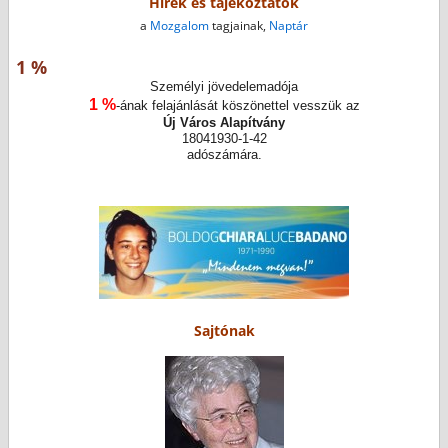
Hírek és tájékoztatók
a
Mozgalom
tagjainak,
Naptár
1 %
Személyi jövedelemadója
1 %
-ának felajánlását köszönettel vesszük az
Új Város Alapítvány
18041930-1-42
adószámára.
Sajtónak