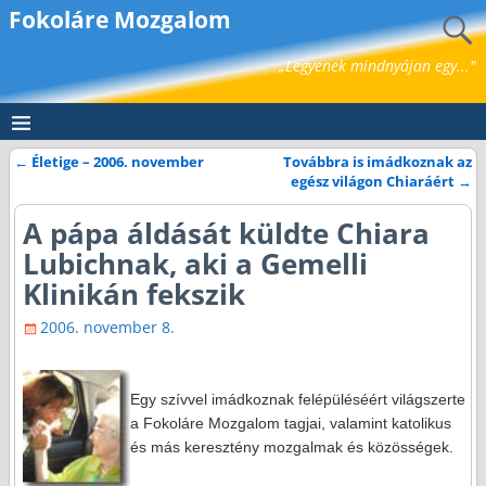
Fokoláre Mozgalom
„Legyenek mindnyájan egy..."
←
Életige – 2006. november
Továbbra is imádkoznak az
Bejegyzés navigáció
egész világon Chiaráért
→
A pápa áldását küldte Chiara
Lubichnak, aki a Gemelli
Klinikán fekszik
2006. november 8.
Egy szívvel imádkoznak felépüléséért világszerte
a Fokoláre Mozgalom tagjai, valamint katolikus
és más keresztény mozgalmak és közösségek.