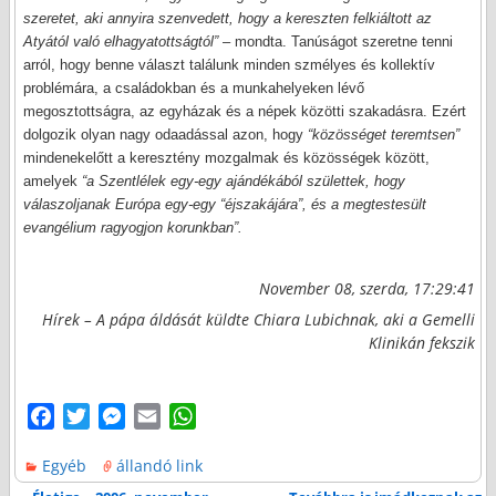
szeretet, aki annyira szenvedett, hogy a kereszten felkiáltott az
Atyától való elhagyatottságtól”
– mondta. Tanúságot szeretne tenni
arról, hogy benne választ találunk minden szmélyes és kollektív
problémára, a családokban és a munkahelyeken lévő
megosztottságra, az egyházak és a népek közötti szakadásra. Ezért
dolgozik olyan nagy odaadással azon, hogy
“közösséget teremtsen”
mindenekelőtt a keresztény mozgalmak és közösségek között,
amelyek
“a Szentlélek egy-egy ajándékából születtek, hogy
válaszoljanak Európa egy-egy “éjszakájára”, és a megtestesült
evangélium ragyogjon korunkban”.
November 08, szerda, 17:29:41
Hírek – A pápa áldását küldte Chiara Lubichnak, aki a Gemelli
Klinikán fekszik
F
T
M
E
W
a
w
e
m
h
Egyéb
állandó link
c
i
s
a
a
e
t
s
i
t