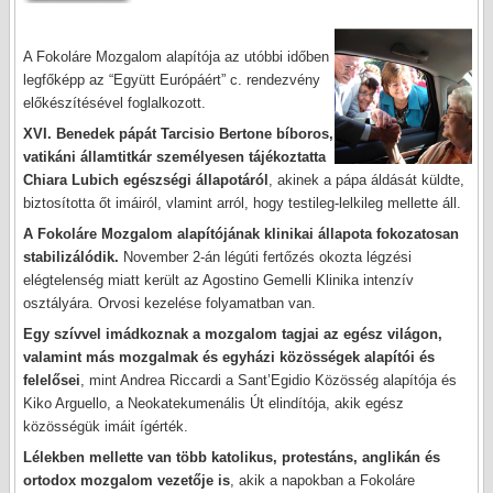
A Fokoláre Mozgalom alapítója az utóbbi időben
legfőképp az “Együtt Európáért” c. rendezvény
előkészítésével foglalkozott.
XVI. Benedek pápát Tarcisio Bertone bíboros,
vatikáni államtitkár személyesen tájékoztatta
Chiara Lubich egészségi állapotáról
, akinek a pápa áldását küldte,
biztosította őt imáiról, vlamint arról, hogy testileg-lelkileg mellette áll.
A Fokoláre Mozgalom alapítójának klinikai állapota fokozatosan
stabilizálódik.
November 2-án légúti fertőzés okozta légzési
elégtelenség miatt került az Agostino Gemelli Klinika intenzív
osztályára. Orvosi kezelése folyamatban van.
Egy szívvel imádkoznak a mozgalom tagjai az egész világon,
valamint más mozgalmak és egyházi közösségek alapítói és
felelősei
, mint Andrea Riccardi a Sant’Egidio Közösség alapítója és
Kiko Arguello, a Neokatekumenális Út elindítója, akik egész
közösségük imáit ígérték.
Lélekben mellette van több katolikus, protestáns, anglikán és
ortodox mozgalom vezetője is
, akik a napokban a Fokoláre