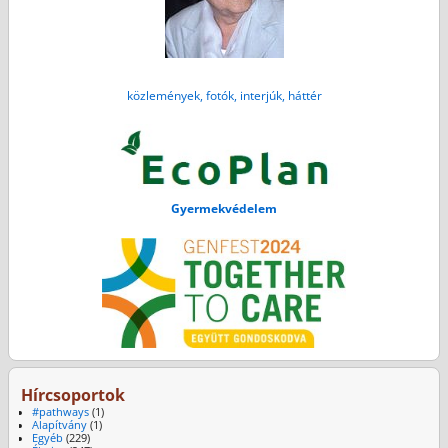
közlemények, fotók, interjúk, háttér
Gyermekvédelem
Hírcsoportok
#pathways
(1)
Alapítvány
(1)
Egyéb
(229)