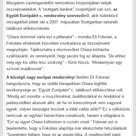
Mozgalom castengandolfói nemzetközi központjában tartják
összejövetelüket. A “stuttgarti barátok” csoportjáról van szó,
az
Együtt Európáért c. rendezvény szervezői
ről, akik különböző
országokból jöttek ide a 2007. májusában Stuttgartban tartandó
találkozó előkészítésére.
“Chiara örömmel várta ezt a pillanatot”
– mondta Eli Folonari, a
Fokoláre elnökének közvetlen munkatársa az összejövetel
megnyitóján. Tájékoztatta a résztvevőket Chiara kórházba
szállításáról, és reményéről, hogy javulni fog az állapota.
“De ehhez
még egy kis időre lesz szükség”
– fűzte hozzá.
“Mindannyian egy
szívvel imádkozunk”
.
A közelgő nagy európai rendezvény
t illetően Eli Folonari
hangsúlyozta, hogy az utóbbi hónapokban Chiara legfőbb
tevékenysége az
“Együtt Európáért”
c. találkozó előkészítése volt.
“Mindig azt mondta: a muszlimokkal, buddhistákkal és hindúkkal is
párbeszédben akarunk állni, de ha mi keresztények nem vagyunk
egyek, milyen tanúságot teszünk a többi vallás előtt?”
Ez a célkitűzés
nemcsak az egyházi hierarchiára vonatkozik, hanem a világiakra is.
“Ezt az ügyet Chiara különösen is szívén viseli.”
Folonari azt is
bejelentette, hogy a Fokoláre alapítója már elkészítette felszólalását.
“Szeretném feltárni, hogy mi az egség titka: A megfeszített iránti