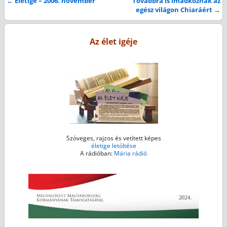
←
Életige – 2006. november
Továbbra is imádkoznak az
Bejegyzés navigáció
egész világon Chiaráért
→
b
t
e
l
s
o
e
n
A
o
r
g
p
Az élet igéje
k
e
p
r
Szöveges, rajzos és vetített képes
életige letöltése
A rádióban:
Mária rádió