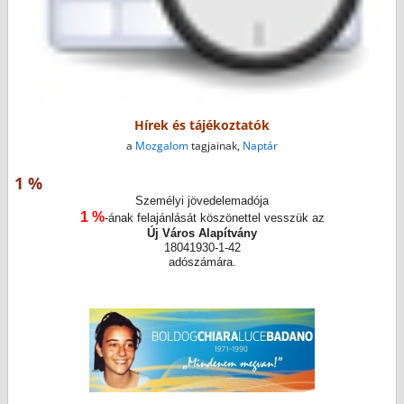
Hírek és tájékoztatók
a
Mozgalom
tagjainak,
Naptár
1 %
Személyi jövedelemadója
1 %
-ának felajánlását köszönettel vesszük az
Új Város Alapítvány
18041930-1-42
adószámára.