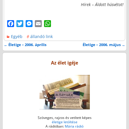
Hírek – Áldott húsvétot!
F
T
M
E
W
a
w
e
m
h
Egyéb
állandó link
c
i
s
a
a
e
t
s
i
t
←
Életige – 2006. április
Életige – 2006. május
→
Bejegyzés navigáció
b
t
e
l
s
o
e
n
A
Az élet igéje
o
r
g
p
k
e
p
r
Szöveges, rajzos és vetített képes
életige letöltése
A rádióban:
Mária rádió