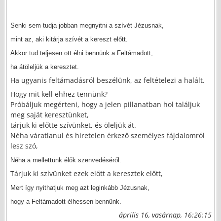
Senki sem tudja jobban megnyitni a szívét Jézusnak,
mint az, aki kitárja szívét a kereszt előtt.
Akkor tud teljesen ott élni bennünk a Feltámadott,
ha átöleljük a keresztet.
Ha ugyanis feltámadásról beszélünk, az feltételezi a halált.
Hogy mit kell ehhez tennünk?
Próbáljuk megérteni, hogy a jelen pillanatban hol találjuk
meg saját keresztünket,
tárjuk ki előtte szívünket, és öleljük át.
Néha váratlanul és hiretelen érkező személyes fájdalomról
lesz szó,
Néha a mellettünk élők szenvedéséről.
Tárjuk ki szívünket ezek előtt a keresztek előtt,
Mert így nyithatjuk meg azt leginkább Jézusnak,
hogy a Feltámadott élhessen bennünk.
április 16, vasárnap, 16:26:15