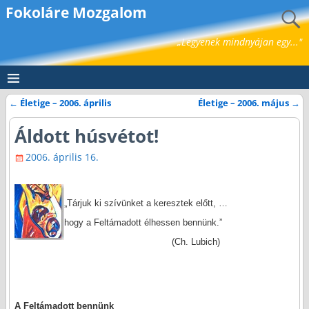
Fokoláre Mozgalom
„Legyenek mindnyájan egy..."
←
Életige – 2006. április
Életige – 2006. május
→
Bejegyzés navigáció
Áldott húsvétot!
2006. április 16.
„Tárjuk ki szívünket a keresztek előtt, …
hogy a Feltámadott élhessen bennünk.”
(Ch. Lubich)
A Feltámadott bennünk