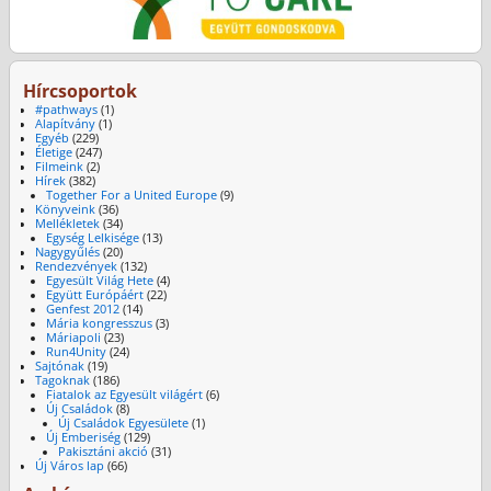
Hírcsoportok
#pathways
(1)
Alapítvány
(1)
Egyéb
(229)
Életige
(247)
Filmeink
(2)
Hírek
(382)
Together For a United Europe
(9)
Könyveink
(36)
Mellékletek
(34)
Egység Lelkisége
(13)
Nagygyűlés
(20)
Rendezvények
(132)
Egyesült Világ Hete
(4)
Együtt Európáért
(22)
Genfest 2012
(14)
Mária kongresszus
(3)
Máriapoli
(23)
Run4Unity
(24)
Sajtónak
(19)
Tagoknak
(186)
Fiatalok az Egyesült világért
(6)
Új Családok
(8)
Új Családok Egyesülete
(1)
Új Emberiség
(129)
Pakisztáni akció
(31)
Új Város lap
(66)