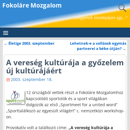
Fokoláre Mozgalom
„Legyenek mindnyájan egy..."
←
Életige 2003. szeptember
Lehetnek-e a vallások egymás
Bejegyzés navigáció
partnerei a béke útján?
→
A vereség kultúrája a győzelem
új kultúrájáért
2003. szeptember 18.
12 országból vettek részt a Fokoláre Mozgalomhoz
kapcsolódó sportolók és a sport világában
dolgozók az első „Sportmeet for a united word”
„Sporttalálkozó az egyesült világért” c. nemzetközi workshop-
on.
Provokatív volt a találkozó címe:
„A vereség kultúrája a