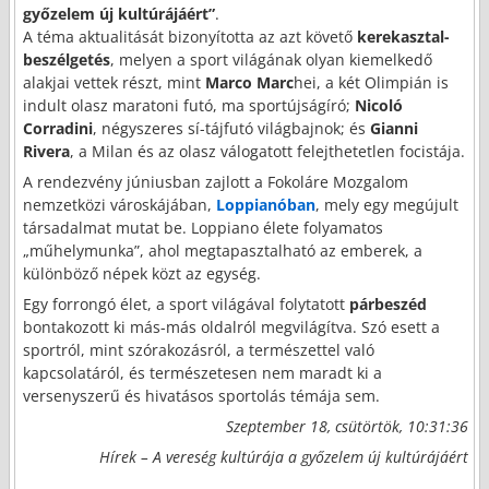
győzelem új kultúrájáért”
.
A téma aktualitását bizonyította az azt követő
kerekasztal-
beszélgetés
, melyen a sport világának olyan kiemelkedő
alakjai vettek részt, mint
Marco Marc
hei, a két Olimpián is
indult olasz maratoni futó, ma sportújságíró;
Nicoló
Corradini
, négyszeres sí-tájfutó világbajnok; és
Gianni
Rivera
, a Milan és az olasz válogatott felejthetetlen focistája.
A rendezvény júniusban zajlott a Fokoláre Mozgalom
nemzetközi városkájában,
Loppianóban
, mely egy megújult
társadalmat mutat be. Loppiano élete folyamatos
„műhelymunka”, ahol megtapasztalható az emberek, a
különböző népek közt az egység.
Egy forrongó élet, a sport világával folytatott
párbeszéd
bontakozott ki más-más oldalról megvilágítva. Szó esett a
sportról, mint szórakozásról, a természettel való
kapcsolatáról, és természetesen nem maradt ki a
versenyszerű és hivatásos sportolás témája sem.
Szeptember 18, csütörtök, 10:31:36
Hírek – A vereség kultúrája a győzelem új kultúrájáért