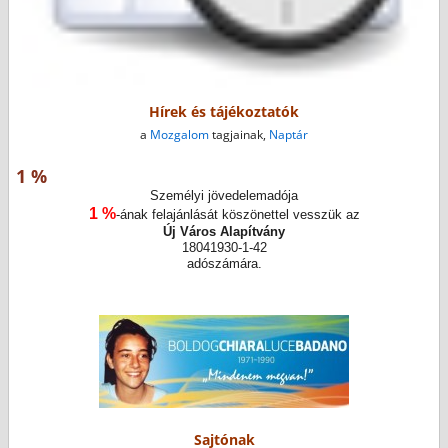
Hírek és tájékoztatók
a
Mozgalom
tagjainak,
Naptár
1 %
Személyi jövedelemadója
1 %
-ának felajánlását köszönettel vesszük az
Új Város Alapítvány
18041930-1-42
adószámára.
Sajtónak