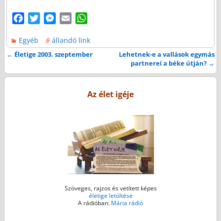
F
T
M
E
W
a
w
e
m
h
Egyéb
állandó link
c
i
s
a
a
e
t
s
i
t
←
Életige 2003. szeptember
Lehetnek-e a vallások egymás
Bejegyzés navigáció
partnerei a béke útján?
→
b
t
e
l
s
o
e
n
A
o
r
g
p
Az élet igéje
k
e
p
r
Szöveges, rajzos és vetített képes
életige letöltése
A rádióban:
Mária rádió