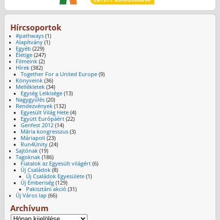
Hírcsoportok
#pathways
(1)
Alapítvány
(1)
Egyéb
(229)
Életige
(247)
Filmeink
(2)
Hírek
(382)
Together For a United Europe
(9)
Könyveink
(36)
Mellékletek
(34)
Egység Lelkisége
(13)
Nagygyűlés
(20)
Rendezvények
(132)
Egyesült Világ Hete
(4)
Együtt Európáért
(22)
Genfest 2012
(14)
Mária kongresszus
(3)
Máriapoli
(23)
Run4Unity
(24)
Sajtónak
(19)
Tagoknak
(186)
Fiatalok az Egyesült világért
(6)
Új Családok
(8)
Új Családok Egyesülete
(1)
Új Emberiség
(129)
Pakisztáni akció
(31)
Új Város lap
(66)
Archívum