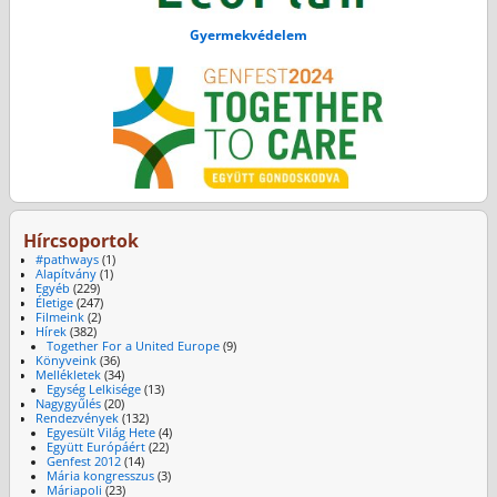
Gyermekvédelem
Hírcsoportok
#pathways
(1)
Alapítvány
(1)
Egyéb
(229)
Életige
(247)
Filmeink
(2)
Hírek
(382)
Together For a United Europe
(9)
Könyveink
(36)
Mellékletek
(34)
Egység Lelkisége
(13)
Nagygyűlés
(20)
Rendezvények
(132)
Egyesült Világ Hete
(4)
Együtt Európáért
(22)
Genfest 2012
(14)
Mária kongresszus
(3)
Máriapoli
(23)