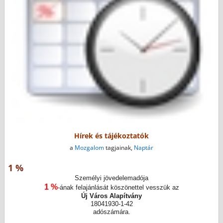
Hírek és tájékoztatók
a
Mozgalom
tagjainak,
Naptár
1 %
Személyi jövedelemadója
1 %
-ának felajánlását köszönettel vesszük az
Új Város Alapítvány
18041930-1-42
adószámára.