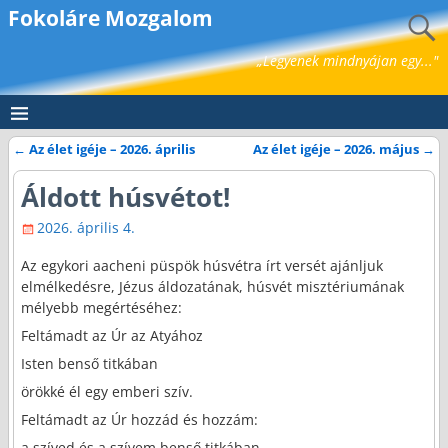
Fokoláre Mozgalom
„Legyenek mindnyájan egy..."
←
Az élet igéje – 2026. április
Az élet igéje – 2026. május
→
Bejegyzés navigáció
Áldott húsvétot!
2026. április 4.
Az egykori aacheni püspök húsvétra írt versét ajánljuk
elmélkedésre, Jézus áldozatának, húsvét misztériumának
mélyebb megértéséhez:
Feltámadt az Úr az Atyához
Isten benső titkában
örökké él egy emberi szív.
Feltámadt az Úr hozzád és hozzám:
a szíved és a szívem benső titkában