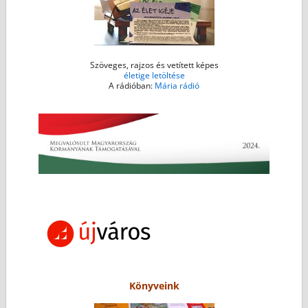
Szöveges, rajzos és vetített képes
életige letöltése
A rádióban:
Mária rádió
Könyveink