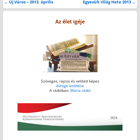
e
t
s
i
t
←
Új Város – 2013. április
Egyesült Világ Hete 2013
→
Bejegyzés navigáció
b
t
e
l
s
o
e
n
A
Az élet igéje
o
r
g
p
k
e
p
r
Szöveges, rajzos és vetített képes
életige letöltése
A rádióban:
Mária rádió