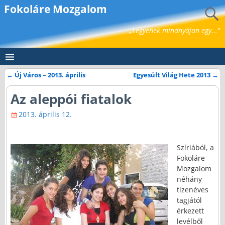
Fokoláre Mozgalom
„Legyenek mindnyájan egy..."
←
Új Város – 2013. április
Egyesült Világ Hete 2013
→
Bejegyzés navigáció
Az aleppói fiatalok
2013. április 12.
Szíriából, a
Fokoláre
Mozgalom
néhány
tizenéves
tagjától
érkezett
levélből