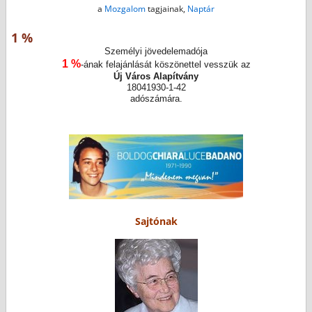
a
Mozgalom
tagjainak,
Naptár
1 %
Személyi jövedelemadója
1 %
-ának felajánlását köszönettel vesszük az
Új Város Alapítvány
18041930-1-42
adószámára.
Sajtónak