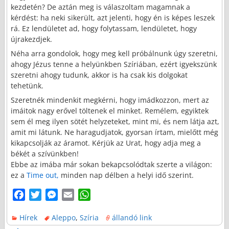
kezdetén? De aztán meg is válaszoltam magamnak a
kérdést: ha neki sikerült, azt jelenti, hogy én is képes leszek
rá. Ez lendületet ad, hogy folytassam, lendületet, hogy
újrakezdjek.
Néha arra gondolok, hogy meg kell próbálnunk úgy szeretni,
ahogy Jézus tenne a helyünkben Szíriában, ezért igyekszünk
szeretni ahogy tudunk, akkor is ha csak kis dolgokat
tehetünk.
Szeretnék mindenkit megkérni, hogy imádkozzon, mert az
imáitok nagy erővel töltenek el minket. Remélem, egyiktek
sem él meg ilyen sötét helyzeteket, mint mi, és nem látja azt,
amit mi látunk. Ne haragudjatok, gyorsan írtam, mielőtt még
kikapcsolják az áramot. Kérjük az Urat, hogy adja meg a
békét a szívünkben!
Ebbe az imába már sokan bekapcsolódtak szerte a világon:
ez a
Time out,
minden nap délben a helyi idő szerint.
F
T
M
E
W
a
w
e
m
h
Hírek
Aleppo
,
Szíria
állandó link
c
i
s
a
a