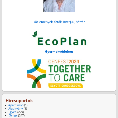
közlemények, fotók, interjúk, háttér
Gyermekvédelem
Hírcsoportok
#pathways
(1)
Alapítvány
(1)
Egyéb
(229)
Életige
(247)