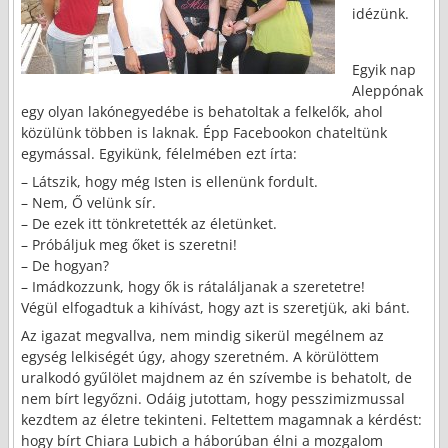
idézünk.
Egyik nap
Aleppónak
egy olyan lakónegyedébe is behatoltak a felkelők, ahol
közülünk többen is laknak. Épp Facebookon chateltünk
egymással. Egyikünk, félelmében ezt írta:
– Látszik, hogy még Isten is ellenünk fordult.
– Nem, Ő velünk sír.
– De ezek itt tönkretették az életünket.
– Próbáljuk meg őket is szeretni!
– De hogyan?
– Imádkozzunk, hogy ők is rátaláljanak a szeretetre!
Végül elfogadtuk a kihívást, hogy azt is szeretjük, aki bánt.
Az igazat megvallva, nem mindig sikerül megélnem az
egység lelkiségét úgy, ahogy szeretném. A körülöttem
uralkodó gyűlölet majdnem az én szívembe is behatolt, de
nem bírt legyőzni. Odáig jutottam, hogy pesszimizmussal
kezdtem az életre tekinteni. Feltettem magamnak a kérdést:
hogy bírt Chiara Lubich a háborúban élni a mozgalom