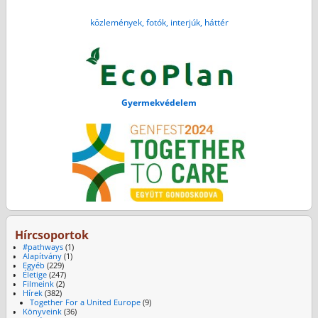
közlemények, fotók, interjúk, háttér
Gyermekvédelem
Hírcsoportok
#pathways
(1)
Alapítvány
(1)
Egyéb
(229)
Életige
(247)
Filmeink
(2)
Hírek
(382)
Together For a United Europe
(9)
Könyveink
(36)