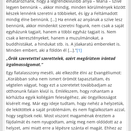
elhatároznánk, hogy a legrendkívülibb anya – Mária – szíve
legyen bennünk –, akkor mindig, minden körülmények között
készek lennénk szeretni a többieket, és így a Feltámadott
mindig élne bennünk. […] Ha ennek az anyának a szíve lesz
bennünk, akkor mindenkit szeretni fogunk, nem csak a saját
egyházunk tagjait, hanem a többi egyház tagjait is. Nem
csak a keresztényeket, hanem a muzulmánokat, a
buddhistákat, a hindukat stb. is. A jóakaratú embereket is.
Minden embert, aki a földön él […].”
[1]
„Örök szeretettel szerettelek, azért megőriztem irántad
irgalmasságomat.”
Egy fiatalasszony meséli, aki elkezdte élni az Evangéliumot:
„Korábban soha nem ismert örömöt tapasztaltam, és
végtelen vágyat, hogy ezt a szeretetet továbbadjam az
otthonunk falain kívül is. Emlékszem, hogy rohantam a
kórházba egyik kollégám feleségéhez, aki öngyilkosságot
kísérelt meg. Már egy ideje tudtam, hogy nehéz a helyzetük,
de lekötöttek a saját problémáim, és nem foglalkoztam azzal,
hogy segítsek neki. Most viszont magaménak éreztem a
fájdalmát és nem nyugodtam, amíg meg nem oldódott az a
helyzet, ami miatt erre a lépésre szánta el magát. Ehhez az