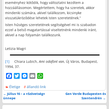
eseményhez kötődik, hogy változtatni kezdtem a
hozzáállásomon. Megértettem, hogy ha szeretek, akkor
mindenki számára, akivel találkozom, kicsinyke
visszatükröződése lehetek Isten szeretetének.”
Isten hűséges szeretetének segítségével mi is szabadon
ezzel a belső magatartással viseltetnénk mindenki iránt,
akivel a nap folyamán találkozunk.
Letizia Magri
[1]
Chiara Lubich,
Ami odafönt van
, Új Város, Budapest,
1994, 37.
F
T
M
E
W
a
w
e
m
h
Életige
állandó link
c
i
s
a
a
e
t
s
i
t
←
Július 16 – a »Szövetség«
Gen Verde Budapesten és
Bejegyzés navigáció
ünnepe
Szentendrén
→
b
t
e
l
s
o
e
n
A