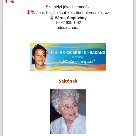
1 %
Személyi jövedelemadója
1 %
-ának felajánlását köszönettel vesszük az
Új Város Alapítvány
18041930-1-42
adószámára.
Sajtónak