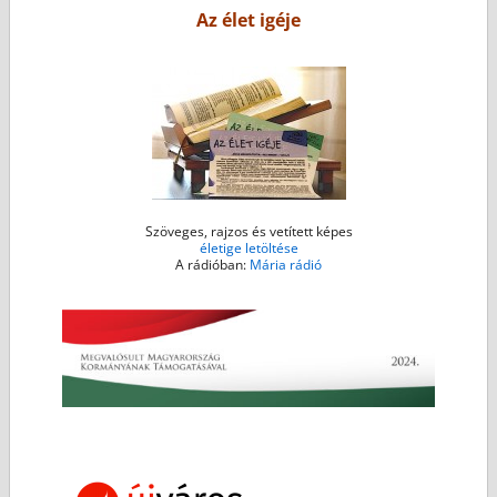
o
r
g
p
Az élet igéje
k
e
p
r
Szöveges, rajzos és vetített képes
életige letöltése
A rádióban:
Mária rádió