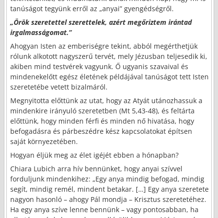
tanúságot tegyünk erről az „anyai” gyengédségről.
„Örök szeretettel szerettelek, azért megőriztem irántad
irgalmasságomat.”
Ahogyan Isten az emberiségre tekint, abból megérthetjük
rólunk alkotott nagyszerű tervét, mely Jézusban teljesedik ki,
akiben mind testvérek vagyunk. Ő ugyanis szavaival és
mindenekelőtt egész életének példájával tanúságot tett Isten
szeretetébe vetett bizalmáról.
Megnyitotta előttünk az utat, hogy az Atyát utánozhassuk a
mindenkire irányuló szeretetben (Mt 5,43-48), és feltárta
előttünk, hogy minden férfi és minden nő hivatása, hogy
befogadásra és párbeszédre kész kapcsolatokat építsen
saját környezetében.
Hogyan éljük meg az élet igéjét ebben a hónapban?
Chiara Lubich arra hív bennünket, hogy anyai szívvel
forduljunk mindenkihez: „Egy anya mindig befogad, mindig
segít, mindig remél, mindent betakar. […] Egy anya szeretete
nagyon hasonló – ahogy Pál mondja – Krisztus szeretetéhez.
Ha egy anya szíve lenne bennünk – vagy pontosabban, ha