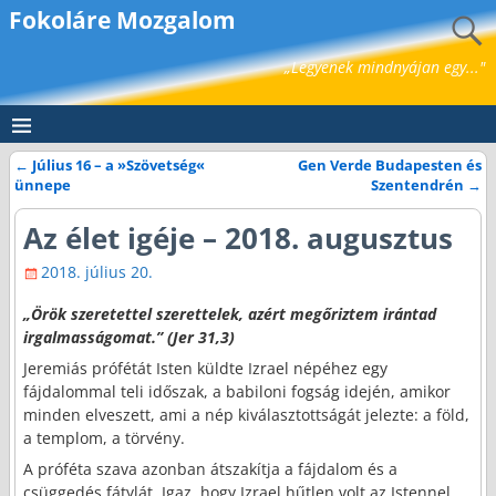
Fokoláre Mozgalom
„Legyenek mindnyájan egy..."
←
Július 16 – a »Szövetség«
Gen Verde Budapesten és
Bejegyzés navigáció
ünnepe
Szentendrén
→
Az élet igéje – 2018. augusztus
2018. július 20.
„Örök szeretettel szerettelek, azért megőriztem irántad
irgalmasságomat.” (Jer 31,3)
Jeremiás prófétát Isten küldte Izrael népéhez egy
fájdalommal teli időszak, a babiloni fogság idején, amikor
minden elveszett, ami a nép kiválasztottságát jelezte: a föld,
a templom, a törvény.
A próféta szava azonban átszakítja a fájdalom és a
csüggedés fátylát. Igaz, hogy Izrael hűtlen volt az Istennel