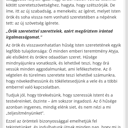
kötött szeretetszövetséghez, hagyta, hogy szétszórják. De
íme, itt az új szabadság, a menekvés; az ígéret, melyet Isten
örök és soha vissza nem vonható szeretetében a népének
tett: az új szövetség ígérete.
„Örök szeretettel szerettelek, azért megőriztem irántad
irgalmasságomat.”
Az örök és visszavonhatatlan hűség Isten szeretetének egyik
legfőbb tulajdonsága: Ő minden emberi teremtmény Atyja,
aki elsőként és örökre odaadóan szeret. Hűsége
mindnyájunkra vonatkozik, és lehetővé teszi, hogy őrá
vessük minden aggodalmunkat, ami lefékezhetne. Az ő
végtelen és türelmes szeretete teszi lehetővé számunkra,
hogy növekedhessünk és tökéletesedjünk a vele és a többi
emberrel való kapcsolatban.
Tudjuk jól, hogy törekvésünk, hogy szeressük Istent és a
testvéreinket, őszinte – ám sokszor ingadozó. Az ő hűsége
azonban ingyenes, mindig elénk siet, és nem nézi a mi
„teljesítményünket”.
Ezzel az örömteli bizonyossággal emelhetjük fel
tekintetünket, és indulhatunk útnak minden nap, hogy mi is