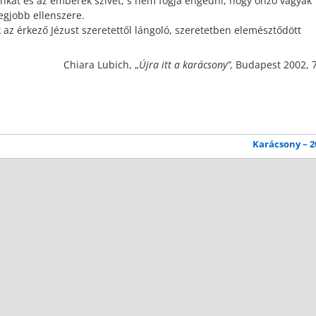
ainkat és az emberek szívét, s nem fogja engedni, hogy önző vágyak
egjobb ellenszere.
z érkező Jézust szeretettől lángoló, szeretetben elemésztődött
Chiara Lubich, „
Újra itt a karácsony”,
Budapest 2002, 7
Karácsony – 