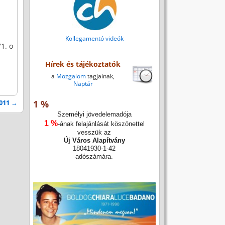
Kollegamentó videók
1. o
Hírek és tájékoztatók
a
Mozgalom
tagjainak,
Naptár
1 %
2011
→
Személyi jövedelemadója
1 %
-ának felajánlását köszönettel
vesszük az
Új Város Alapítvány
18041930-1-42
adószámára.