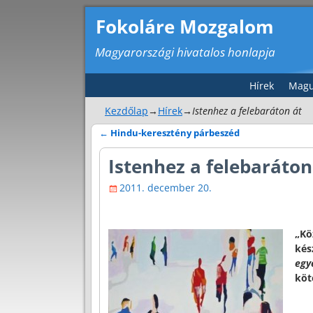
Fokoláre Mozgalom
Magyarországi hivatalos honlapja
Hírek
Magu
Kezdőlap
→
Hírek
→
Istenhez a felebaráton át
←
Hindu-keresztény párbeszéd
Bejegyzés navigáció
Istenhez a felebaráton
2011. december 20.
„Kö
kés
egy
köt