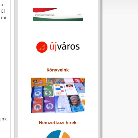
 a
 El
n mi
Könyveink
unk.
Nemzetközi hírek