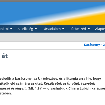
nkról
A Lelkiség
Társadalom
Párbeszéd
Alapít
Karácsony – 
 át
zeledik a karácsony, az Úr érkezése, és a liturgia arra hív, hogy
zítsük elő számára az utat:
Készítsétek az Úr útját, tegyétek
enessé ösvényeit
. (Mk 1,3)” — olvashat-juk Chiara Lubich karácso
etében.