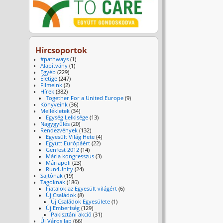
Hírcsoportok
#pathways
(1)
Alapítvány
(1)
Egyéb
(229)
Életige
(247)
Filmeink
(2)
Hírek
(382)
Together For a United Europe
(9)
Könyveink
(36)
Mellékletek
(34)
Egység Lelkisége
(13)
Nagygyűlés
(20)
Rendezvények
(132)
Egyesült Világ Hete
(4)
Együtt Európáért
(22)
Genfest 2012
(14)
Mária kongresszus
(3)
Máriapoli
(23)
Run4Unity
(24)
Sajtónak
(19)
Tagoknak
(186)
Fiatalok az Egyesült világért
(6)
Új Családok
(8)
Új Családok Egyesülete
(1)
Új Emberiség
(129)
Pakisztáni akció
(31)
Új Város lap
(66)