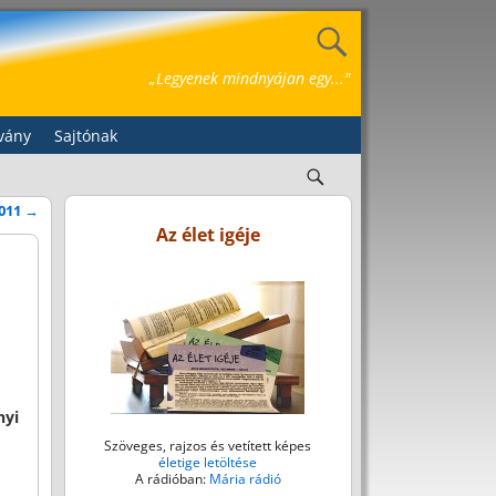
„Legyenek mindnyájan egy..."
vány
Sajtónak
2011
→
Az élet igéje
nyi
Szöveges, rajzos és vetített képes
életige letöltése
A rádióban:
Mária rádió