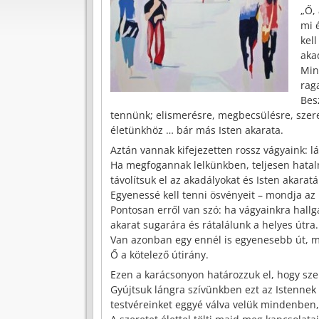
„Ő,
mi 
kel
aka
Min
rag
Bes
tennünk; elismerésre, megbecsülésre, szer
életünkhöz … bár más Isten akarata.
Aztán vannak kifejezetten rossz vágyaink: l
Ha megfogannak lelkünkben, teljesen hatalmu
távolítsuk el az akadályokat és Isten akarat
Egyenessé kell tenni ösvényeit – mondja az 
Pontosan erről van szó: ha vágyainkra hallga
akarat sugarára és rátalálunk a helyes útra.
Van azonban egy ennél is egyenesebb út, me
Ő a kötelező útirány.
Ezen a karácsonyon határozzuk el, hogy sze
Gyújtsuk lángra szívünkben ezt az Istennek t
testvéreinket eggyé válva velük mindenben, 