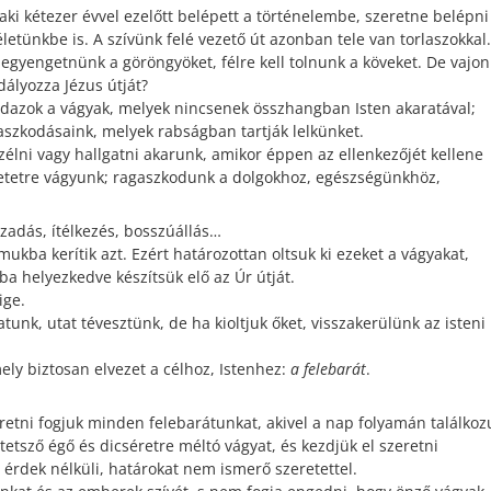
 aki kétezer évvel ezelőtt belépett a történelembe, szeretne belépni
életünkbe is. A szívünk felé vezető út azonban tele van torlaszokkal.
l egyengetnünk a göröngyöket, félre kell tolnunk a köveket. De vajo
dályozza Jézus útját?
dazok a vágyak, melyek nincsenek összhangban Isten akaratával;
aszkodásaink, melyek rabságban tartják lelkünket.
zélni vagy hallgatni akarunk, amikor éppen az ellenkezőjét kellene
etetre vágyunk; ragaszkodunk a dolgokhoz, egészségünkhöz,
ázadás, ítélkezés, bosszúállás…
kba kerítik azt. Ezért határozottan oltsuk ki ezeket a vágyakat,
ába helyezkedve készítsük elő az Úr útját.
ige.
tunk, utat tévesztünk, de ha kioltjuk őket, visszakerülünk az isteni
ly biztosan elvezet a célhoz, Istenhez:
a felebarát
.
retni fogjuk minden felebarátunkat, akivel a nap folyamán találkoz
etsző égő és dicséretre méltó vágyat, és kezdjük el szeretni
érdek nélküli, határokat nem ismerő szeretettel.