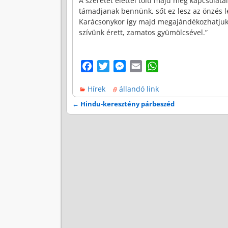
A szeretet élettel tölti majd meg kapcsolat
támadjanak bennünk, sőt ez lesz az önzés l
Karácsonykor így majd megajándékozhatjuk a
szívünk érett, zamatos gyümölcsével.”
F
T
M
E
W
a
w
e
m
h
Hírek
állandó link
c
i
s
a
a
e
t
s
i
t
←
Hindu-keresztény párbeszéd
Bejegyzés navigáció
b
t
e
l
s
o
e
n
A
o
r
g
p
k
e
p
r