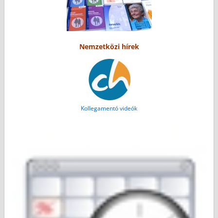
Nemzetközi hírek
Kollegamentó videók