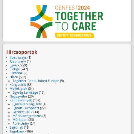
Hírcsoportok
#pathways
(1)
Alapítvány
(1)
Egyéb
(229)
Életige
(247)
Filmeink
(2)
Hírek
(382)
Together For a United Europe
(9)
Könyveink
(36)
Mellékletek
(34)
Egység Lelkisége
(13)
Nagygyűlés
(20)
Rendezvények
(132)
Egyesült Világ Hete
(4)
Együtt Európáért
(22)
Genfest 2012
(14)
Mária kongresszus
(3)
Máriapoli
(23)
Run4Unity
(24)
Sajtónak
(19)
Tagoknak
(186)