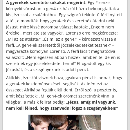
A gyerekek szeretete sokakat megérint.
Egy Firenze
környéki városban a gen4-ek házról házra bekopogtattak a
kis Jézussal a családokhoz. Egy szigorú tekintetű férfi nyitott
ajtót, elmondták, hogy gen4-ek és szeretnék átadni neki
Jézust, mire kissé goromba választ kaptak: „Engem nem
érdekel, mert ateista vagyok!”. Lorenzo erre megkérdezte:
„Mi az az ateista?” „És mi az a gen4?” – kérdezett vissza a
férfi. „A gen4-ek szeretetből jócselekedeteket tesznek” –
magyarázta komolyan Lorenzo. A férfi kicsit meghatódva
válaszolt: „Nem egészen abban hiszek, amiben te, de én is
szeretnék egy jócselekedetet tenni!” Elfogadott egy kis
Jézuskát, és a szegényeknek is adott pénzt.
Akik kis Jézuskát visznek haza, gyakran pénzt is adnak, hogy
a gen4-ek kezdeményezéseit segítsék. Az idén ezt az
összeget Afrikába fogják elküldeni. Erről szól a poszter is,
amit készítettek: „Mi gen4-ek örömet szeretnénk vinni a
világba”, a másik felirat pedig:
„Jézus, amíg mi vagyunk,
nem kell félned, hogy szenvedni fogsz a szegényekben!”