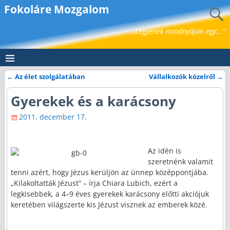
Fokoláre Mozgalom
„Legyenek mindnyájan egy..."
←
Az élet szolgálatában
Vállalkozók közelről
→
Bejegyzés navigáció
Gyerekek és a karácsony
2011. december 17.
Az idén is
szeretnénk valamit
tenni azért, hogy Jézus kerüljön az ünnep középpontjába.
„Kilakoltatták Jézust” – írja Chiara Lubich, ezért a
legkisebbek, a 4–9 éves gyerekek karácsony előtti akciójuk
keretében világszerte kis Jézust visznek az emberek közé.