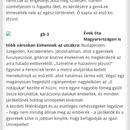
nemcsak az engedélyt adta meg szívesen, hanem
személyesen is fogadta őket, és kérdésére a gen4-ek
elmesélték neki az egész történetet. Ő kapta az első kis
Jézust.
Évek óta
Magyarországon is
több városban kimennek az utcákra:
Budapesten,
Szegeden, Kecskeméten, Jánoshalmán, ahol a gyerekek
furulyaszóval, gitárral kísérve énekelnek és megkérdezik az
arra haladó emberektől: „Szeretné-e hazavinni Jézust?”
Egyszer a Ferenciek terén a metró aluljáróba kellett
menekülniük az eső elől, ahol hatalmas lárma volt. Végül egy
magányosan hegedülő cigányember nagylelkűen az „ő
nótájukat” kezdte el húzni, mire egyre nagyobb tömeg gyűlt
össze körülöttük: karácsonyi dalokat énekeltek, és minden
járókelőnek boldog ünnepeket kívántak!
A kezdeti félénkséget és az esetleges nehézségeket legyőzve
– hogy nem mindig állnak meg az emberek – a járókelők és a
gyerekek szíve is jobban kinyílik, hogy befogadják az igazi
Ünnepeltet!