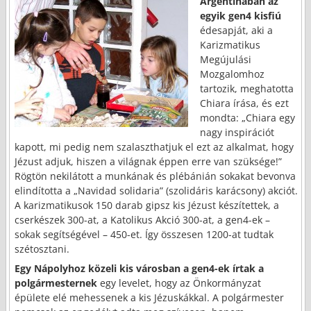
Argentínában az
egyik gen4 kisfiú
édesapját, aki a
Karizmatikus
Megújulási
Mozgalomhoz
tartozik, meghatotta
Chiara írása, és ezt
mondta: „Chiara egy
nagy inspirációt
kapott, mi pedig nem szalaszthatjuk el ezt az alkalmat, hogy
Jézust adjuk, hiszen a világnak éppen erre van szüksége!”
Rögtön nekilátott a munkának és plébánián sokakat bevonva
elindította a „Navidad solidaria” (szolidáris karácsony) akciót.
A karizmatikusok 150 darab gipsz kis Jézust készítettek, a
cserkészek 300-at, a Katolikus Akció 300-at, a gen4-ek –
sokak segítségével – 450-et. Így összesen 1200-at tudtak
szétosztani.
Egy Nápolyhoz közeli kis városban a gen4-ek írtak a
polgármesternek
egy levelet, hogy az Önkormányzat
épülete elé mehessenek a kis Jézuskákkal. A polgármester