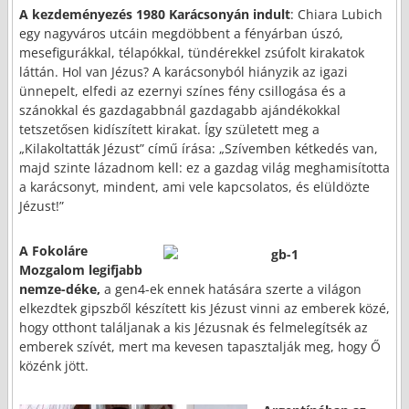
A kezdeményezés 1980 Karácsonyán indult
: Chiara Lubich
egy nagyváros utcáin megdöbbent a fényárban úszó,
mesefigurákkal, télapókkal, tündérekkel zsúfolt kirakatok
láttán. Hol van Jézus? A karácsonyból hiányzik az igazi
ünnepelt, elfedi az ezernyi színes fény csillogása és a
szánokkal és gazdagabbnál gazdagabb ajándékokkal
tetszetősen kidíszített kirakat. Így született meg a
„Kilakoltatták Jézust” című írása: „Szívemben kétkedés van,
majd szinte lázadnom kell: ez a gazdag világ meghamisította
a karácsonyt, mindent, ami vele kapcsolatos, és elüldözte
Jézust!”
A Fokoláre
Mozgalom legifjabb
nemze-déke,
a gen4-ek ennek hatására szerte a világon
elkezdtek gipszből készített kis Jézust vinni az emberek közé,
hogy otthont találjanak a kis Jézusnak és felmelegítsék az
emberek szívét, mert ma kevesen tapasztalják meg, hogy Ő
közénk jött.