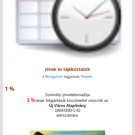
Hírek és tájékoztatók
a
Mozgalom
tagjainak,
Naptár
1 %
Személyi jövedelemadója
1 %
-ának felajánlását köszönettel vesszük az
Új Város Alapítvány
18041930-1-42
adószámára.