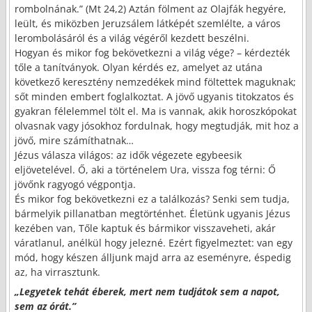
rombolnának.” (Mt 24,2) Aztán fölment az Olajfák hegyére,
leült, és miközben Jeruzsálem látképét szemlélte, a város
lerombolásáról és a világ végéről kezdett beszélni.
Hogyan és mikor fog bekövetkezni a világ vége? – kérdezték
tőle a tanítványok. Olyan kérdés ez, amelyet az utána
következő keresztény nemzedékek mind föltettek maguknak;
sőt minden embert foglalkoztat. A jövő ugyanis titokzatos és
gyakran félelemmel tölt el. Ma is vannak, akik horoszkópokat
olvasnak vagy jósokhoz fordulnak, hogy megtudják, mit hoz a
jövő, mire számíthatnak…
Jézus válasza világos: az idők végezete egybeesik
eljövetelével. Ő, aki a történelem Ura, vissza fog térni: Ő
jövőnk ragyogó végpontja.
És mikor fog bekövetkezni ez a találkozás? Senki sem tudja,
bármelyik pillanatban megtörténhet. Életünk ugyanis Jézus
kezében van, Tőle kaptuk és bármikor visszaveheti, akár
váratlanul, anélkül hogy jelezné. Ezért figyelmeztet: van egy
mód, hogy készen álljunk majd arra az eseményre, éspedig
az, ha virrasztunk.
„Legyetek tehát éberek, mert nem tudjátok sem a napot,
sem az órát.”