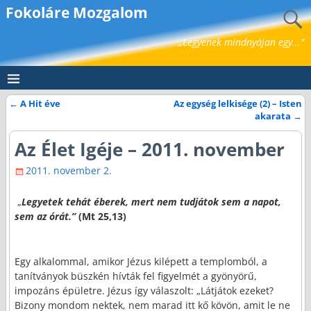
Fokoláre Mozgalom
„Legyenek mindnyájan egy..."
←
A Hit éve
Az egység lelkisége (2) – Isten
Bejegyzés navigáció
akarata
→
Az Élet Igéje – 2011. november
2011. november 2.
„
Legyetek tehát éberek, mert nem tudjátok sem a napot,
sem az órát.”
(Mt
,
25,13)
Egy alkalommal, amikor Jézus kilépett a templomból, a
tanítványok büszkén hívták fel figyelmét a gyönyörű,
impozáns épületre. Jézus így válaszolt: „Látjátok ezeket?
Bizony mondom nektek, nem marad itt kő kövön, amit le ne