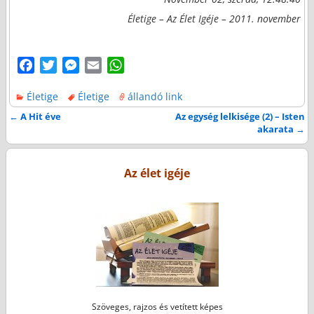
Életige – Az Élet Igéje – 2011. november
F
T
M
E
W
a
w
e
m
h
Életige
Életige
állandó link
c
i
s
a
a
e
t
s
i
t
←
A Hit éve
Az egység lelkisége (2) – Isten
Bejegyzés navigáció
akarata
→
b
t
e
l
s
o
e
n
A
o
r
g
p
Az élet igéje
k
e
p
r
Szöveges, rajzos és vetített képes