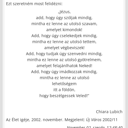
Ezt szeretném most felidézni:
„Jézus,
add, hogy úgy szóljak mindig,
mintha ez lenne az utolsó szavam,
amelyet kimondok!
Add, hogy úgy cselekedjek mindig,
mintha ez lenne az utolsó tettem,
amelyet végbeviszek!
Add, hogy tudjak úgy szenvedni mindig,
mintha ez lenne az utolsó gyötrelmem,
amelyet felajánlhatok Neked!
Add, hogy úgy imádkozzak mindig,
mintha ez lenne az utolsó
lehetőségem
itt a földön,
hogy beszélgessek Veled!”
Chiara Lubich
Az Élet igéje, 2002. november. Megjelent:
Új Város
2002/11
November 02, szerda, 12:48:40