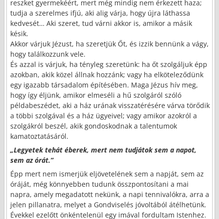
reszket gyermekéért, mert még mindig nem érkezett haza;
tudja a szerelmes ifjú, aki alig várja, hogy újra láthassa
kedvesét… Aki szeret, tud várni akkor is, amikor a másik
késik.
Akkor várjuk Jézust, ha szeretjük Őt, és izzik bennünk a vágy,
hogy találkozzunk vele.
És azzal is várjuk, ha tényleg szeretünk: ha őt szolgáljuk épp
azokban, akik közel állnak hozzánk; vagy ha elköteleződünk
egy igazabb társadalom építésében. Maga Jézus hív meg,
hogy így éljünk, amikor elmeséli a hű szolgáról szóló
példabeszédet, aki a ház urának visszatérésére várva törődik
a többi szolgával és a ház ügyeivel; vagy amikor azokról a
szolgákról beszél, akik gondoskodnak a talentumok
kamatoztatásáról.
„Legyetek tehát éberek, mert nem tudjátok sem a napot,
sem az órát.”
Épp mert nem ismerjük eljövetelének sem a napját, sem az
óráját, még könnyebben tudunk összpontosítani a mai
napra, amely megadatott nekünk, a napi tennivalókra, arra a
jelen pillanatra, melyet a Gondviselés jóvoltából átélhetünk.
Évekkel ezelőtt önkéntelenül egy imával fordultam Istenhez.