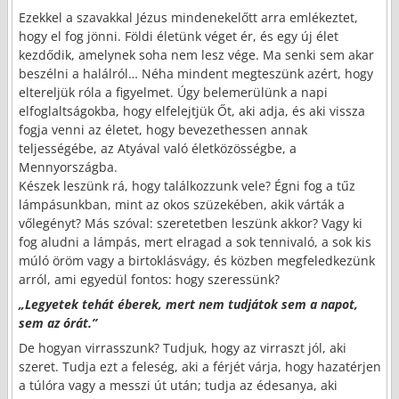
Ezekkel a szavakkal Jézus mindenekelőtt arra emlékeztet,
hogy el fog jönni. Földi életünk véget ér, és egy új élet
kezdődik, amelynek soha nem lesz vége. Ma senki sem akar
beszélni a halálról… Néha mindent megteszünk azért, hogy
eltereljük róla a figyelmet. Úgy belemerülünk a napi
elfoglaltságokba, hogy elfelejtjük Őt, aki adja, és aki vissza
fogja venni az életet, hogy bevezethessen annak
teljességébe, az Atyával való életközösségbe, a
Mennyországba.
Készek leszünk rá, hogy találkozzunk vele? Égni fog a tűz
lámpásunkban, mint az okos szüzekében, akik várták a
vőlegényt? Más szóval: szeretetben leszünk akkor? Vagy ki
fog aludni a lámpás, mert elragad a sok tennivaló, a sok kis
múló öröm vagy a birtoklásvágy, és közben megfeledkezünk
arról, ami egyedül fontos: hogy szeressünk?
„Legyetek tehát éberek, mert nem tudjátok sem a napot,
sem az órát.”
De hogyan virrasszunk? Tudjuk, hogy az virraszt jól, aki
szeret. Tudja ezt a feleség, aki a férjét várja, hogy hazatérjen
a túlóra vagy a messzi út után; tudja az édesanya, aki