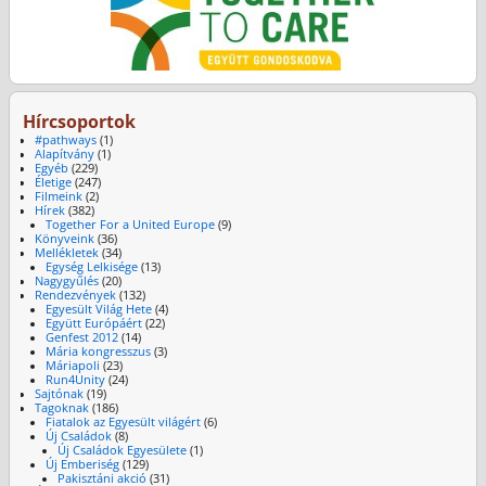
Hírcsoportok
#pathways
(1)
Alapítvány
(1)
Egyéb
(229)
Életige
(247)
Filmeink
(2)
Hírek
(382)
Together For a United Europe
(9)
Könyveink
(36)
Mellékletek
(34)
Egység Lelkisége
(13)
Nagygyűlés
(20)
Rendezvények
(132)
Egyesült Világ Hete
(4)
Együtt Európáért
(22)
Genfest 2012
(14)
Mária kongresszus
(3)
Máriapoli
(23)
Run4Unity
(24)
Sajtónak
(19)
Tagoknak
(186)
Fiatalok az Egyesült világért
(6)
Új Családok
(8)
Új Családok Egyesülete
(1)
Új Emberiség
(129)
Pakisztáni akció
(31)