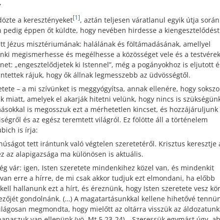
”
[1]
ldözte a keresztényeket
, aztán teljesen váratlanul egyik útja során
ten pedig éppen őt küldte, hogy nevében hirdesse a kiengesztelődést
ett Jézus misztériumának: halálának és föltámadásának, amellyel
denki megismerhesse és megélhesse a közösséget vele és a testvérek
net: „engesztelődjetek ki Istennel”, még a pogányokhoz is eljutott é
ntettek rájuk, hogy ők állnak legmesszebb az üdvösségtől.
etete – a mi szívünket is meggyógyítsa, annak ellenére, hogy sokszo
 miatt, amelyek el akarják hitetni velünk, hogy nincs is szükségün
ásokkal is megosszuk ezt a mérhetetlen kincset, és hozzájáruljunk
égről és az egész teremtett világról. Ez fölötte áll a történelem
ch is írja:
anúságot tett irántunk való végtelen szeretetéről. Krisztus keresztje 
z az alapigazsága ma különösen is aktuális.
ség vár: igen, Isten szeretete mindenkihez közel van, és mindenkit
van erre a hírre, de mi csak akkor tudjuk ezt elmondani, ha előbb
l hallanunk ezt a hírt, és éreznünk, hogy Isten szeretete vesz kö
ezőjét gondolnánk. (…) A magatartásunkkal kellene hihetővé tennü
világosan megmondta, hogy mielőtt az oltárra visszük az áldozatunk
i panaszuk van ellenünk (vö. Mt 5,23-24)… Szeressük egymást úgy, a