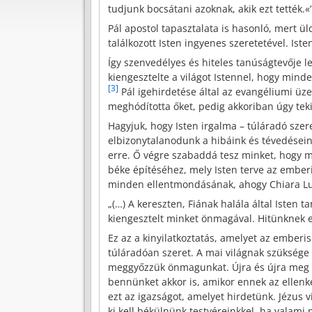
tudjunk bocsátani azoknak, akik ezt tették.«
Pál apostol tapasztalata is hasonló, mert ü
találkozott Isten ingyenes szeretetével. Is
Így szenvedélyes és hiteles tanúságtevője l
kiengesztelte a világot Istennel, hogy min
[3]
Pál igehirdetése által az evangéliumi üze
meghódította őket, pedig akkoriban úgy teki
Hagyjuk, hogy Isten irgalma – túláradó szer
elbizonytalanodunk a hibáink és tévedéseink
erre. Ő végre szabaddá tesz minket, hogy m
béke építéséhez, mely Isten terve az emberis
minden ellentmondásának, ahogy Chiara Lubi
„(…) A kereszten, Fiának halála által Isten t
kiengesztelt minket önmagával. Hitünknek e
Ez az a kinyilatkoztatás, amelyet az emberi
túláradóan szeret. A mai világnak szüksége 
meggyőzzük önmagunkat. Újra és újra meg kel
bennünket akkor is, amikor ennek az ellenk
ezt az igazságot, amelyet hirdetünk. Jézus 
ki kell békülnünk testvéreinkkel, ha valam