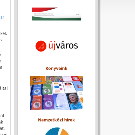
[2]
.
kel.
s
r
k
 a
Könyveink
által
rül
Nemzetközi hírek
nk
at,
hogy