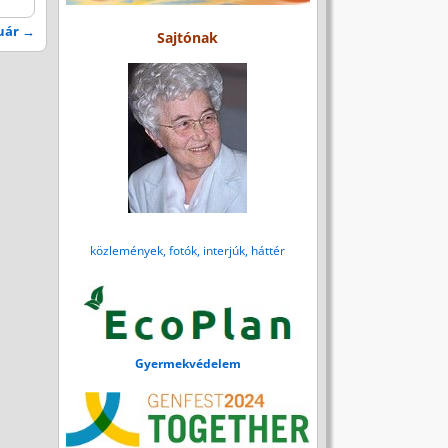
ruár
→
Sajtónak
közlemények, fotók, interjúk, háttér
Gyermekvédelem