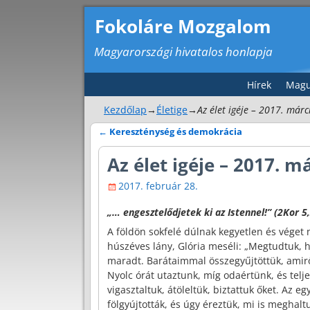
Fokoláre Mozgalom
Magyarországi hivatalos honlapja
Hírek
Magu
Kezdőlap
→
Életige
→
Az élet igéje – 2017. márc
←
Kereszténység és demokrácia
Bejegyzés navigáció
Az élet igéje – 2017. m
2017. február 28.
„… engesztelődjetek ki az Istennel!” (2Kor 5
A földön sokfelé dúlnak kegyetlen és véget 
húszéves lány, Glória meséli: „Megtudtuk, h
maradt. Barátaimmal összegyűjtöttük, amirő
Nyolc órát utaztunk, míg odaértünk, és telj
vigasztaltuk, átöleltük, biztattuk őket. Az 
fölgyújtották, és úgy éreztük, mi is meghalt