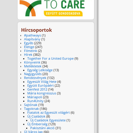
Hírcsoportok
#pathways
(1)
Alapítvány
(1)
Egyéb
(229)
Életige
(247)
Filmeink
(2)
Hírek
(382)
Together For a United Europe
(9)
Könyveink
(36)
Mellékletek
(34)
Egység Lelkisége
(13)
Nagygyűlés
(20)
Rendezvények
(132)
Egyesült Világ Hete
(4)
Együtt Európáért
(22)
Genfest 2012
(14)
Mária kongresszus
(3)
Máriapoli
(23)
Run4Unity
(24)
Sajtónak
(19)
Tagoknak
(186)
Fiatalok az Egyesült világért
(6)
Új Családok
(8)
Új Családok Egyesülete
(1)
Új Emberiség
(129)
Pakisztáni akció
(31)
Új Város lap
(66)