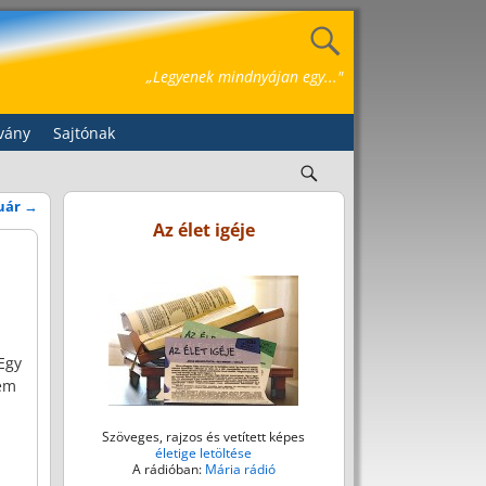
„Legyenek mindnyájan egy..."
vány
Sajtónak
ruár
→
Az élet igéje
Egy
sem
Szöveges, rajzos és vetített képes
életige letöltése
A rádióban:
Mária rádió