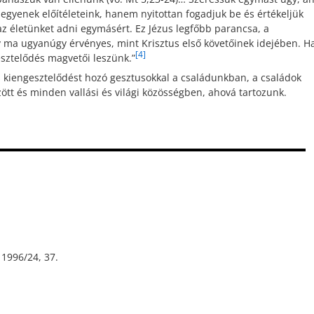
legyenek előítéleteink, hanem nyitottan fogadjuk be és értékeljük
az életünket adni egymásért. Ez Jézus legfőbb parancsa, a
 ma ugyanúgy érvényes, mint Krisztus első követőinek idejében. H
[4]
esztelődés magvetői leszünk.”
és kiengesztelődést hozó gesztusokkal a családunkban, a családok
tt és minden vallási és világi közösségben, ahová tartozunk.
996/24, 37.