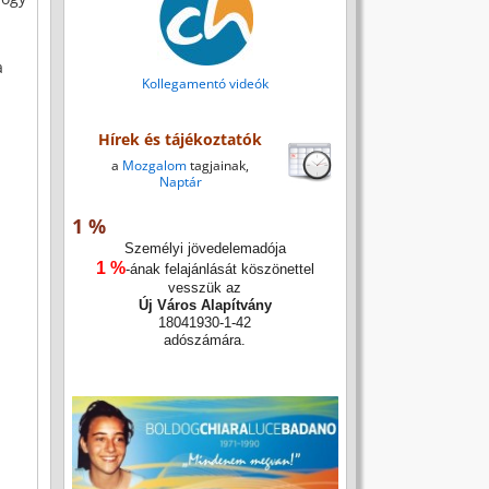
a
Kollegamentó videók
Hírek és tájékoztatók
a
Mozgalom
tagjainak,
Naptár
1 %
Személyi jövedelemadója
1 %
-ának felajánlását köszönettel
vesszük az
Új Város Alapítvány
18041930-1-42
adószámára.