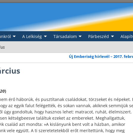
nkról
A Lelkiség
Társadalom
Párbeszéd
Alapít
ius
Új Emberiség hírlevél – 2017. feb
árcius
,20
)
nem érő háborúk, és pusztítanak családokat, törzseket és népeket. 
ogy az egyik falut felégették, és sokan vannak, akiknek semmijük 
l úgy gondoltuk, hogy hasznos lehet: matracot, ruhát, élelmiszert.
esen kétségbeesve találtuk ezeket az embereket. Meghallgattuk,
egyik család azt mondta: »A kislányunk bent volt a házban, amikor
unk vele együtt. A ti szeretetetekből erőt merítettünk, hogy meg