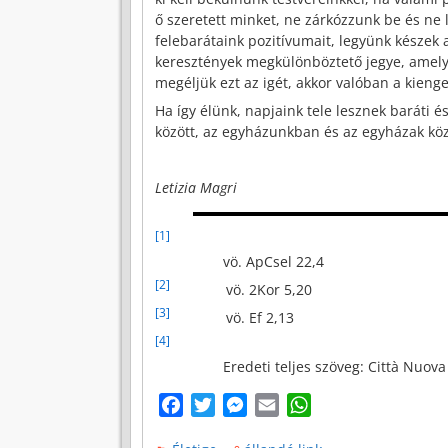
ő szeretett minket, ne zárkózzunk be és ne 
felebarátaink pozitívumait, legyünk készek 
keresztények megkülönböztető jegye, amely
megéljük ezt az igét, akkor valóban a kieng
Ha így élünk, napjaink tele lesznek baráti 
között, az egyházunkban és az egyházak közö
Letizia Magri
[1]
vö. ApCsel 22,4
[2]
vö. 2Kor 5,20
[3]
vö. Ef 2,13
[4]
Eredeti teljes szöveg: Città Nuova 1
F
T
M
E
W
a
w
e
m
h