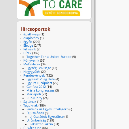
Hírcsoportok
#pathways
(1)
Alapítvány
(1)
Egyéb
(229)
Életige
(247)
Filmeink
(2)
Hírek
(382)
Together For a United Europe
(9)
Könyveink
(36)
Mellékletek
(34)
Egység Lelkisége
(13)
Nagygyűlés
(20)
Rendezvények
(132)
Egyesült Világ Hete
(4)
Együtt Európáért
(22)
Genfest 2012
(14)
Mária kongresszus
(3)
Máriapoli
(23)
Run4Unity
(24)
Sajtónak
(19)
Tagoknak
(186)
Fiatalok az Egyesült világért
(6)
Új Családok
(8)
Új Családok Egyesülete
(1)
Új Emberiség
(129)
Pakisztáni akció
(31)
Új Város lap
(66)