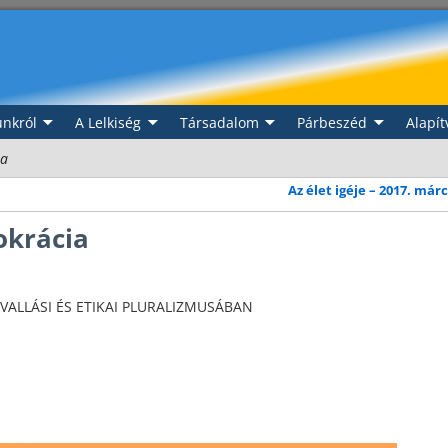
nkról
A Lelkiség
Társadalom
Párbeszéd
Alapít
ia
Az élet igéje – 2017. már
okrácia
ALLÁSI ÉS ETIKAI PLURALIZMUSÁBAN