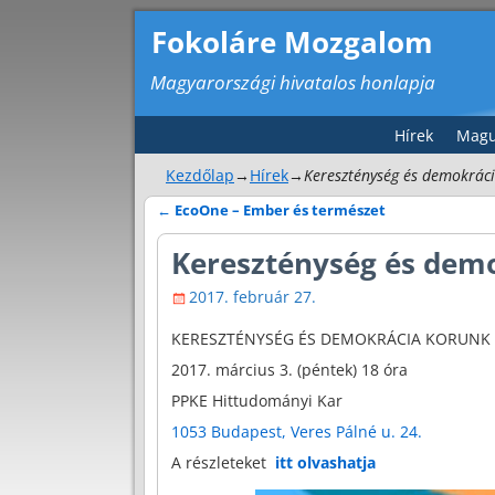
Fokoláre Mozgalom
Magyarországi hivatalos honlapja
Hírek
Magu
Kezdőlap
→
Hírek
→
Kereszténység és demokrác
←
EcoOne – Ember és természet
Bejegyzés navigáció
Kereszténység és dem
2017. február 27.
KERESZTÉNYSÉG ÉS DEMOKRÁCIA KORUNK V
2017. március 3. (péntek) 18 óra
PPKE Hittudományi Kar
1053 Budapest, Veres Pálné u. 24.
A részleteket
itt olvashatja