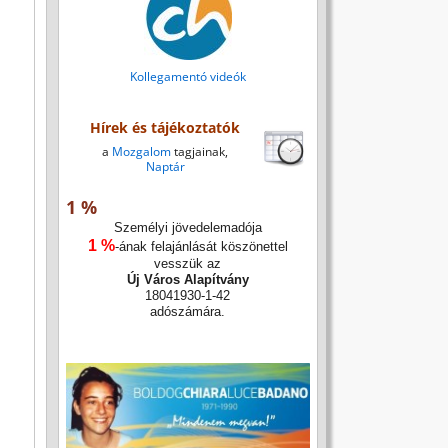
Kollegamentó videók
Hírek és tájékoztatók
a
Mozgalom
tagjainak,
Naptár
1 %
Személyi jövedelemadója
1 %
-ának felajánlását köszönettel
vesszük az
Új Város Alapítvány
18041930-1-42
adószámára.