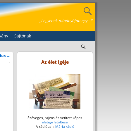
„Legyenek mindnyájan egy..."
vány
Sajtónak
cius
→
Az élet igéje
Szöveges, rajzos és vetített képes
életige letöltése
A rádióban:
Mária rádió