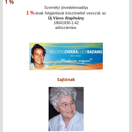
1 %
Személyi jövedelemadója
1 %
-ának felajánlását köszönettel vesszük az
Új Város Alapítvány
18041930-1-42
adószámára.
Sajtónak