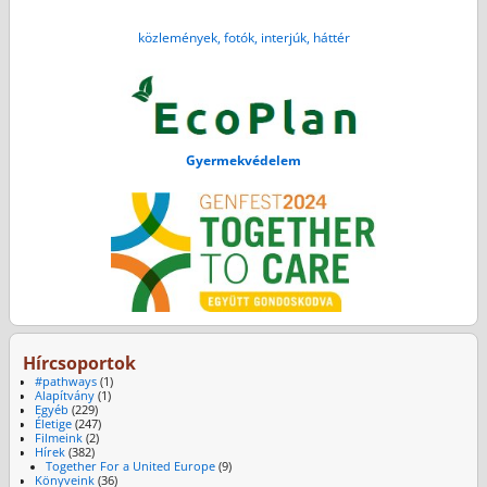
közlemények, fotók, interjúk, háttér
Gyermekvédelem
Hírcsoportok
#pathways
(1)
Alapítvány
(1)
Egyéb
(229)
Életige
(247)
Filmeink
(2)
Hírek
(382)
Together For a United Europe
(9)
Könyveink
(36)