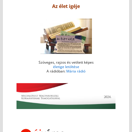
o
r
g
p
Az élet igéje
k
e
p
r
Szöveges, rajzos és vetített képes
életige letöltése
A rádióban:
Mária rádió