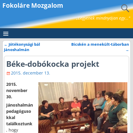
Fokoláre Mozgalom
„Legyenek mindnyájan egy..."
←
Jótékonysági bál
Bicskén a menekült-táborban
Bejegyzés navigáció
Jánoshalmán
→
Béke-dobókocka projekt
2015. december 13.
2015.
november
30.
Jánoshalmán
pedagóguso
kkal
találkoztunk
, hogy