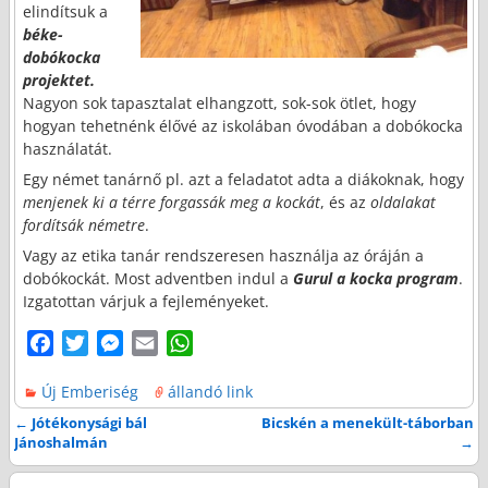
elindítsuk a
béke-
dobókocka
projektet.
Nagyon sok tapasztalat elhangzott, sok-sok ötlet, hogy
hogyan tehetnénk élővé az iskolában óvodában a dobókocka
használatát.
Egy német tanárnő pl. azt a feladatot adta a diákoknak, hogy
menjenek ki a térre forgassák meg a kockát
, és az
oldalakat
fordítsák németre
.
Vagy az etika tanár rendszeresen használja az óráján a
dobókockát. Most adventben indul a
Gurul a kocka program
.
Izgatottan várjuk a fejleményeket.
F
T
M
E
W
a
w
e
m
h
Új Emberiség
állandó link
c
i
s
a
a
e
t
s
i
t
←
Jótékonysági bál
Bicskén a menekült-táborban
Bejegyzés navigáció
Jánoshalmán
→
b
t
e
l
s
o
e
n
A