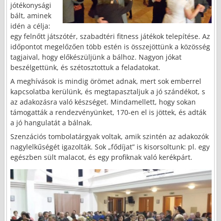
jótékonysági
bált, aminek
idén a célja:
egy felnőtt játszótér, szabadtéri fitness játékok telepítése. Az
időpontot megelőzően több estén is összejöttünk a közösség
tagjaival, hogy előkészüljünk a bálhoz. Nagyon jókat
beszélgettünk, és szétosztottuk a feladatokat.
A meghívások is mindig örömet adnak, mert sok emberrel
kapcsolatba kerülünk, és megtapasztaljuk a jó szándékot, s
az adakozásra való készséget. Mindamellett, hogy sokan
támogatták a rendezvényünket, 170-en el is jöttek, és adták
a jó hangulatát a bálnak.
Szenzációs tombolatárgyak voltak, amik szintén az adakozók
nagylelkűségét igazolták. Sok „fődíjat” is kisorsoltunk: pl. egy
egészben sült malacot, és egy profiknak való kerékpárt.