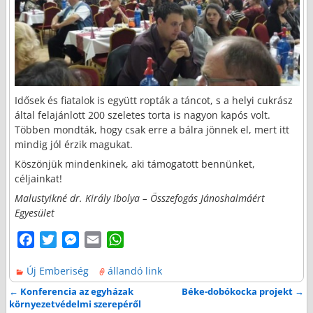
Idősek és fiatalok is együtt ropták a táncot, s a helyi cukrász
által felajánlott 200 szeletes torta is nagyon kapós volt.
Többen mondták, hogy csak erre a bálra jönnek el, mert itt
mindig jól érzik magukat.
Köszönjük mindenkinek, aki támogatott bennünket,
céljainkat!
Malustyikné dr. Király Ibolya – Összefogás Jánoshalmáért
Egyesület
F
T
M
E
W
a
w
e
m
h
Új Emberiség
állandó link
c
i
s
a
a
e
t
s
i
t
←
Konferencia az egyházak
Béke-dobókocka projekt
→
Bejegyzés navigáció
környezetvédelmi szerepéről
b
t
e
l
s