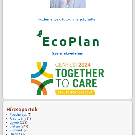
közlemények, fotók, interjúk, háttér
Gyermekvédelem
Hírcsoportok
#pathways
(1)
Alapítvány
(1)
Egyéb
(229)
Életige
(247)
Filmeink
(2)
Hírek
(382)