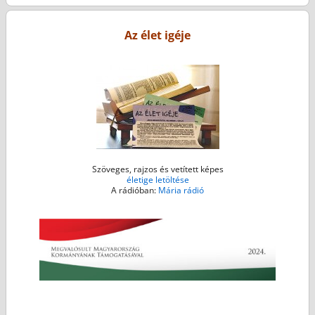
o
e
n
A
o
r
g
p
Az élet igéje
k
e
p
r
Szöveges, rajzos és vetített képes
életige letöltése
A rádióban:
Mária rádió