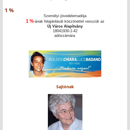
1 %
Személyi jövedelemadója
1 %
-ának felajánlását köszönettel vesszük az
Új Város Alapítvány
18041930-1-42
adószámára.
Sajtónak