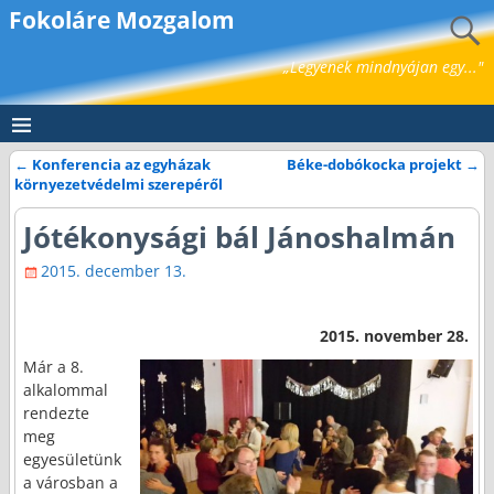
Fokoláre Mozgalom
„Legyenek mindnyájan egy..."
←
Konferencia az egyházak
Béke-dobókocka projekt
→
Bejegyzés navigáció
környezetvédelmi szerepéről
Jótékonysági bál Jánoshalmán
2015. december 13.
2015. november 28.
Már a 8.
alkalommal
rendezte
meg
egyesületünk
a városban a