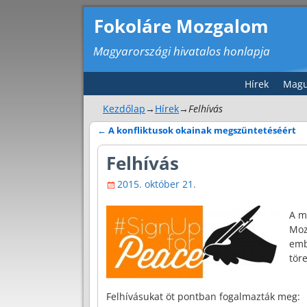
Fokoláre Mozgalom
Magyarországi hivatalos honlapja
Hírek
Magu
Kezdőlap
→
Hírek
→
Felhívás
←
A konfliktusok okainak megszüntetéséért
Bejegyzés navigáció
Felhívás
2015. október 21.
A m
Moz
emb
tör
Felhívásukat öt pontban fogalmazták meg: