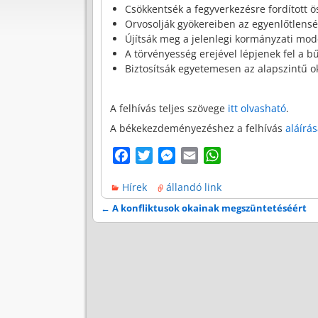
Csökkentsék a fegyverkezésre fordított ö
Orvosolják gyökereiben az egyenlőtlens
Újítsák meg a jelenlegi kormányzati mod
A törvényesség erejével lépjenek fel a 
Biztosítsák egyetemesen az alapszintű o
A felhívás teljes szövege
itt olvasható
.
A békekezdeményezéshez a felhívás
aláírás
F
T
M
E
W
a
w
e
m
h
Hírek
állandó link
c
i
s
a
a
e
t
s
i
t
←
A konfliktusok okainak megszüntetéséért
Bejegyzés navigáció
b
t
e
l
s
o
e
n
A
o
r
g
p
k
e
p
r