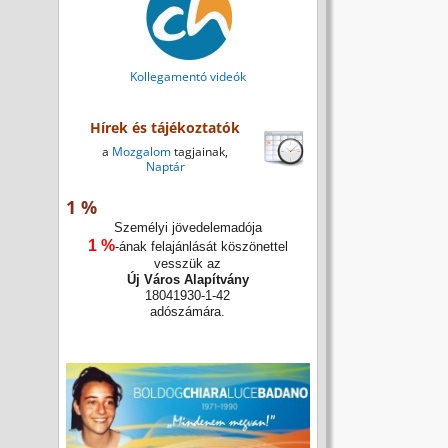
Kollegamentó videók
Hírek és tájékoztatók
a
Mozgalom
tagjainak,
Naptár
1 %
Személyi jövedelemadója
1 %
-ának felajánlását köszönettel
vesszük az
Új Város Alapítvány
18041930-1-42
adószámára.