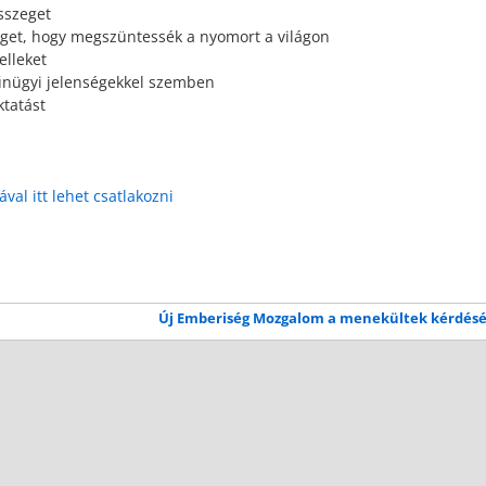
sszeget
éget, hogy megszüntessék a nyomort a világon
elleket
bűnügyi jelenségekkel szemben
ktatást
ával itt lehet csatlakozni
Új Emberiség Mozgalom a menekültek kérdés