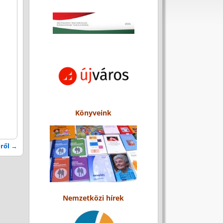
Könyveink
éről
→
Nemzetközi hírek