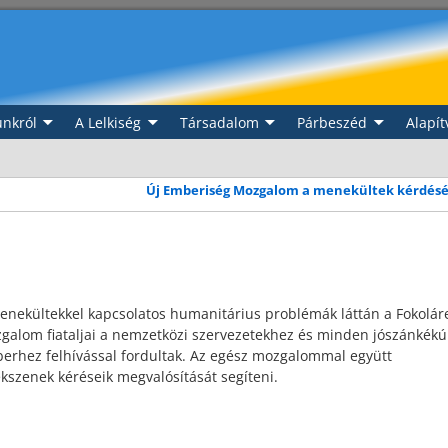
nkról
A Lelkiség
Társadalom
Párbeszéd
Alapít
Új Emberiség Mozgalom a menekültek kérdés
enekültekkel kapcsolatos humanitárius problémák láttán a Fokolár
galom fiataljai a nemzetközi szervezetekhez és minden jószánkékú
erhez felhívással fordultak. Az egész mozgalommal együtt
ekszenek kéréseik megvalósítását segíteni.