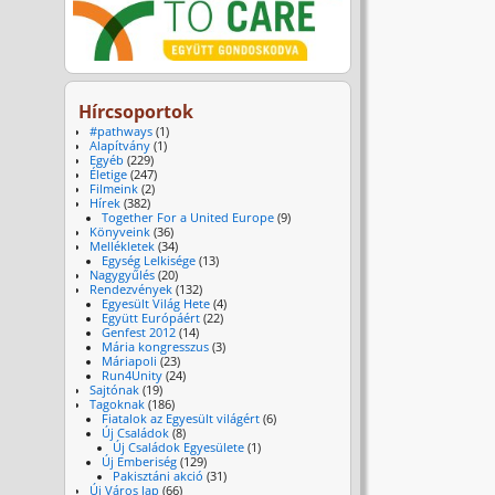
Hírcsoportok
#pathways
(1)
Alapítvány
(1)
Egyéb
(229)
Életige
(247)
Filmeink
(2)
Hírek
(382)
Together For a United Europe
(9)
Könyveink
(36)
Mellékletek
(34)
Egység Lelkisége
(13)
Nagygyűlés
(20)
Rendezvények
(132)
Egyesült Világ Hete
(4)
Együtt Európáért
(22)
Genfest 2012
(14)
Mária kongresszus
(3)
Máriapoli
(23)
Run4Unity
(24)
Sajtónak
(19)
Tagoknak
(186)
Fiatalok az Egyesült világért
(6)
Új Családok
(8)
Új Családok Egyesülete
(1)
Új Emberiség
(129)
Pakisztáni akció
(31)
Új Város lap
(66)