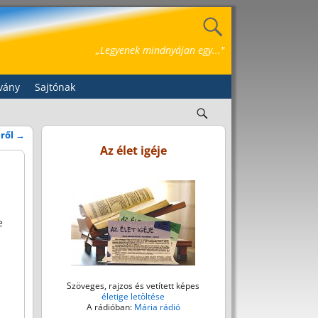
„Legyenek mindnyájan egy..."
vány
Sajtónak
éről
→
Az élet igéje
e
Szöveges, rajzos és vetített képes
életige letöltése
A rádióban:
Mária rádió