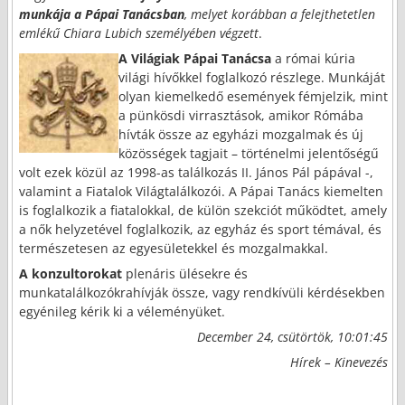
munkája a Pápai Tanácsban
, melyet korábban
a felejthetetlen
emlékű Chiara Lubich személyében végzett
.
A Világiak Pápai Tanácsa
a római kúria
világi hívőkkel foglalkozó részlege. Munkáját
olyan kiemelkedő események fémjelzik, mint
a pünkösdi virrasztások, amikor Rómába
hívták össze az egyházi mozgalmak és új
közösségek tagjait – történelmi jelentőségű
volt ezek közül az 1998-as találkozás II. János Pál pápával -,
valamint a Fiatalok Világtalálkozói. A Pápai Tanács kiemelten
is foglalkozik a fiatalokkal, de külön szekciót működtet, amely
a nők helyzetével foglalkozik, az egyház és sport témával, és
természetesen az egyesületekkel és mozgalmakkal.
A konzultorokat
plenáris ülésekre és
munkatalálkozókrahívják össze, vagy rendkívüli kérdésekben
egyénileg kérik ki a véleményüket.
December 24, csütörtök, 10:01:45
Hírek – Kinevezés