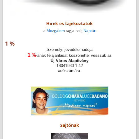
Hírek és tájékoztatók
a
Mozgalom
tagjainak,
Naptár
1 %
Személyi jövedelemadója
1 %
-ának felajánlását köszönettel vesszük az
Új Város Alapítvány
18041930-1-42
adószámára.
Sajtónak