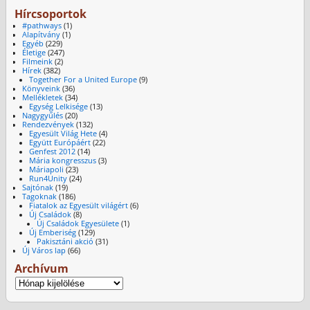
Hírcsoportok
#pathways
(1)
Alapítvány
(1)
Egyéb
(229)
Életige
(247)
Filmeink
(2)
Hírek
(382)
Together For a United Europe
(9)
Könyveink
(36)
Mellékletek
(34)
Egység Lelkisége
(13)
Nagygyűlés
(20)
Rendezvények
(132)
Egyesült Világ Hete
(4)
Együtt Európáért
(22)
Genfest 2012
(14)
Mária kongresszus
(3)
Máriapoli
(23)
Run4Unity
(24)
Sajtónak
(19)
Tagoknak
(186)
Fiatalok az Egyesült világért
(6)
Új Családok
(8)
Új Családok Egyesülete
(1)
Új Emberiség
(129)
Pakisztáni akció
(31)
Új Város lap
(66)
Archívum