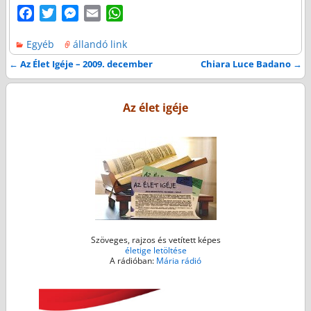
F
T
M
E
W
a
w
e
m
h
Egyéb
állandó link
c
i
s
a
a
e
t
s
i
t
←
Az Élet Igéje – 2009. december
Chiara Luce Badano
→
Bejegyzés navigáció
b
t
e
l
s
o
e
n
A
Az élet igéje
o
r
g
p
k
e
p
r
Szöveges, rajzos és vetített képes
életige letöltése
A rádióban:
Mária rádió