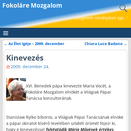
Fokoláre Mozgalom
„Legyenek mindnyájan egy..."
←
Az Élet Igéje – 2009. december
Chiara Luce Badano
→
Bejegyzés navigáció
Kinevezés
2009. december 24.
XVI. Benedek pápa kinevezte Maria Vocét, a
Fokoláre Mozgalom elnökét a Világiak Pápai
Tanácsa konzultorának.
Stanislaw Rylko bíboros, a Világiak Pápai Tanácsának elnöke
a pápai okiratot kísérő levelében
szívbéli örömét
fejezi ki,
hogy e kinevezéssel
folytatódik Mária Művének értékes