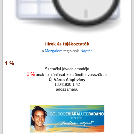
Hírek és tájékoztatók
a
Mozgalom
tagjainak,
Naptár
1 %
Személyi jövedelemadója
1 %
-ának felajánlását köszönettel vesszük az
Új Város Alapítvány
18041930-1-42
adószámára.