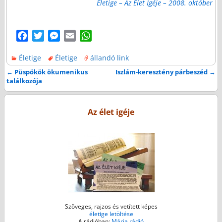
Életige – Az Élet Igéje – 2008. október
F
T
M
E
W
a
w
e
m
h
Életige
Életige
állandó link
c
i
s
a
a
e
t
s
i
t
←
Püspökök ökumenikus
Iszlám-keresztény párbeszéd
→
Bejegyzés navigáció
találkozója
b
t
e
l
s
o
e
n
A
o
r
g
p
Az élet igéje
k
e
p
r
Szöveges, rajzos és vetített képes
életige letöltése
A rádióban:
Mária rádió