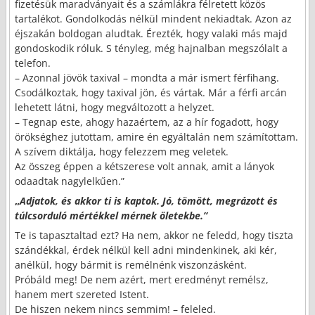
fizetésük maradványait és a számlákra félretett közös
tartalékot. Gondolkodás nélkül mindent nekiadtak. Azon az
éjszakán boldogan aludtak. Érezték, hogy valaki más majd
gondoskodik róluk. S tényleg, még hajnalban megszólalt a
telefon.
– Azonnal jövök taxival – mondta a már ismert férfihang.
Csodálkoztak, hogy taxival jön, és vártak. Már a férfi arcán
lehetett látni, hogy megváltozott a helyzet.
– Tegnap este, ahogy hazaértem, az a hír fogadott, hogy
örökséghez jutottam, amire én egyáltalán nem számítottam.
A szívem diktálja, hogy felezzem meg veletek.
Az összeg éppen a kétszerese volt annak, amit a lányok
odaadtak nagylelkűen.”
„
Adjatok, és akkor ti is kaptok. Jó, tömött, megrázott és
túlcsorduló mértékkel mérnek öletekbe.”
Te is tapasztaltad ezt? Ha nem, akkor ne feledd, hogy tiszta
szándékkal, érdek nélkül kell adni mindenkinek, aki kér,
anélkül, hogy bármit is remélnénk viszonzásként.
Próbáld meg! De nem azért, mert eredményt remélsz,
hanem mert szereted Istent.
De hiszen nekem nincs semmim! – feleled.