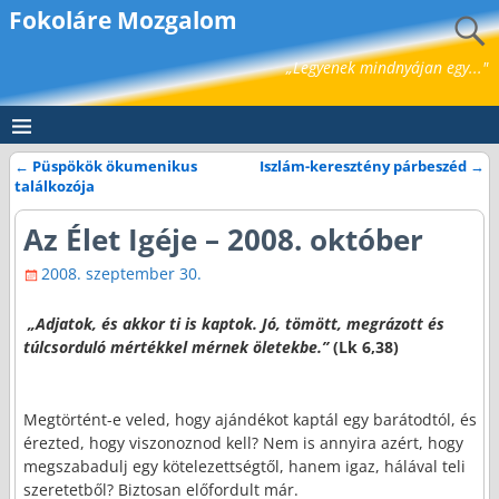
Fokoláre Mozgalom
„Legyenek mindnyájan egy..."
←
Püspökök ökumenikus
Iszlám-keresztény párbeszéd
→
Bejegyzés navigáció
találkozója
Az Élet Igéje – 2008. október
2008. szeptember 30.
„Adjatok, és akkor ti is kaptok. Jó, tömött, megrázott és
túlcsorduló mértékkel mérnek öletekbe.”
(Lk 6,38)
Megtörtént-e veled, hogy ajándékot kaptál egy barátodtól, és
érezted, hogy viszonoznod kell? Nem is annyira azért, hogy
megszabadulj egy kötelezettségtől, hanem igaz, hálával teli
szeretetből? Biztosan előfordult már.