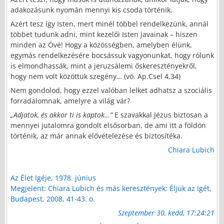
adakozásunk nyomán mennyi kis csoda történik.
Azért tesz így Isten, mert minél többel rendelkezünk, annál
többet tudunk adni, mint kezelői Isten javainak – hiszen
minden az Övé! Hogy a közösségben, amelyben élünk,
egymás rendelkezésére bocsássuk vagyonunkat, hogy rólunk
is elmondhassák, mint a jeruzsálemi őskeresztényekről,
hogy nem volt közöttük szegény…
(vö. Ap.Csel 4,34)
Nem gondolod, hogy ezzel valóban lelket adhatsz a szociális
forradalomnak, amelyre a világ vár?
„Adjatok, és akkor ti is kaptok…”
E szavakkal Jézus biztosan a
mennyei jutalomra gondolt elsősorban, de ami itt a földön
történik, az már annak elővételezése és biztosítéka.
Chiara Lubich
Az Élet Igéje, 1978. június
Megjelent: Chiara Lubich és más keresztények: Éljük az Igét,
Budapest, 2008, 41-43. o.
Szeptember 30, kedd, 17:24:21