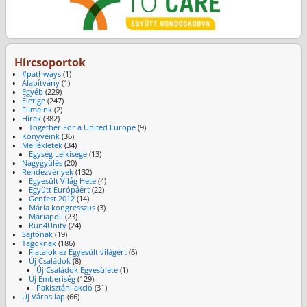
Hírcsoportok
#pathways
(1)
Alapítvány
(1)
Egyéb
(229)
Életige
(247)
Filmeink
(2)
Hírek
(382)
Together For a United Europe
(9)
Könyveink
(36)
Mellékletek
(34)
Egység Lelkisége
(13)
Nagygyűlés
(20)
Rendezvények
(132)
Egyesült Világ Hete
(4)
Együtt Európáért
(22)
Genfest 2012
(14)
Mária kongresszus
(3)
Máriapoli
(23)
Run4Unity
(24)
Sajtónak
(19)
Tagoknak
(186)
Fiatalok az Egyesült világért
(6)
Új Családok
(8)
Új Családok Egyesülete
(1)
Új Emberiség
(129)
Pakisztáni akció
(31)
Új Város lap
(66)