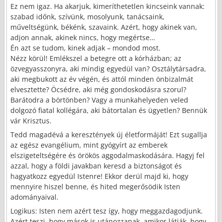
Ez nem igaz. Ha akarjuk, kimeríthetetlen kincseink vannak:
szabad időnk, szívünk, mosolyunk, tanácsaink,
műveltségünk, békénk, szavaink. Azért, hogy akinek van,
adjon annak, akinek nincs, hogy megértse…
Én azt se tudom, kinek adjak – mondod most.
Nézz körül! Emlékszel a betegre ott a kórházban; az
özvegyasszonyra, aki mindig egyedül van? Osztálytársadra,
aki megbukott az év végén, és attól minden önbizalmát
elvesztette? Öcsédre, aki még gondoskodásra szorul?
Barátodra a börtönben? Vagy a munkahelyeden veled
dolgozó fiatal kollégára, aki bátortalan és ügyetlen? Bennük
vár Krisztus.
Tedd magadévá a keresztények új életformáját! Ezt sugallja
az egész evangélium, mint gyógyírt az emberek
elszigeteltségére és örökös aggodalmaskodására. Hagyj fel
azzal, hogy a földi javakban keresd a biztonságot és
hagyatkozz egyedül Istenre! Ekkor derül majd ki, hogy
mennyire hiszel benne, és hited megerősödik Isten
adományaival.
Logikus: Isten nem azért tesz így, hogy meggazdagodjunk.
Azért teszi, hogy mások is utánozzanak, amikor látják, hogy