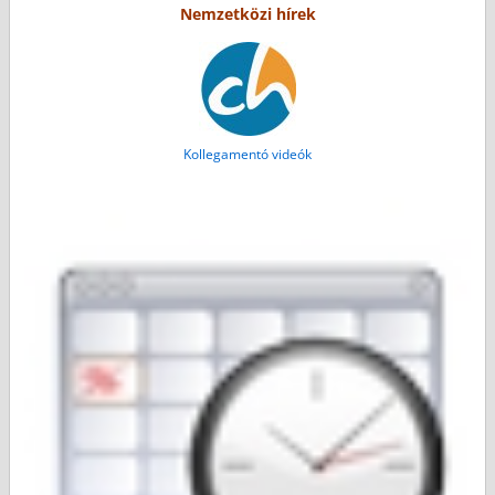
Nemzetközi hírek
Kollegamentó videók