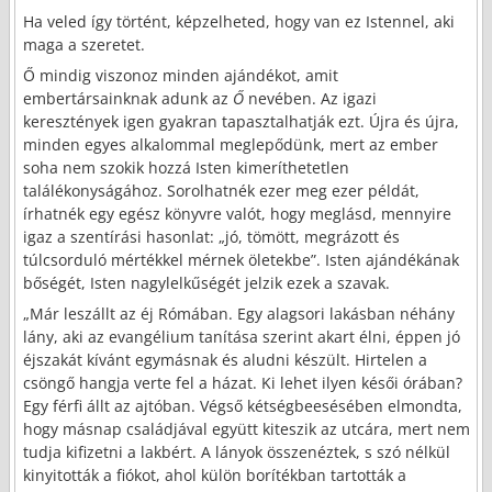
Ha veled így történt, képzelheted, hogy van ez Istennel, aki
maga a szeretet.
Ő mindig viszonoz minden ajándékot, amit
embertársainknak adunk az
Ő
nevében. Az igazi
keresztények igen gyakran tapasztalhatják ezt. Újra és újra,
minden egyes alkalommal meglepődünk, mert az ember
soha nem szokik hozzá Isten kimeríthetetlen
találékonyságához. Sorolhatnék ezer meg ezer példát,
írhatnék egy egész könyvre valót, hogy meglásd, mennyire
igaz a szentírási hasonlat: „jó, tömött, megrázott és
túlcsorduló mértékkel mérnek öletekbe”. Isten ajándékának
bőségét, Isten nagylelkűségét jelzik ezek a szavak.
„Már leszállt az éj Rómában. Egy alagsori lakásban néhány
lány, aki az evangélium tanítása szerint akart élni, éppen jó
éjszakát kívánt egymásnak és aludni készült. Hirtelen a
csöngő hangja verte fel a házat. Ki lehet ilyen késői órában?
Egy férfi állt az ajtóban. Végső kétségbeesésében elmondta,
hogy másnap családjával együtt kiteszik az utcára, mert nem
tudja kifizetni a lakbért. A lányok összenéztek, s szó nélkül
kinyitották a fiókot, ahol külön borítékban tartották a