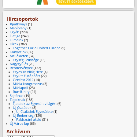
Hírcsoportok
#pathways
(1)
Alapítvány
(1)
Egyéb
(229)
Életige
(247)
Filmeink
(2)
Hírek
(382)
Together For a United Europe
(9)
Könyveink
(36)
Mellékletek
(34)
Egység Lelkisége
(13)
Nagygyűlés
(20)
Rendezvények
(132)
Egyesült Világ Hete
(4)
Együtt Európáért
(22)
Genfest 2012
(14)
Mária kongresszus
(3)
Máriapoli
(23)
Run4Unity
(24)
Sajtónak
(19)
Tagoknak
(186)
Fiatalok az Egyesült világért
(6)
Új Családok
(8)
Új Családok Egyesülete
(1)
Új Emberiség
(129)
Pakisztáni akció
(31)
Új Város lap
(66)
Archívum