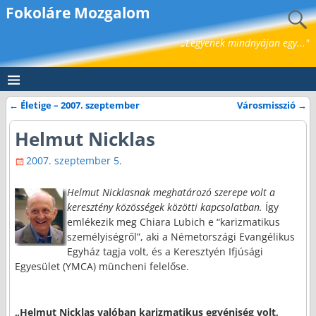
Fokoláre Mozgalom
„Legyenek mindnyájan egy..."
←
Életige – 2007. szeptember
Városmisszió
→
Bejegyzés navigáció
Helmut Nicklas
2007. szeptember 5.
Helmut Nicklasnak meghatározó szerepe volt a
keresztény közösségek közötti kapcsolatban.
Így
emlékezik meg Chiara Lubich e “karizmatikus
személyiségről”, aki a Németországi Evangélikus
Egyház tagja volt, és a Keresztyén Ifjúsági
Egyesület (YMCA) müncheni felelőse.
„Helmut Nicklas valóban karizmatikus egyéniség volt,