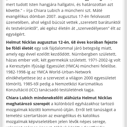
mert tudott Isten hangjára hallgatni, és határozottan azt
követte.” – írja Chiara Lubich a müncheni szt. Máté
evangélikus dómban 2007. augusztus 17-én felolvasott
üzenetében, ahol végső búcsút vettek „szeretett barátunktól
és testvérünktől”, aki egész életén át „szenvedélyesen” élt az
egységért.
Helmut Nicklas augusztus 12-én, 68 éves korában fejezte
be földi életét
egy sok fájdalommal járó betegség miatt,
amely egy évvel ezelőtt kezdődött. Nürnbergben született,
házas ember volt, két gyermekük született. 1971-2002-ig volt
a Keresztyén Ifjúsági Egyesület (YMCA) müncheni felelőse.
1982-1998-ig az YMCA World-Urban-Network
elnökhelyettese (ez a szervezet a világon 2000 egyesületet
tömörít), 1985-től pedig a Nemzetközi Karizmatikus
Konzultáció (ICC) tanácsadó testületének tagja.
Chiara Lubich mindenekelőtt aláhúzta Helmut Nicklas
meghatározó szerepét
a különböző egyházakhoz tartozó
mozgalmak közötti kommunió útján. Erről tett tanúságot a
temetési szertartáson az evangélikus és katolikus
mozgalmak képviseletében jelen lévők népes serege,