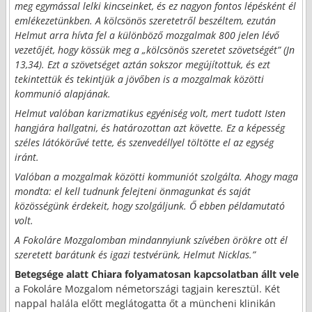
meg egymással lelki kincseinket, és ez nagyon fontos lépésként él
emlékezetünkben. A kölcsönös szeretetről beszéltem, ezután
Helmut arra hívta fel a különböző mozgalmak 800 jelen lévő
vezetőjét, hogy kössük meg a „kölcsönös szeretet szövetségét” (Jn
13,34). Ezt a szövetséget aztán sokszor megújítottuk, és ezt
tekintettük és tekintjük a jövőben is a mozgalmak közötti
kommunió alapjának.
Helmut valóban karizmatikus egyéniség volt, mert tudott Isten
hangjára hallgatni, és határozottan azt követte. Ez a képesség
széles látókörűvé tette, és szenvedéllyel töltötte el az egység
iránt.
Valóban a mozgalmak közötti kommuniót szolgálta. Ahogy maga
mondta: el kell tudnunk felejteni önmagunkat és saját
közösségünk érdekeit, hogy szolgáljunk. Ő ebben példamutató
volt.
A Fokoláre Mozgalomban mindannyiunk szívében örökre ott él
szeretett barátunk és igazi testvérünk, Helmut Nicklas.”
Betegsége alatt Chiara folyamatosan kapcsolatban állt vele
a Fokoláre Mozgalom németországi tagjain keresztül. Két
nappal halála előtt meglátogatta őt a müncheni klinikán