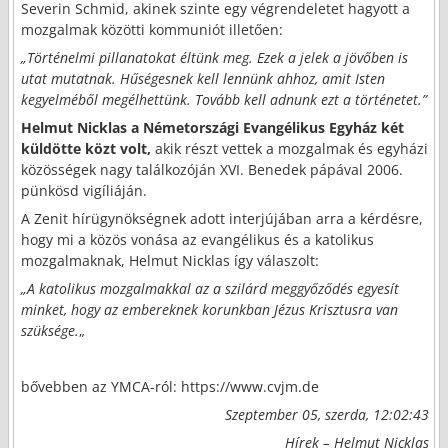
Severin Schmid, akinek szinte egy végrendeletet hagyott a
mozgalmak közötti kommuniót illetően:
„Történelmi pillanatokat éltünk meg. Ezek a jelek a jövőben is
utat mutatnak. Hűségesnek kell lennünk ahhoz, amit Isten
kegyelméből megélhettünk. Tovább kell adnunk ezt a történetet.”
Helmut Nicklas a Németországi Evangélikus Egyház két
küldötte közt volt,
akik részt vettek a mozgalmak és egyházi
közösségek nagy találkozóján XVI. Benedek pápával 2006.
pünkösd vigíliáján.
A Zenit hírügynökségnek adott interjújában arra a kérdésre,
hogy mi a közös vonása az evangélikus és a katolikus
mozgalmaknak, Helmut Nicklas így válaszolt:
„A katolikus mozgalmakkal az a szilárd meggyőződés egyesít
minket, hogy az embereknek korunkban Jézus Krisztusra van
szüksége.
„
bővebben az YMCA-ról: https://www.cvjm.de
Szeptember 05, szerda, 12:02:43
Hírek – Helmut Nicklas