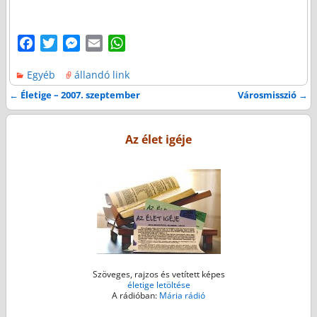
F
T
M
E
W
a
w
e
m
h
Egyéb
állandó link
c
i
s
a
a
e
t
s
i
t
←
Életige – 2007. szeptember
Városmisszió
→
Bejegyzés navigáció
b
t
e
l
s
o
e
n
A
Az élet igéje
o
r
g
p
k
e
p
r
Szöveges, rajzos és vetített képes
életige letöltése
A rádióban:
Mária rádió