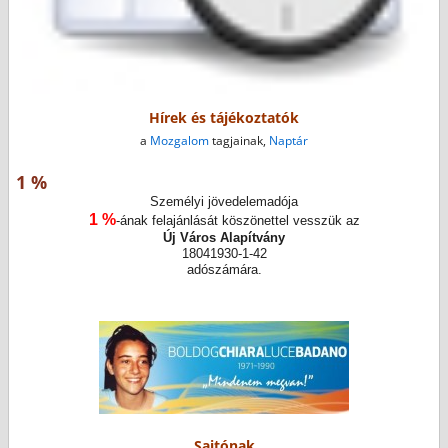
Hírek és tájékoztatók
a
Mozgalom
tagjainak,
Naptár
1 %
Személyi jövedelemadója
1 %
-ának felajánlását köszönettel vesszük az
Új Város Alapítvány
18041930-1-42
adószámára.
Sajtónak