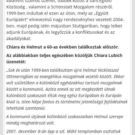
valamint számos üzenet, többek között a Sant’Egidio
Közösség , valamint a Schönstatt Mozgalom részéről.
1999-ben indultak el ezen az úton, mely az „Együtt
Európáért” elnevezésű nagy rendezvényhez vezetett 2004-
ben, majd pedig idén májusban Stuttgartban, hogy lelket
adjunk Európának, és legyőzzük a konfliktusokat és az
akadályokat.
Chiara és Helmut a 60-as években találkoztak először.
Az alábbiakban teljes egészében közöljük Chiara Lubich
üzenetét:
„Sok év után 1999-ben találkoztam újra Helmut Nicklasszal
Ottmaringban az evangélikus mozgalmak vezetői között. Ekkor
volt születőben a különböző egyházakhoz tartozó mozgalmak
között a kommunió. Azóta ennek az ott megkezdett útnak
különböző szakaszait éltük meg egész Európában és Európán
kívül is, Isten Népe fontos és történelmi jelentőségű fejlődésének
lehettünk szemtanúi.
A kommunió útjának különböző szakaszaiban Helmut szerepe
mindig meghatározó volt.
2001. december 8-án épp a szt. Máté templomban osztottuk