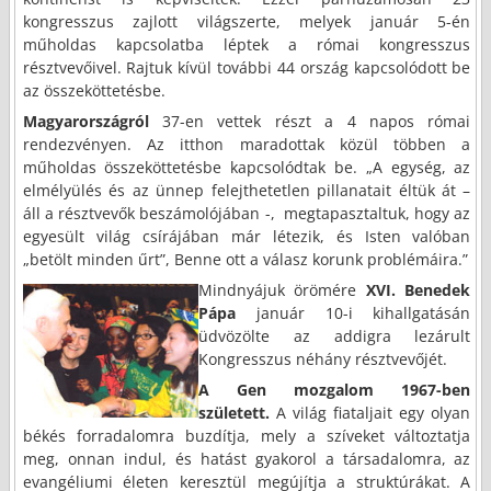
kongresszus zajlott világszerte, melyek január 5-én
műholdas kapcsolatba léptek a római kongresszus
résztvevőivel. Rajtuk kívül további 44 ország kapcsolódott be
az összeköttetésbe.
Magyarországról
37-en vettek részt a 4 napos római
rendezvényen. Az itthon maradottak közül többen a
műholdas összeköttetésbe kapcsolódtak be. „A egység, az
elmélyülés és az ünnep felejthetetlen pillanatait éltük át –
áll a résztvevők beszámolójában -,
megtapasztaltuk, hogy az
egyesült világ csírájában már létezik, és Isten valóban
„betölt minden űrt”, Benne ott a válasz korunk problémáira.”
Mindnyájuk örömére
XVI. Benedek
Pápa
január 10-i kihallgatásán
üdvözölte az addigra lezárult
Kongresszus néhány résztvevőjét.
A Gen mozgalom 1967-ben
született.
A világ fiataljait egy olyan
békés forradalomra buzdítja, mely a szíveket változtatja
meg, onnan indul, és hatást gyakorol a társadalomra, az
evangéliumi életen keresztül megújítja a struktúrákat. A