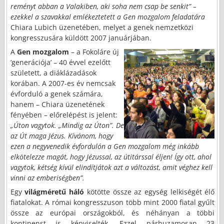
reményt abban a Valakiben, aki soha nem csap be senkit” –
ezekkel a szavakkal emlékeztetett a Gen mozgalom feladatára
Chiara Lubich
üzenetében, melyet a genek nemzetközi
kongresszusára küldött 2007 januárjában.
A
Gen mozgalom
– a Fokoláre új
’generációja’ – 40 évvel ezelőtt
született, a diáklázadások
korában. A 2007-es év nemcsak
évforduló a genek számára,
hanem – Chiara üzenetének
fényében – előrelépést is jelent:
„Úton vagytok. „Mindig az Úton”. De
az Út maga Jézus. Kívánom, hogy
ezen a negyvenedik évfordulón a Gen mozgalom még inkább
elkötelezze magát, hogy Jézussal, az útitárssal éljen! Így ott, ahol
vagytok, kétség kívül elindítjátok azt a változást, amit véghez kell
vinni az emberiségben”.
Egy
világméretű háló
kötötte össze az egység lelkiségét élő
fiatalokat. A római kongresszuson több mint 2000 fiatal gyűlt
össze az európai országokból, és néhányan a többi
kontinenst is képviselték. Ezzel párhuzamosan 23