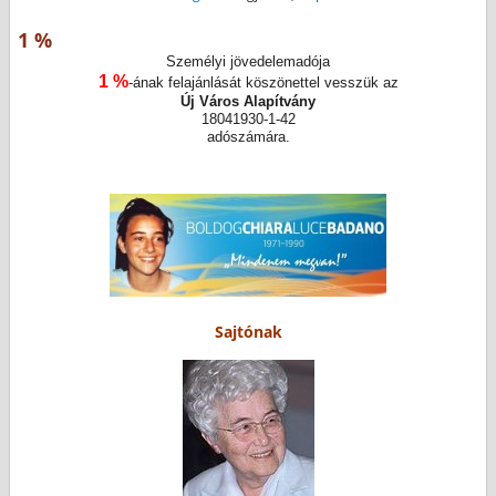
1 %
Személyi jövedelemadója
1 %
-ának felajánlását köszönettel vesszük az
Új Város Alapítvány
18041930-1-42
adószámára.
Sajtónak