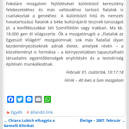
Fokoláre mozgalom fejlődésével különböző keresztény
felekezetekhez és más vallásokhoz tartozó fiatalok is
csatlakoztak a genekhez. A különböző hitű és nemzeti
hovatartozású fiatalok a béke kultúrájáról tesznek tanúságot
pl. a konfliktusokkal teli Szentföldön vagy Irakban. Ma kb.
18.000 gen él világszerte. Ők a mozgatórugói a „Fiatalok az
Egyesült Világért” mozgalomnak: sok más fiatallal olyan
kezdeményezéseknek adnak életet, amelyek révén – a
közvéleményt is formálva – a környezetükben tapasztalható
társadalmi egyenlőtlenségek enyhítésén és a testvériség
építésén munkálkodnak.
Február 01, csütörtök, 10:17:18
Hírek – 40 éves a Gen mozgalom
F
T
M
E
W
a
w
e
m
h
Egyéb
állandó link
c
i
s
a
a
e
t
s
i
t
←
Chiara Lubich elhagyta a
Életige – 2007. február
→
Bejegyzés navigáció
Gemelli Klinikát
b
t
e
l
s