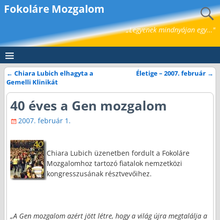
Fokoláre Mozgalom
„Legyenek mindnyájan egy..."
←
Chiara Lubich elhagyta a
Életige – 2007. február
→
Bejegyzés navigáció
Gemelli Klinikát
40 éves a Gen mozgalom
2007. február 1.
Chiara Lubich üzenetben fordult a Fokoláre
Mozgalomhoz tartozó fiatalok nemzetközi
kongresszusának résztvevőihez.
„A Gen mozgalom azért jött létre, hogy a világ újra megtalálja a