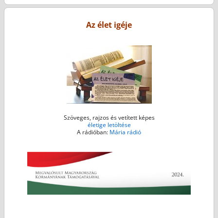
o
e
n
A
o
r
g
p
Az élet igéje
k
e
p
r
Szöveges, rajzos és vetített képes
életige letöltése
A rádióban:
Mária rádió