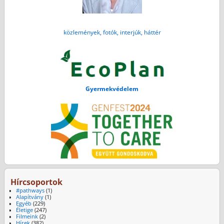
közlemények, fotók, interjúk, háttér
Gyermekvédelem
Hírcsoportok
#pathways
(1)
Alapítvány
(1)
Egyéb
(229)
Életige
(247)
Filmeink
(2)
Hírek
(382)