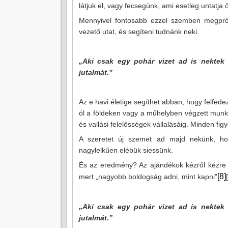
látjuk el, vagy fecsegünk, ami esetleg untatja 
Mennyivel fontosabb ezzel szemben megpróbá
vezető utat, és segíteni tudnánk neki.
„Aki csak egy pohár vizet ad is nektek
jutalmát.”
Az e havi életige segíthet abban, hogy felfed
ól a földeken vagy a műhelyben végzett munkáig
és vallási felelősségek vállalásáig. Minden fig
A szeretet új szemet ad majd nekünk, h
nagylelkűen elébük siessünk.
És az eredmény? Az ajándékok kézről kézre f
[8]
mert „nagyobb boldogság adni, mint kapni”
„Aki csak egy pohár vizet ad is nektek
jutalmát.”