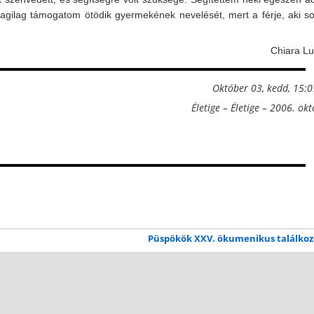
ilag támogatom ötödik gyermekének nevelését, mert a férje, aki so
Chiara Lu
Október 03, kedd, 15:0
Életige – Életige – 2006. ok
Püspökök XXV. ökumenikus találko