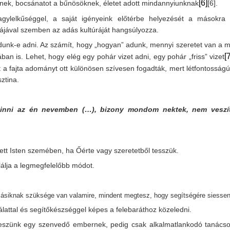
[6]
nek, bocsánatot a bűnösöknek, életet adott mindannyiunknak
[6]
.
gylelkűséggel, a saját igényeink előtérbe helyezését a másokra 
túrájával szemben az adás kultúráját hangsúlyozza.
dunk-e adni. Az számít, hogy „hogyan” adunk, mennyi szeretet van a m
[
an is. Lehet, hogy elég egy pohár vizet adni, egy pohár „friss” vizet
a fajta adományt ott különösen szívesen fogadták, mert létfontosságú
ztina.
 inni az én nevemben (…), bizony mondom nektek, nem veszít
ett Isten szemében, ha Őérte vagy szeretetből tesszük.
lálja a legmegfelelőbb módot.
 másiknak szüksége van valamire, mindent megtesz, hogy segítségére siessen
gálattal és segítőkészséggel képes a felebaráthoz közeledni.
 teszünk egy szenvedő embernek, pedig csak alkalmatlankodó tanácso