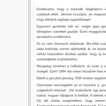
Emlékszem, hogy a második világháború i
családok éltek. Jártunk hozzájuk, és megoszto
hogy elérjünk egyfajta egyenlőséget.
Egyszerű gondolat volt ez, mégis igazi gy
bőségben cseréltek gazdát. Ezért meggyőződ
társadalmi problémára.
És ez nem bizonyult utópiának. Ma több száz
adás kultúrája szerint alakították át, és köz
nehéz helyzetben lévőket azáltal, hogy új m
szükségletek enyhítéséhez.
Rengeteg azonban a nélkülöző, és ezek a vá
ínséget. Ezért 1994 óta sokan közülünk havi 
Ebből a pénzből jelenleg 7000 embert segítün
Számtalan tanúságtétel jut el hozzánk a „poh
szigetekről érkezett: „Kis húsboltunk egy j
tudtuk, hogyan lábaljunk ki belőlük. A tőlet
Kis idő múlva megértettem, hogy nekem i
Szomszédasszonyom súlyos beteg volt. Sokat 