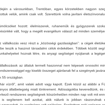
dején a városunkban, Trentóban, egyes körzetekben nagyon sze
ttuk velük, amink csak volt. Szerettünk volna javítani életszínvonal
ümölcsöket hozott: élelmiszerek, ruhaneműk és gyógyszerek szoka
ésünkké vált, hogy a megélt evangélium választ ad minden személye
 vállalkozás vesz részt a „közösségi gazdaságban”: a cégek életüke
ösbe teszik a hasznot társadalmi célok érdekében. Többek között segí
unkahelyeket hoznak létre, és anyagi segítséget nyújtanak a legége
llalkozások az általuk termelt haszonnal nem képesek orvosolni mi
rendszerességgel egy kisebb összeget ajánlanak fel a szegények javára
k 55 országban.
ár vízről”, amit valaki adott vagy kapott. Ezek közül az alábbi a Fü
árványos állatbetegség miatt tönkrement. Adósságokba keveredtünk, és
ek érkező rendszeres segítségnek köszönhetően minden nap volt mit en
s segítenem kell azokat, akik nálunk is jobban rászorulnak e
szenvedett, és segítségre volt szüksége. Segítettem neki egészen ad