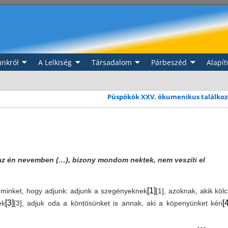
nkról
A Lelkiség
Társadalom
Párbeszéd
Alapít
Püspökök XXV. ökumenikus találko
i az én nevemben (…), bizony mondom nektek, nem veszíti el
[1]
l minket, hogy adjunk: adjunk a szegényeknek
[1]
, azoknak, akik köl
[3]
[
ek
[3]
, adjuk oda a köntösünket is annak, aki a köpenyünket kéri