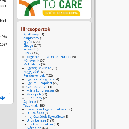
kkal
bich
Hírcsoportok
#pathways
(1)
7:48
Alapítvány
(1)
Egyéb
(229)
tóber
Életige
(247)
Filmeink
(2)
Hírek
(382)
Together For a United Europe
(9)
Könyveink
(36)
Mellékletek
(34)
Egység Lelkisége
(13)
Nagygyűlés
(20)
Rendezvények
(132)
Egyesült Világ Hete
(4)
Együtt Európáért
(22)
Genfest 2012
(14)
Mária kongresszus
(3)
Máriapoli
(23)
zója
→
Run4Unity
(24)
Sajtónak
(19)
Tagoknak
(186)
Fiatalok az Egyesült világért
(6)
Új Családok
(8)
Új Családok Egyesülete
(1)
Új Emberiség
(129)
Pakisztáni akció
(31)
Új Város lap
(66)