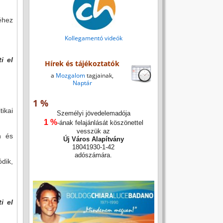
éhez
Kollegamentó videók
i el
Hírek és tájékoztatók
a
Mozgalom
tagjainak,
Naptár
1 %
tikai
Személyi jövedelemadója
1 %
-ának felajánlását köszönettel
vesszük az
n és
Új Város Alapítvány
18041930-1-42
adószámára.
dik,
i el