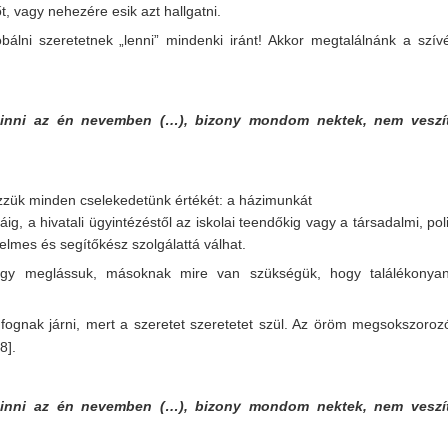
őt, vagy nehezére esik azt hallgatni.
lni szeretetnek „lenni” mindenki iránt! Akkor megtalálnánk a szív
 inni az én nevemben (…), bizony mondom nektek, nem veszít
ezzük minden cselekedetünk értékét: a házimunkát
, a hivatali ügyintézéstől az iskolai teendőkig vagy a társadalmi, poli
yelmes és segítőkész szolgálattá válhat.
ogy meglássuk, másoknak mire van szükségük, hogy találékonya
ognak járni, mert a szeretet szeretetet szül. Az öröm megsokszorozó
[8]
.
 inni az én nevemben (…), bizony mondom nektek, nem veszít