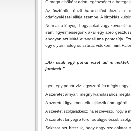
Ő maga elsőként adott: egészséget a betegek
Az ösztönös, önző harácsolást Jézus a na
odafigyeléssel állítja szembe. A birtoklás kul
Nem az a lényeg, hogy sokat vagy keveset tu
iránti figyelmességünk akár egy apró gesztusáb
ahogyan azt Máté evangéliuma pontosítja. Ezt 
egy olyan meleg és száraz vidéken, mint Pales
„Aki csak egy pohár vizet ad is nektek
jutalmát.”
Igen, egy pohár víz: egyszerű és mégis nagy t
A szeretet árnyalt: megnyilvánulásához megta
A szeretet figyelmes: elfelejtkezik önmagáról.
A szeretet szolgálatkész: ha észreveszi, hogy a
A szeretet lényegre törő: odafigyeléssel, szol
Sokszor azt hisszük, hogy nagy szolgálatot