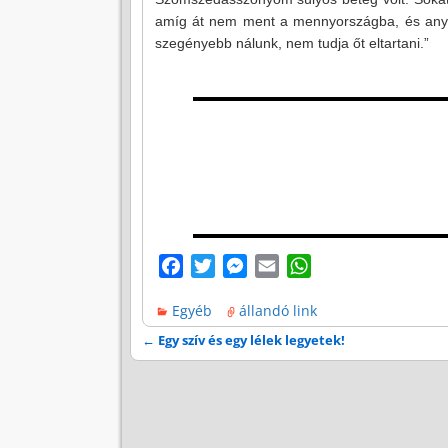
amíg át nem ment a mennyországba, és anyag
szegényebb nálunk, nem tudja őt eltartani.”
F
T
M
E
W
a
w
e
m
h
Egyéb
állandó link
c
i
s
a
a
e
t
s
i
t
←
Egy szív és egy lélek legyetek!
Bejegyzés navigáció
b
t
e
l
s
o
e
n
A
o
r
g
p
k
e
p