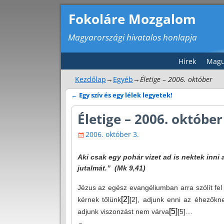
Fokoláre Mozgalom
Magyarországi hivatalos honlapja
Hírek
Magu
Kezdőlap
→
Egyéb
→
Életige – 2006. október
←
Egy szív és egy lélek legyetek!
Bejegyzés navigáció
Életige – 2006. október
2006. október 3.
Aki csak egy pohár vizet ad is nektek inn
jutalmát.” (Mk 9,41)
Jézus az egész evangéliumban arra szólít fe
[2]
kérnek tőlünk
[2]
, adjunk enni az éhezőkn
[5]
adjunk viszonzást nem várva
[5]
…