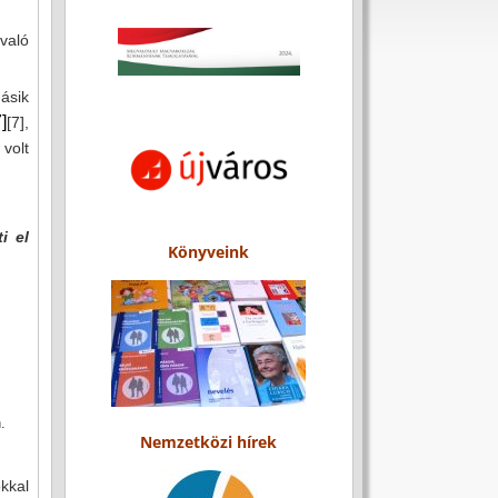
való
ásik
7]
[7]
,
 volt
i el
Könyveink
.
Nemzetközi hírek
kkal