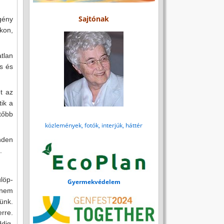
Sajtónak
gény
ukon,
tlan
s és
t az
tik a
tőbb
közlemények, fotók, interjúk, háttér
nden
.
löp-
Gyermekvédelem
 nem
nünk.
rre.
dig,