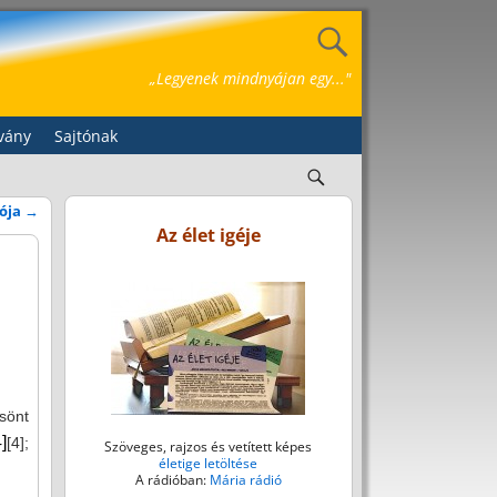
„Legyenek mindnyájan egy..."
vány
Sajtónak
zója
→
Az élet igéje
csönt
4]
[4]
;
Szöveges, rajzos és vetített képes
életige letöltése
A rádióban:
Mária rádió