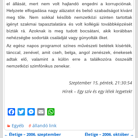
el állását, mert nem volt hajlandó engedni a korrupciónak.
Helyzete elfogadása nagy alázatot és belső szabadságot kívánt
meg tőle. Nem sokkal később nemzetközi szinten tartottak
igényt szakmai tapasztalatára és volt kollégái továbbképzését
bízták rá. Azoknak is meg tudott bocsátani, akik korábban
nehézségbe sodorták családját vagy gúnyolták őket.
Az egész napos programot színes művészeti betétek kísérték,
tánccal, zenével, amit cseh, belga, angol zenészek, énekesek
adtak elő, valamint a külön erre a találkozóra összeállt
nemzetközi szimfónikus zenekar.
Szeptember 15, péntek, 21:30:54
Hírek – Egy szív és egy lélek legyetek!
F
T
M
E
W
a
w
e
m
h
Egyéb
állandó link
c
i
s
a
a
e
t
s
i
t
←
Életige – 2006. szeptember
Életige – 2006. október
→