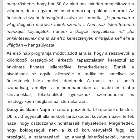
megerősítette, hogy bár 50 év alatt sok minden megváltozott a
világban, de az egykori cél mind a mai napig aktuális maradt. Az
önkéntes hivatás lényegéről szólva ezt mondta: „
Ti pontosan a
világ dolgaiba merülve váltok szentté… Nemcsak Isten teremtő
munkáját folytatjátok, hanem a dolgok megváltását is.” „Az
önkénteseknek ma is az első keresztények mintájára kell élni a
világban
– hangsúlyozta.
Az első nap programja módot adott arra is, hogy a résztvevők a
különböző országokból érkezők tapasztalatain keresztül az
önkéntes hivatás jellemzőivel ismerkedjenek. Ennek a
hivatásnak az egyik jellemzője a radikalitás, amellyel az
önkéntesek Isten mellett döntenek. A másik az a belső
szabadság, amellyel a mindennapokban az újabb és újabb
kihívásokkal, feladatokkal igyekeznek szembenézni és
mindegyikben meglátni az Isten akaratát.
Daisy és Samir Najm
a háború pusztította Libanonból érkeztek.
Ők rövid egyesült államokbeli tartózkodást követően azért tértek
haza, hogy osztozzanak honfitársaik helyzetében. Megértették,
hogy boldogságuk nem a külső körülményektől függ, az
országtól, a származástól, az anyagi lehetőségektől, hanem