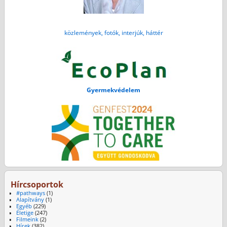
közlemények, fotók, interjúk, háttér
Gyermekvédelem
Hírcsoportok
#pathways
(1)
Alapítvány
(1)
Egyéb
(229)
Életige
(247)
Filmeink
(2)
Hírek
(382)