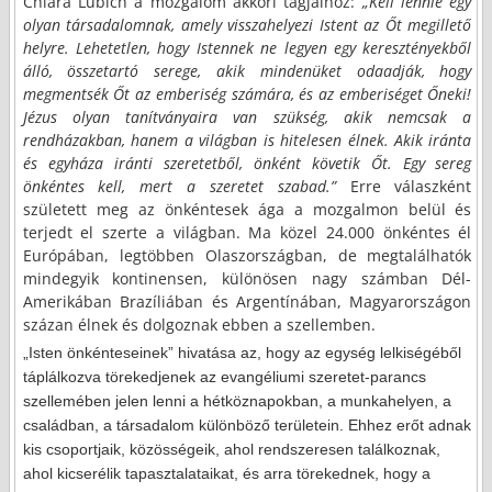
Chiara Lubich a mozgalom akkori tagjaihoz:
„Kell lennie egy
olyan társadalomnak, amely visszahelyezi Istent az Őt megillető
helyre. Lehetetlen, hogy Istennek ne legyen egy keresztényekből
álló, összetartó serege, akik mindenüket odaadják, hogy
megmentsék Őt az emberiség számára, és az emberiséget Őneki!
Jézus olyan tanítványaira van szükség, akik nemcsak a
rendházakban, hanem a világban is hitelesen élnek. Akik iránta
és egyháza iránti szeretetből, önként követik Őt. Egy sereg
önkéntes kell, mert a szeretet szabad.”
Erre válaszként
született meg az önkéntesek ága a mozgalmon belül és
terjedt el szerte a világban. Ma közel 24.000 önkéntes él
Európában, legtöbben Olaszországban, de megtalálhatók
mindegyik kontinensen, különösen nagy számban Dél-
Amerikában Brazíliában és Argentínában, Magyarországon
százan élnek és dolgoznak ebben a szellemben.
„Isten önkénteseinek” hivatása az, hogy az egység lelkiségéből
táplálkozva törekedjenek az evangéliumi szeretet-parancs
szellemében jelen lenni a hétköznapokban, a munkahelyen, a
családban, a társadalom különböző területein. Ehhez erőt adnak
kis csoportjaik, közösségeik, ahol rendszeresen találkoznak,
ahol kicserélik tapasztalataikat, és arra törekednek, hogy a