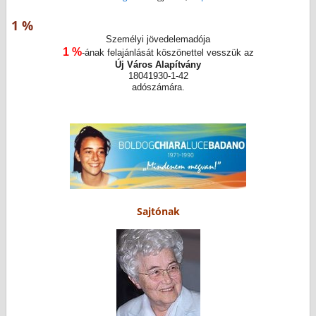
1 %
Személyi jövedelemadója
1 %
-ának felajánlását köszönettel vesszük az
Új Város Alapítvány
18041930-1-42
adószámára.
Sajtónak