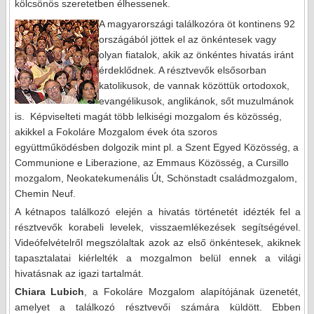
kölcsönös szeretetben élhessenek.
A magyarországi találkozóra öt kontinens 92
országából jöttek el az önkéntesek vagy
olyan fiatalok, akik az önkéntes hivatás iránt
érdeklődnek. A résztvevők elsősorban
katolikusok, de vannak közöttük ortodoxok,
evangélikusok, anglikánok, sőt muzulmánok
is.
Képviselteti magát több lelkiségi mozgalom és közösség,
akikkel a Fokoláre Mozgalom évek óta szoros
együttműködésben dolgozik mint pl. a Szent Egyed Közösség, a
Communione e Liberazione, az Emmaus Közösség, a Cursillo
mozgalom, Neokatekumenális Út, Schönstadt családmozgalom,
Chemin Neuf.
A kétnapos találkozó elején a hivatás történetét idézték fel a
résztvevők korabeli levelek, visszaemlékezések segítségével.
Videófelvételről megszólaltak azok az első önkéntesek, akiknek
tapasztalatai kiérlelték a mozgalmon belül ennek a világi
hivatásnak az igazi tartalmát.
Chiara Lubich
, a Fokoláre Mozgalom alapítójának üzenetét,
amelyet a találkozó résztvevői számára küldött. Ebben