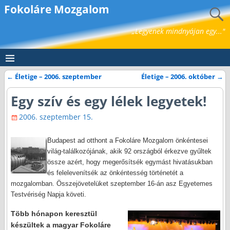
Fokoláre Mozgalom
„Legyenek mindnyájan egy..."
←
Életige – 2006. szeptember
Életige – 2006. október
→
Bejegyzés navigáció
Egy szív és egy lélek legyetek!
2006. szeptember 15.
Budapest ad otthont a Fokoláre Mozgalom önkéntesei
világ-találkozójának, akik 92 országból érkezve gyűltek
össze azért, hogy megerősítsék egymást hivatásukban
és felelevenítsék az önkéntesség történetét a
mozgalomban. Összejövetelüket szeptember 16-án asz Egyetemes
Testvériség Napja követi.
Több hónapon keresztül
készültek a magyar Fokoláre