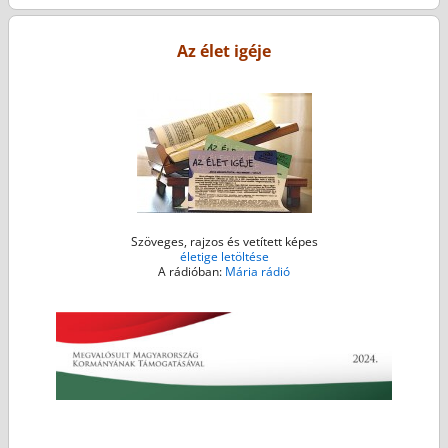
Bejegyzés navigáció
b
t
e
l
s
o
e
n
A
Az élet igéje
o
r
g
p
k
e
p
r
Szöveges, rajzos és vetített képes
életige letöltése
A rádióban:
Mária rádió