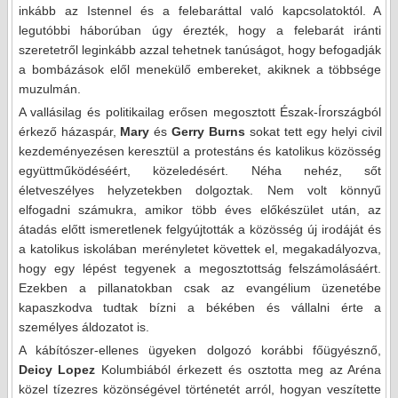
inkább az Istennel és a felebaráttal való kapcsolatoktól. A
legutóbbi háborúban úgy érezték, hogy a felebarát iránti
szeretetről leginkább azzal tehetnek tanúságot, hogy befogadják
a bombázások elől menekülő embereket, akiknek a többsége
muzulmán.
A vallásilag és politikailag erősen megosztott Észak-Írországból
érkező házaspár,
Mary
és
Gerry Burns
sokat tett egy helyi civil
kezdeményezésen keresztül a protestáns és katolikus közösség
együttműködéséért, közeledésért. Néha nehéz, sőt
életveszélyes helyzetekben dolgoztak. Nem volt könnyű
elfogadni számukra, amikor több éves előkészület után, az
átadás előtt ismeretlenek felgyújtották a közösség új irodáját és
a katolikus iskolában merényletet követtek el, megakadályozva,
hogy egy lépést tegyenek a megosztottság felszámolásáért.
Ezekben a pillanatokban csak az evangélium üzenetébe
kapaszkodva tudtak bízni a békében és vállalni érte a
személyes áldozatot is.
A kábítószer-ellenes ügyeken dolgozó korábbi főügyésznő,
Deicy Lopez
Kolumbiából érkezett és osztotta meg az Aréna
közel tízezres közönségével történetét arról, hogyan veszítette