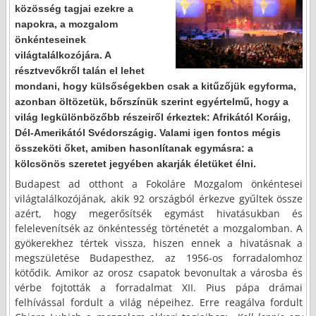
közösség tagjai ezekre a
napokra, a mozgalom
önkénteseinek
világtalálkozójára. A
résztvevőkről talán el lehet
mondani, hogy külsőségekben csak a kitűzőjük egyforma,
azonban öltözetük, bőrszínük szerint egyértelmű, hogy a
világ legkülönbözőbb részeiről érkeztek: Afrikától Koráig,
Dél-Amerikától Svédországig. Valami igen fontos mégis
összeköti őket, amiben hasonlítanak egymásra: a
kölcsönös szeretet jegyében akarják életüket élni.
Budapest ad otthont a Fokoláre Mozgalom önkéntesei
világtalálkozójának, akik 92 országból érkezve gyűltek össze
azért, hogy megerősítsék egymást hivatásukban és
felelevenítsék az önkéntesség történetét a mozgalomban. A
gyökerekhez tértek vissza, hiszen ennek a hivatásnak a
megszületése Budapesthez, az 1956-os forradalomhoz
kötődik. Amikor az orosz csapatok bevonultak a városba és
vérbe fojtották a forradalmat XII. Pius pápa drámai
felhívással fordult a világ népeihez. Erre reagálva fordult