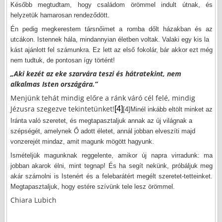
Később megtudtam, hogy családom örömmel indult útnak, és
helyzetük hamarosan rendeződött.
Én pedig megkerestem társnőimet a romba dőlt házakban és az
utcákon. Istennek hála, mindannyian életben voltak. Valaki egy kis la
kást ajánlott fel számunkra. Ez lett az első fokolár, bár akkor ezt még
nem tudtuk, de pontosan így történt!
„Aki kezét az eke szarvára teszi és hátratekint, nem
alkalmas Isten országára.”
Menjünk tehát mindig előre a ránk váró cél felé, mindig
Jézusra szegezve tekintetünket!
[4]
[4]
Minél inkább eltölt minket az
Iránta való szeretet, és megtapasztaljuk annak az új világnak a
szépségét, amelynek Ő adott életet, annál jobban elveszíti majd
vonzerejét mindaz, amit magunk mögött hagyunk.
Ismételjük magunknak reggelente, amikor új napra virradunk: ma
jobban akarok élni, mint tegnap! És ha segít nekünk, próbáljuk meg
akár számolni is Istenért és a felebarátért megélt szeretet-tetteinket.
Megtapasztaljuk, hogy estére szívünk tele lesz örömmel.
Chiara Lubich