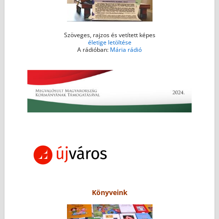
Szöveges, rajzos és vetített képes
életige letöltése
A rádióban:
Mária rádió
Könyveink