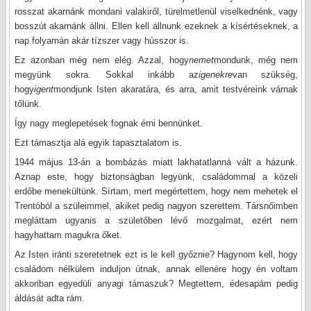
rosszat akarnánk mondani valakiről, türelmetlenül viselkednénk, vagy
bosszút akarnánk állni. Ellen kell állnunk ezeknek a kísértéseknek, a
nap folyamán akár tízszer vagy hússzor is.
Ez azonban még nem elég. Azzal, hogy
nemet
mondunk, még nem
megyünk sokra. Sokkal inkább az
igenekre
van szükség,
hogy
igent
mondjunk Isten akaratára, és arra, amit testvéreink várnak
tőlünk.
Így nagy meglepetések fognak érni bennünket.
Ezt támasztja alá egyik tapasztalatom is.
1944 május 13-án a bombázás miatt lakhatatlanná vált a házunk.
Aznap este, hogy biztonságban legyünk, családommal a közeli
erdőbe menekültünk. Sírtam, mert megértettem, hogy nem mehetek el
Trentóból a szüleimmel, akiket pedig nagyon szerettem. Társnőimben
megláttam ugyanis a születőben lévő mozgalmat, ezért nem
hagyhattam magukra őket.
Az Isten iránti szeretetnek ezt is le kell győznie? Hagynom kell, hogy
családom nélkülem induljon útnak, annak ellenére hogy én voltam
akkoriban egyedüli anyagi támaszuk? Megtettem, édesapám pedig
áldását adta rám.