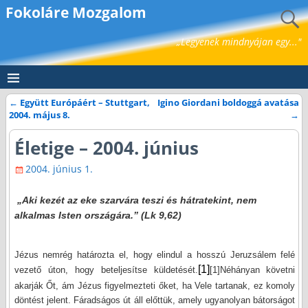
Fokoláre Mozgalom
„Legyenek mindnyájan egy..."
←
Együtt Európáért – Stuttgart,
Igino Giordani boldoggá avatása
Bejegyzés navigáció
2004. május 8.
→
Életige – 2004. június
2004. június 1.
„Aki kezét az eke szarvára teszi és hátratekint, nem
alkalmas Isten országára.” (Lk 9,62)
Jézus nemrég határozta el, hogy elindul a hosszú Jeruzsálem felé
[1]
vezető úton, hogy beteljesítse küldetését.
[1]
Néhányan követni
akarják Őt, ám Jézus figyelmezteti őket, ha Vele tartanak, ez komoly
döntést jelent. Fáradságos út áll előttük, amely ugyanolyan bátorságot