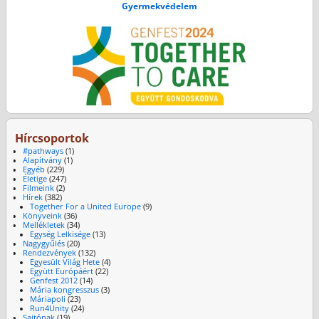
Gyermekvédelem
Hírcsoportok
#pathways
(1)
Alapítvány
(1)
Egyéb
(229)
Életige
(247)
Filmeink
(2)
Hírek
(382)
Together For a United Europe
(9)
Könyveink
(36)
Mellékletek
(34)
Egység Lelkisége
(13)
Nagygyűlés
(20)
Rendezvények
(132)
Egyesült Világ Hete
(4)
Együtt Európáért
(22)
Genfest 2012
(14)
Mária kongresszus
(3)
Máriapoli
(23)
Run4Unity
(24)
Sajtónak
(19)