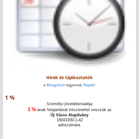
Hírek és tájékoztatók
a
Mozgalom
tagjainak,
Naptár
1 %
Személyi jövedelemadója
1 %
-ának felajánlását köszönettel vesszük az
Új Város Alapítvány
18041930-1-42
adószámára.