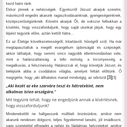
kezd hatni ránk.
Ekkor jönnek a nehézségek. Egyrészről Jézust akarjuk szeretni,
másrészről engedni akarunk ragaszkodásainknak, gyengeségeinknek,
középszerűségünknek. Követni akarjuk Őt, de sokszor felbukkan a
kísértés, hogy visszaforduljunk, hogy saját utunkat járjuk, hogy egy
lépést tegyünk előre, aztán kettőt hátra…
Ez az Életige következetességről, kitartásról, hűségről szól. Ha már
megtapasztaltuk a megélt evangélium újdonságát és szépségét,
akkor láthatjuk, hogy semmi sincs nagyobb ellentmondásban vele,
mint a határozatlanság, a lelki restség, a kicsinyesség, a
megalkuvás, a felszínesség. Határozzuk el, hogy követjük Jézust, és
belépünk abba a csodálatos világba, amelyet feltárt előttünk. Ő
[3]
megígérte, hogy „aki állhatatos marad mindvégig, az üdvözül.
[3]
„Aki kezét az eke szarvára teszi és hátratekint, nem
alkalmas Isten országára.”
Mit tegyünk tehát, hogy ne engedjünk annak a kísértésnek,
hogy visszaforduljunk?
Mindenekelőtt ne hallgassunk múltbeli önzésünkre, amikor nem
akarunk rendesen dolgozni, teljes figyelemmel tanulni, jól imádkozni,
vagy szeretettel elfogadni a nehéz és fájdalmas helyzeteket; amikor