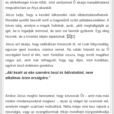
és eltökéltséget kíván tőlük, mint amilyennel Ő akarja maradéktalanul
megvalósítani az Atya akaratát.
Jézus tudja, hogy a kezdeti lelkesedés után elbátortalanodhatunk.
Röviddel azelőtt beszélt erről a magvetőről szóló példabeszédében. A
köves talaj, amelyre a magok hullottak, azok, „akik meghallgatják az
igét, be is fogadják örömmel, de nem ver bennük gyökeret. Egy ideig
[2]
hisznek, de a kísértés idején elpártolnak.”
[2]
Jézus azt akarja, hogy radikálisan kövessük őt, ne csak félig-meddig,
egyszer igent mondva, máskor nemet. Ha valaki Istenért és az Ő
országáért kezd el élni, nem fordulhat vissza, hogy ismét magához
vegye azt, amit már otthagyott; hogy úgy éljen, mint korábban,
egykori önző érdekeire gondolva.
„Aki kezét az eke szarvára teszi és hátratekint, nem
alkalmas Isten országára.”
Amikor Jézus meghív bennünket, hogy kövessük Őt – amit más-más
módon mindannyiunkkal megtesz -, olyan új világot tár szemünk elé,
amelyért megéri szakítani múltunkkal. Néha mégis úrrá lesz rajtunk a
nosztalgia, vagy az evangéliuminak ritkán mondható közgondolkodás