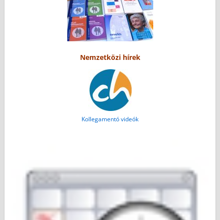
Nemzetközi hírek
Kollegamentó videók