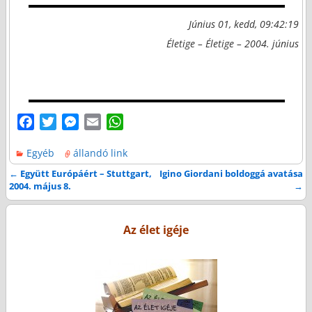
Június 01, kedd, 09:42:19
Életige – Életige – 2004. június
F
T
M
E
W
a
w
e
m
h
Egyéb
állandó link
c
i
s
a
a
e
t
s
i
t
←
Együtt Európáért – Stuttgart,
Igino Giordani boldoggá avatása
Bejegyzés navigáció
2004. május 8.
→
b
t
e
l
s
o
e
n
A
o
r
g
p
Az élet igéje
k
e
p
r