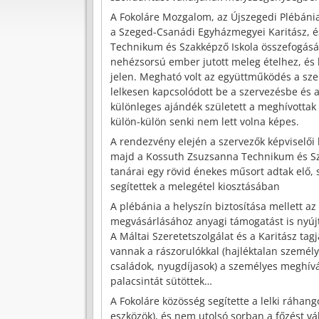
A Fokoláre Mozgalom, az Újszegedi Plébánia,
a Szeged-Csanádi Egyházmegyei Karitász, 
Technikum és Szakképző Iskola összefogásá
nehézsorsú ember jutott meleg ételhez, és k
jelen. Megható volt az együttműködés a sze
lelkesen kapcsolódott be a szervezésbe és a
különleges ajándék született a meghívotta
külön-külön senki nem lett volna képes.
A rendezvény elején a szervezők képviselői 
majd a Kossuth Zsuzsanna Technikum és Sza
tanárai egy rövid énekes műsort adtak elő, s
segítettek a melegétel kiosztásában
A plébánia a helyszín biztosítása mellett a
megvásárlásához anyagi támogatást is nyújt
A Máltai Szeretetszolgálat és a Karitász tag
vannak a rászorulókkal (hajléktalan szemé
családok, nyugdíjasok) a személyes meghívás
palacsintát sütöttek…
A Fokoláre közösség segítette a lelki ráhango
eszközök), és nem utolsó sorban a főzést vál