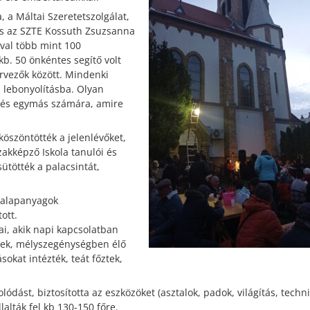
 a Máltai Szeretetszolgálat,
és az SZTE Kossuth Zsuzsanna
val több mint 100
b. 50 önkéntes segítő volt
rvezők között. Mindenki
 lebonyolításba. Olyan
k és egymás számára, amire
köszöntötték a jelenlévőket,
kképző Iskola tanulói és
ütötték a palacsintát,
z alapanyagok
ott.
jai, akik napi kapcsolatban
lyek, mélyszegénységben élő
okat intézték, teát főztek,
lódást, biztosította az eszközöket (asztalok, padok, világítás, techni
lalták fel kb 130-150 főre.