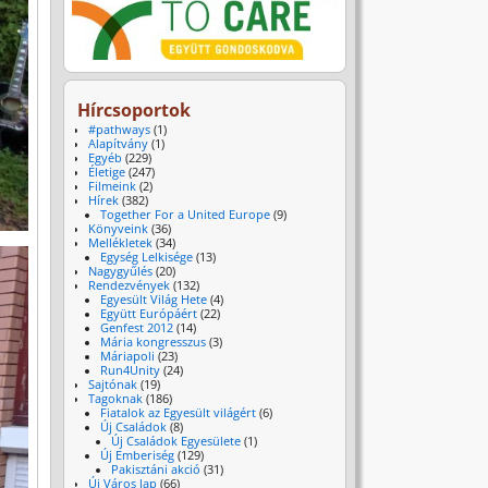
Hírcsoportok
#pathways
(1)
Alapítvány
(1)
Egyéb
(229)
Életige
(247)
Filmeink
(2)
Hírek
(382)
Together For a United Europe
(9)
Könyveink
(36)
Mellékletek
(34)
Egység Lelkisége
(13)
Nagygyűlés
(20)
Rendezvények
(132)
Egyesült Világ Hete
(4)
Együtt Európáért
(22)
Genfest 2012
(14)
Mária kongresszus
(3)
Máriapoli
(23)
Run4Unity
(24)
Sajtónak
(19)
Tagoknak
(186)
Fiatalok az Egyesült világért
(6)
Új Családok
(8)
Új Családok Egyesülete
(1)
Új Emberiség
(129)
Pakisztáni akció
(31)
Új Város lap
(66)