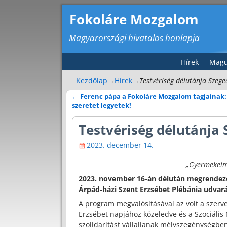
Fokoláre Mozgalom
Magyarországi hivatalos honlapja
Hírek
Magu
Kezdőlap
→
Hírek
→
Testvériség délutánja Szeg
←
Ferenc pápa a Fokoláre Mozgalom tagjainak:
Bejegyzés navigáció
szeretet legyetek!
Testvériség délutánja
2023. december 14.
„Gyermekeim, 
2023. november 16-án délután megrendezé
Árpád-házi Szent Erzsébet Plébánia udvará
A program megvalósításával az volt a szerve
Erzsébet napjához közeledve és a Szociáli
szolidaritást vállaljanak mélyszegénységben