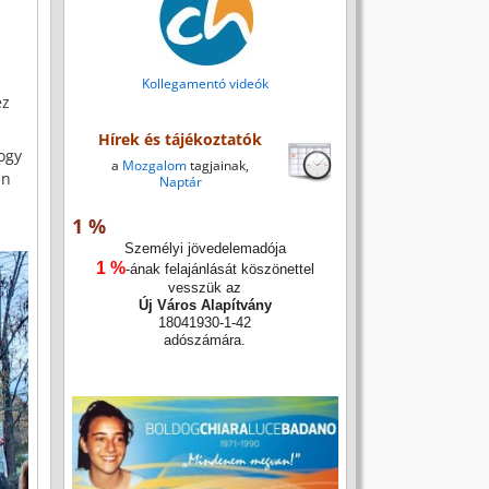
Kollegamentó videók
éz
Hírek és tájékoztatók
ogy
a
Mozgalom
tagjainak,
en
Naptár
1 %
Személyi jövedelemadója
1 %
-ának felajánlását köszönettel
vesszük az
Új Város Alapítvány
18041930-1-42
adószámára.