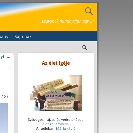
„Legyenek mindnyájan egy..."
vány
Sajtónak
nyt!
→
Az élet igéje
3,18)
Szöveges, rajzos és vetített képes
életige letöltése
A rádióban:
Mária rádió