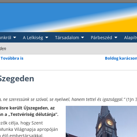
nkról
A Lelkiség
Társadalom
Párbeszéd
Alapít
eden
 Továbbra is
Boldog karácso
 Szegeden
ne szeressünk se szóval, se nyelvvel, hanem tettel és igazsággal.”
(1Jn 
sre került Újszegeden, az
n a „Testvériség délutánja”.
zők célja, hogy Szent
s Munka Világnapja apropóján
 élő embertársaikkal.