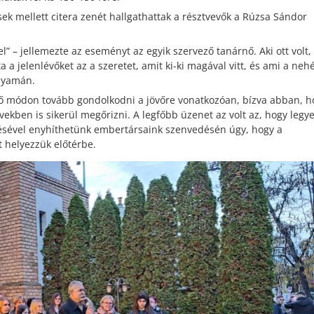
ek mellett citera zenét hallgathattak a résztvevők a Rúzsa Sándor
” – jellemezte az eseményt az egyik szervező tanárnő. Aki ott volt,
 a jelenlévőket az a szeretet, amit ki-ki magával vitt, és ami a neh
olyamán.
 módon tovább gondolkodni a jövőre vonatkozóan, bízva abban, h
években is sikerül megőrizni. A legfőbb üzenet az volt az, hogy legy
títésével enyhíthetünk embertársaink szenvedésén úgy, hogy a
t helyezzük előtérbe.