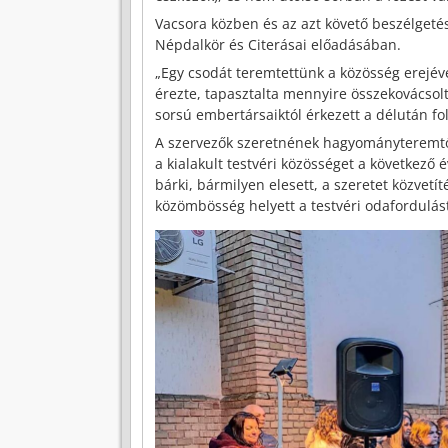
Vacsora közben és az azt követő beszélgetés
Népdalkör és Citerásai előadásában.
„Egy csodát teremtettünk a közösség erejével
érezte, tapasztalta mennyire összekovácsolta
sorsú embertársaiktól érkezett a délután f
A szervezők szeretnének hagyományteremtő
a kialakult testvéri közösséget a következő 
bárki, bármilyen elesett, a szeretet közve
közömbösség helyett a testvéri odafordulás