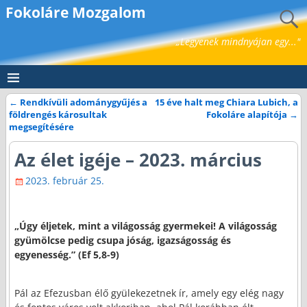
Fokoláre Mozgalom
„Legyenek mindnyájan egy..."
←
Rendkívüli adománygyűjés a
15 éve halt meg Chiara Lubich, a
Bejegyzés navigáció
földrengés károsultak
Fokoláre alapítója
→
megsegítésére
Az élet igéje – 2023. március
2023. február 25.
„Úgy éljetek, mint a világosság gyermekei! A világosság
gyümölcse pedig csupa jóság, igazságosság és
egyenesség.” (Ef 5,8-9)
Pál az Efezusban élő gyülekezetnek ír, amely egy elég nagy