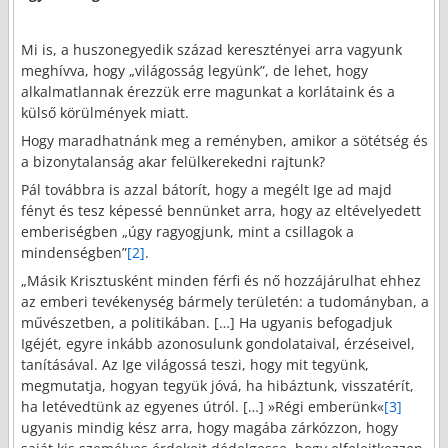
Mi is, a huszonegyedik század keresztényei arra vagyunk
meghívva, hogy „világosság legyünk”, de lehet, hogy
alkalmatlannak érezzük erre magunkat a korlátaink és a
külső körülmények miatt.
Hogy maradhatnánk meg a reményben, amikor a sötétség és
a bizonytalanság akar felülkerekedni rajtunk?
Pál továbbra is azzal bátorít, hogy a megélt Ige ad majd
fényt és tesz képessé bennünket arra, hogy az eltévelyedett
emberiségben „úgy ragyogjunk, mint a csillagok a
mindenségben”
[2]
.
„Másik Krisztusként minden férfi és nő hozzájárulhat ehhez
az emberi tevékenység bármely területén: a tudományban, a
művészetben, a politikában. […] Ha ugyanis befogadjuk
Igéjét, egyre inkább azonosulunk gondolataival, érzéseivel,
tanításával. Az Ige világossá teszi, hogy mit tegyünk,
megmutatja, hogyan tegyük jóvá, ha hibáztunk, visszatérít,
ha letévedtünk az egyenes útról. […] »Régi emberünk«
[3]
ugyanis mindig kész arra, hogy magába zárkózzon, hogy