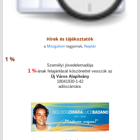
Hírek és tájékoztatók
a
Mozgalom
tagjainak,
Naptár
1 %
Személyi jövedelemadója
1 %
-ának felajánlását köszönettel vesszük az
Új Város Alapítvány
18041930-1-42
adószámára.