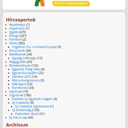
Hírcsoportok
#pathways
(1)
Alapítvány
(1)
Egyéb
(229)
Életige
(247)
Filmeink
(2)
Hírek
(382)
Together For a United Europe
(9)
Könyveink
(36)
Mellékletek
(34)
Egység Lelkisége
(13)
Nagygyűlés
(20)
Rendezvények
(132)
Egyesült Világ Hete
(4)
Együtt Európáért
(22)
Genfest 2012
(14)
Mária kongresszus
(3)
Máriapoli
(23)
Run4Unity
(24)
Sajtónak
(19)
Tagoknak
(186)
Fiatalok az Egyesült világért
(6)
Új Családok
(8)
Új Családok Egyesülete
(1)
Új Emberiség
(129)
Pakisztáni akció
(31)
Új Város lap
(66)
Archívum