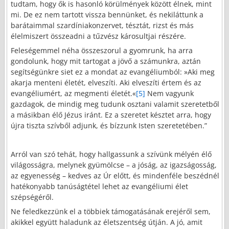
tudtam, hogy ők is hasonló körülmények között élnek, mint
mi. De ez nem tartott vissza bennünket, és nekiláttunk a
barátaimmal szardíniakonzervet, tésztát, rizst és más
élelmiszert összeadni a tűzvész károsultjai részére.
Feleségemmel néha összeszorul a gyomrunk, ha arra
gondolunk, hogy mit tartogat a jövő a számunkra, aztán
segítségünkre siet ez a mondat az evangéliumból: »Aki meg
akarja menteni életét, elveszíti. Aki elveszíti értem és az
evangéliumért, az megmenti életét.«
[5]
Nem vagyunk
gazdagok, de mindig meg tudunk osztani valamit szeretetből
a másikban élő Jézus iránt. Ez a szeretet késztet arra, hogy
újra tiszta szívből adjunk, és bízzunk Isten szeretetében.”
Arról van szó tehát, hogy hallgassunk a szívünk mélyén élő
világosságra, melynek gyümölcse – a jóság, az igazságosság,
az egyenesség – kedves az Úr előtt, és mindenféle beszédnél
hatékonyabb tanúságtétel lehet az evangéliumi élet
szépségéről.
Ne feledkezzünk el a többiek támogatásának erejéről sem,
akikkel együtt haladunk az életszentség útján. A jó, amit