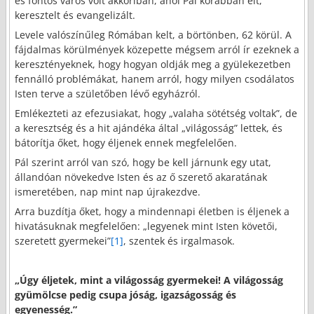
és fontos város volt akkoriban, ahol Pál korábban élt,
keresztelt és evangelizált.
Levele valószínűleg Rómában kelt, a börtönben, 62 körül. A
fájdalmas körülmények közepette mégsem arról ír ezeknek a
keresztényeknek, hogy hogyan oldják meg a gyülekezetben
fennálló problémákat, hanem arról, hogy milyen csodálatos
Isten terve a születőben lévő egyházról.
Emlékezteti az efezusiakat, hogy „valaha sötétség voltak”, de
a keresztség és a hit ajándéka által „világosság” lettek, és
bátorítja őket, hogy éljenek ennek megfelelően.
Pál szerint arról van szó, hogy be kell járnunk egy utat,
állandóan növekedve Isten és az ő szerető akaratának
ismeretében, nap mint nap újrakezdve.
Arra buzdítja őket, hogy a mindennapi életben is éljenek a
hivatásuknak megfelelően: „legyenek mint Isten követői,
szeretett gyermekei”
[1]
, szentek és irgalmasok.
„Úgy éljetek, mint a világosság gyermekei! A világosság
gyümölcse pedig csupa jóság, igazságosság és
egyenesség.”