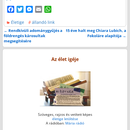
F
T
M
E
W
a
w
e
m
h
Életige
állandó link
c
i
s
a
a
e
t
s
i
t
←
Rendkívüli adománygyűjés a
15 éve halt meg Chiara Lubich, a
Bejegyzés navigáció
földrengés károsultak
Fokoláre alapítója
→
b
t
e
l
s
megsegítésére
o
e
n
A
o
r
g
p
k
e
p
Az élet igéje
r
Szöveges, rajzos és vetített képes
életige letöltése
A rádióban:
Mária rádió