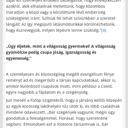
saját kis személyes érdekeit dédelgesse, hogy elfelejtkezzen
azokról, akik elhaladnak mellettünk, hogy közömbös
maradjon a közjó vagy a körülöttünk lévő emberiség
szükségletei iránt. Szítsuk fel tehát szívünkben a szeretet
lángját! Az így megújuló látásmódunkkal körülnézhetünk,
hogy észrevegyük, milyen lépésre lenne szükség.”
[4]
„Úgy éljetek, mint a világosság gyermekei! A világosság
gyümölcse pedig csupa jóság, igazságosság és
egyenesség.”
A személyesen és közösségileg megélt evangélium fénye
reményt ad és megerősíti a társas kapcsolatokat, akkor is,
amikor különböző csapások miatt, mint például a Covid,
egyre nagyobb a fájdalom és a szegénység.
Jun meséli a Fülöp-szigetekről, hogy a járvány kellős közepén
az egyik közösség lakóhelyén tűz ütött ki, és több családnak
mindene odaveszett. „Bár szegények vagyunk, mégis úgy
gondoltuk a feleségemmel, Florával, hogy szeretnénk
segíteni. Elmondtam ezt a motoros társaimnak is, bár