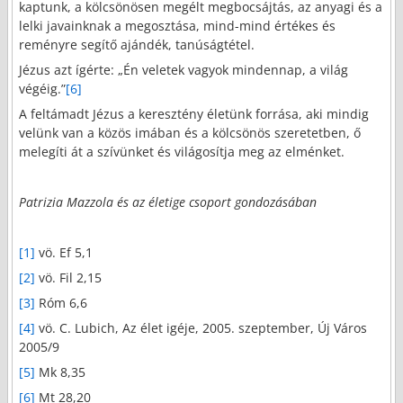
kaptunk, a kölcsönösen megélt megbocsájtás, az anyagi és a
lelki javainknak a megosztása, mind-mind értékes és
reményre segítő ajándék, tanúságtétel.
Jézus azt ígérte: „Én veletek vagyok mindennap, a világ
végéig.”
[6]
A feltámadt Jézus a keresztény életünk forrása, aki mindig
velünk van a közös imában és a kölcsönös szeretetben, ő
melegíti át a szívünket és világosítja meg az elménket.
Patrizia Mazzola és az életige csoport gondozásában
[1]
vö. Ef 5,1
[2]
vö. Fil 2,15
[3]
Róm 6,6
[4]
vö. C. Lubich, Az élet igéje, 2005. szeptember, Új Város
2005/9
[5]
Mk 8,35
[6]
Mt 28,20