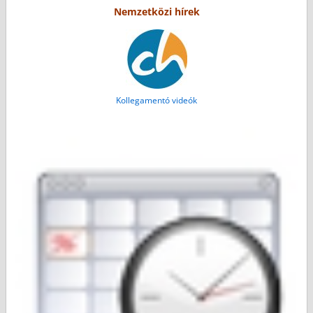
Nemzetközi hírek
Kollegamentó videók