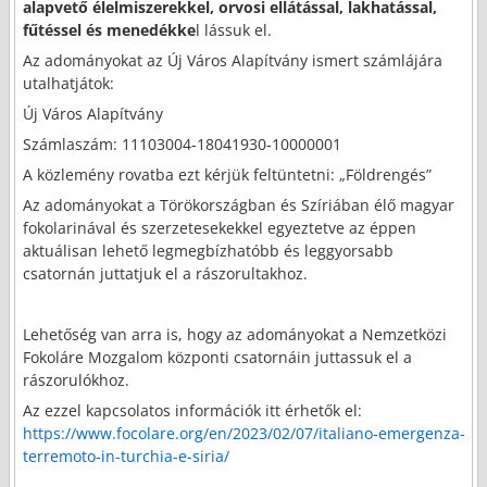
alapvető élelmiszerekkel, orvosi ellátással, lakhatással,
fűtéssel és menedékke
l lássuk el.
Az adományokat az Új Város Alapítvány ismert számlájára
utalhatjátok:
Új Város Alapítvány
Számlaszám: 11103004-18041930-10000001
A közlemény rovatba ezt kérjük feltüntetni: „Földrengés”
Az adományokat a Törökországban és Szíriában élő magyar
fokolarinával és szerzetesekekkel egyeztetve az éppen
aktuálisan lehető legmegbízhatóbb és leggyorsabb
csatornán juttatjuk el a rászorultakhoz.
Lehetőség van arra is, hogy az adományokat a Nemzetközi
Fokoláre Mozgalom központi csatornáin juttassuk el a
rászorulókhoz.
Az ezzel kapcsolatos információk itt érhetők el:
https://www.focolare.org/en/2023/02/07/italiano-emergenza-
terremoto-in-turchia-e-siria/