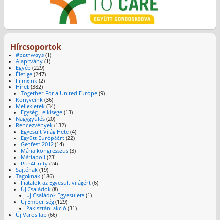
Hírcsoportok
#pathways
(1)
Alapítvány
(1)
Egyéb
(229)
Életige
(247)
Filmeink
(2)
Hírek
(382)
Together For a United Europe
(9)
Könyveink
(36)
Mellékletek
(34)
Egység Lelkisége
(13)
Nagygyűlés
(20)
Rendezvények
(132)
Egyesült Világ Hete
(4)
Együtt Európáért
(22)
Genfest 2012
(14)
Mária kongresszus
(3)
Máriapoli
(23)
Run4Unity
(24)
Sajtónak
(19)
Tagoknak
(186)
Fiatalok az Egyesült világért
(6)
Új Családok
(8)
Új Családok Egyesülete
(1)
Új Emberiség
(129)
Pakisztáni akció
(31)
Új Város lap
(66)