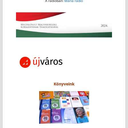
A rádióban:
Mária rádió
Könyveink