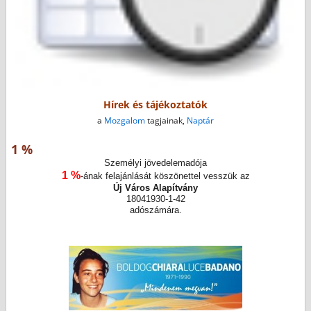
Hírek és tájékoztatók
a
Mozgalom
tagjainak,
Naptár
1 %
Személyi jövedelemadója
1 %
-ának felajánlását köszönettel vesszük az
Új Város Alapítvány
18041930-1-42
adószámára.