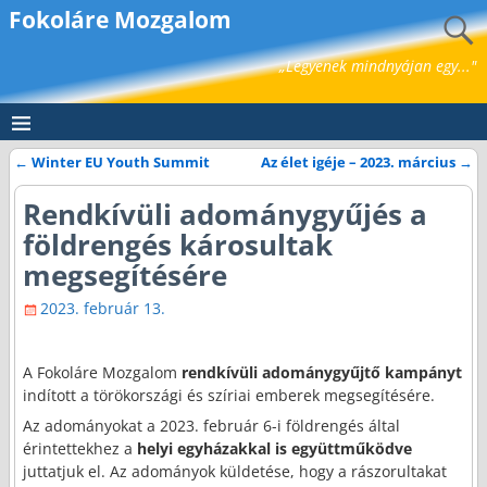
Fokoláre Mozgalom
„Legyenek mindnyájan egy..."
←
Winter EU Youth Summit
Az élet igéje – 2023. március
→
Bejegyzés navigáció
Rendkívüli adománygyűjés a
földrengés károsultak
megsegítésére
2023. február 13.
A Fokoláre Mozgalom
rendkívüli adománygyűjtő kampányt
indított a törökországi és szíriai emberek megsegítésére.
Az adományokat a 2023. február 6-i földrengés által
érintettekhez a
helyi egyházakkal is együttműködve
juttatjuk el. Az adományok küldetése, hogy a rászorultakat