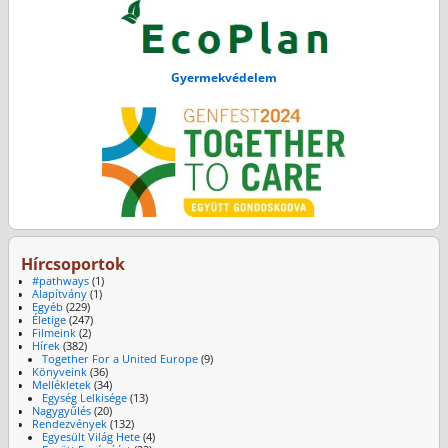
Gyermekvédelem
Hírcsoportok
#pathways
(1)
Alapítvány
(1)
Egyéb
(229)
Életige
(247)
Filmeink
(2)
Hírek
(382)
Together For a United Europe
(9)
Könyveink
(36)
Mellékletek
(34)
Egység Lelkisége
(13)
Nagygyűlés
(20)
Rendezvények
(132)
Egyesült Világ Hete
(4)