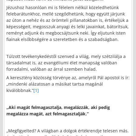
Jézushoz hasonlóan mi is félelem nélkül közeledhetünk
felebarátunkhoz, mellé szegődhetünk, hogy együtt járjunk
az úton a nehéz és az örömteli pillanatokban is, értékeljük a
képességeit, megosszuk anyagi és lelki javainkat, bátorítsuk,
reményt adjunk és megbocsájtsunk neki. Így eljutunk Isten
fiainak elsőbbségére a szeretetben és a szabadságban.
Túlzott tevékenykedéstől szenved a világ, mely szétzilálja a
társadalmat is, az evangéliumi élet manapság valóban
forradalmi, valóban az árral szemben halad.
A keresztény közösség törvénye az, amelyről Pál apostol is ír:
„mindenki alázatosan a másikat tartsa magánál
kiválóbbnak.”
[1]
„Aki magát felmagasztalja, megalázzák, aki pedig
megalázza magát, azt felmagasztalják.”
„Megfigyelted? A világban a dolgok értékrendje telesen más.