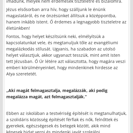
imádunk, melyek nem érdemesek tiszteletre és bizalomra.
Jézus elsősorban arra hív, hogy szálljunk le énünk
magaslatáról, és ne önzésünket állítsuk a középpontba,
hanem inkább Istent. Ő érdemes a legnagyobb tiszteletre az
életünkben!
Fontos, hogy helyet készítsünk neki, elmélyítsük a
kapcsolatunkat vele, és megtanuljuk tőle az evangéliumi
megalázkodás stílusát. Ugyanis, ha szabadon az utolsó
helyet választjuk, akkor ugyanazt tesszük, mint amit Isten
tett Jézusban. Ő Úr létére azt választotta, hogy magára veszi
emberi körülményeinket, hogy mindenkinek hirdesse az
Atya szeretetét.
„Aki magát felmagasztalja, megalázzák, aki pedig
megalázza magát, azt felmagasztalják.”
Ebben az iskolában a testvériség építését is megtanulhatjuk,
a szolidáris közösség építését férfiak és nők, felnőttek és
gyerekek, egészségesek és betegek között, akik mind
képesek hidat verni és mindenki javát szolgálni.