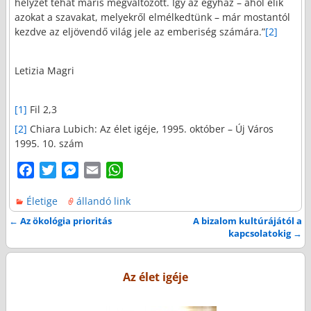
helyzet tehát máris megváltozott. Így az egyház – ahol élik
azokat a szavakat, melyekről elmélkedtünk – már mostantól
kezdve az eljövendő világ jele az emberiség számára.”
[2]
Letizia Magri
[1]
Fil 2,3
[2]
Chiara Lubich: Az élet igéje, 1995. október – Új Város
1995. 10. szám
F
T
M
E
W
a
w
e
m
h
Életige
állandó link
c
i
s
a
a
e
t
s
i
t
←
Az ökológia prioritás
A bizalom kultúrájától a
Bejegyzés navigáció
kapcsolatokig
→
b
t
e
l
s
o
e
n
A
o
r
g
p
Az élet igéje
k
e
p
r