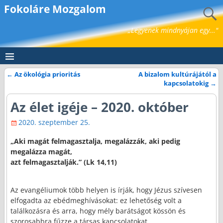
Fokoláre Mozgalom
„Legyenek mindnyájan egy..."
←
Az ökológia prioritás
A bizalom kultúrájától a
Bejegyzés navigáció
kapcsolatokig
→
Az élet igéje – 2020. október
2020. szeptember 25.
„Aki magát felmagasztalja, megalázzák, aki pedig
megalázza magát,
azt felmagasztalják.” (Lk 14,11)
Az evangéliumok több helyen is írják, hogy Jézus szívesen
elfogadta az ebédmeghívásokat: ez lehetőség volt a
találkozásra és arra, hogy mély barátságot kössön és
szorosabbra fűzze a társas kapcsolatokat.