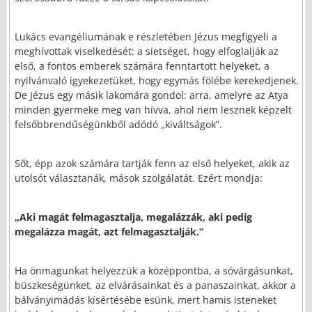
Lukács evangéliumának e részletében Jézus megfigyeli a
meghívottak viselkedését: a sietséget, hogy elfoglalják az
első, a fontos emberek számára fenntartott helyeket, a
nyilvánvaló igyekezetüket, hogy egymás fölébe kerekedjenek.
De Jézus egy másik lakomára gondol: arra, amelyre az Atya
minden gyermeke meg van hívva, ahol nem lesznek képzelt
felsőbbrendűségünkből adódó „kiváltságok”.
Sőt, épp azok számára tartják fenn az első helyeket, akik az
utolsót választanák, mások szolgálatát. Ezért mondja:
„Aki magát felmagasztalja, megalázzák, aki pedig
megalázza magát, azt felmagasztalják.”
Ha önmagunkat helyezzük a középpontba, a sóvárgásunkat,
büszkeségünket, az elvárásainkat és a panaszainkat, akkor a
bálványimádás kísértésébe esünk, mert hamis isteneket