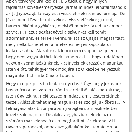
Az én törvénye uralkodik […]. S tudjuk, hogy milyen
fájdalmas következményekkel járhat mindez: elhatalmasodik
az […] igazságtalanság és a visszaélések számos formája. De
Jézus nem közvetlenül ezekre a visszaélésekre gondol,
hanem főként a gyökérre, melyből mindez fakad: az emberi
szívre. […] Jézus segítségével a szívünket kell tehát
átformálnunk, és fel kell vennünk azt az újfajta magatartást,
mely nélkülözhetetlen a hiteles és helyes kapcsolatok
kialakításához. Alázatosnak lenni nem csupán azt jelenti,
hogy nem vagyunk törtetőek, hanem azt is, hogy tudatában
vagyunk semmiségünknek, kicsinyeknek érezzük magunkat
Isten előtt, tehát gyermek módjára az Ő kezébe helyezzük
magunkat […] – írta Chiara Lubich.
Hogyan éljük jól ezt a lealacsonyodást? Úgy, hogy Jézushoz
hasonlóan a testvéreink iránti szeretetből alázkodunk meg.
Isten úgy tekinti, neki teszed mindazt, amit testvéreidnek
teszel. Alázzuk tehát meg magunkat és szolgáljuk őket! […] A
felmagasztalás bizonyára az új világban, a másik életben
következik majd be. De akik az egyházban élnek, azok
számára már jelenvaló ez a megfordított értékrend. Aki
ugyanis parancsol, annak szolgálatként kell tennie ezt. A