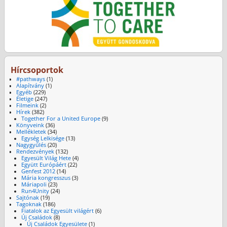
Hírcsoportok
#pathways
(1)
Alapítvány
(1)
Egyéb
(229)
Életige
(247)
Filmeink
(2)
Hírek
(382)
Together For a United Europe
(9)
Könyveink
(36)
Mellékletek
(34)
Egység Lelkisége
(13)
Nagygyűlés
(20)
Rendezvények
(132)
Egyesült Világ Hete
(4)
Együtt Európáért
(22)
Genfest 2012
(14)
Mária kongresszus
(3)
Máriapoli
(23)
Run4Unity
(24)
Sajtónak
(19)
Tagoknak
(186)
Fiatalok az Egyesült világért
(6)
Új Családok
(8)
Új Családok Egyesülete
(1)