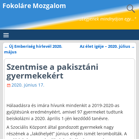
Fokoláre Mozgalom
„Legyenek mindnyájan egy..."
←
Új Emberiség hírlevél 2020.
Az élet igéje – 2020. július
→
Bejegyzés navigáció
május
Szentmise a pakisztáni
gyermekekért
2020. június 17.
Hálaadásra és imára hívunk mindenkit a 2019-2020-as
gyűjtésünk eredményéért, amivel 97 gyermeket tudtunk
beiskolázni a 2020. április 1-jén kezdődő tanévre.
A Szociális Központ által gondozott gyermekek nagy
részének a „lakóhelyét” június elején ismét lerombolták. A