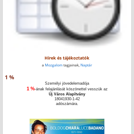
Hírek és tájékoztatók
a
Mozgalom
tagjainak,
Naptár
1 %
Személyi jövedelemadója
1 %
-ának felajánlását köszönettel vesszük az
Új Város Alapítvány
18041930-1-42
adószámára.