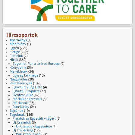
Hírcsoportok
#pathways
(1)
Alapítvány
(1)
Egyéb
(229)
Életige
(247)
Filmeink
(2)
Hírek
(382)
Together For a United Europe
(9)
Könyveink
(36)
Mellékletek
(34)
Egység Lelkisége
(13)
Nagygyűlés
(20)
Rendezvények
(132)
Egyesült Világ Hete
(4)
Együtt Európáért
(22)
Genfest 2012
(14)
Mária kongresszus
(3)
Máriapoli
(23)
Run4Unity
(24)
Sajtónak
(19)
Tagoknak
(186)
Fiatalok az Egyesült világért
(6)
Új Családok
(8)
Új Családok Egyesülete
(1)
Új Emberiség
(129)
Pakisztáni akció
(31)