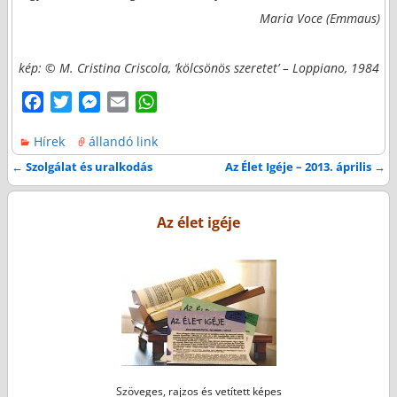
Maria Voce (Emmaus)
kép: © M. Cristina Criscola, ‘kölcsönös szeretet’ – Loppiano, 1984
F
T
M
E
W
a
w
e
m
h
Hírek
állandó link
c
i
s
a
a
e
t
s
i
t
←
Szolgálat és uralkodás
Az Élet Igéje – 2013. április
→
Bejegyzés navigáció
b
t
e
l
s
o
e
n
A
Az élet igéje
o
r
g
p
k
e
p
r
Szöveges, rajzos és vetített képes