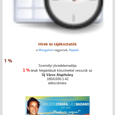
Hírek és tájékoztatók
a
Mozgalom
tagjainak,
Naptár
1 %
Személyi jövedelemadója
1 %
-ának felajánlását köszönettel vesszük az
Új Város Alapítvány
18041930-1-42
adószámára.