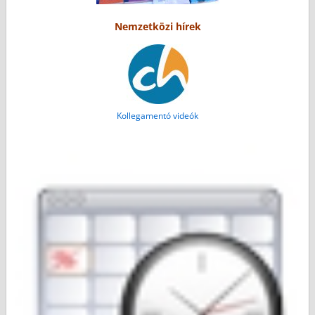
Nemzetközi hírek
Kollegamentó videók