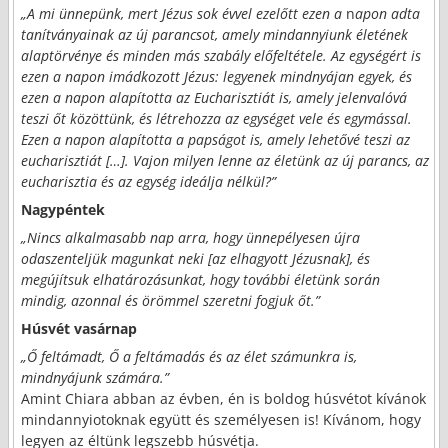
„A mi ünnepünk, mert Jézus sok évvel ezelőtt ezen a
n
apon adta
tanítványainak az új parancsot, amely mindannyiunk életének
alaptörvénye és minden más szabály előfeltétele. Az egységért is
ezen a napon imádkozott Jézus: legyenek mindnyájan egyek, és
ezen a napon alapította az Eucharisztiát is, amely jelenvalóvá
teszi őt közöttünk, és létrehozza az egységet vele és egymással.
Ezen a napon alapította a papságot is, amely lehetővé teszi az
eucharisztiát […]. Vajon milyen lenne az életünk az új parancs, az
eucharisztia és az egység ideálja nélkül?”
Nagypéntek
„Nincs alkalmasabb nap arra, hogy ünnepélyesen újra
odaszenteljük magunkat neki [az elhagyott Jézusnak], és
megújítsuk elhatározásunkat, hogy további életünk során
mindig, azonnal és örömmel szeretni fogjuk őt.”
Húsvét vasárnap
„Ő feltámadt, Ő a feltámadás és az élet számunkra is,
mindnyájunk számára.”
Amint Chiara abban az évben, én is boldog húsvétot kívánok
mindannyiotoknak együtt és személyesen is! Kívánom, hogy
legyen az éltünk legszebb húsvétja.