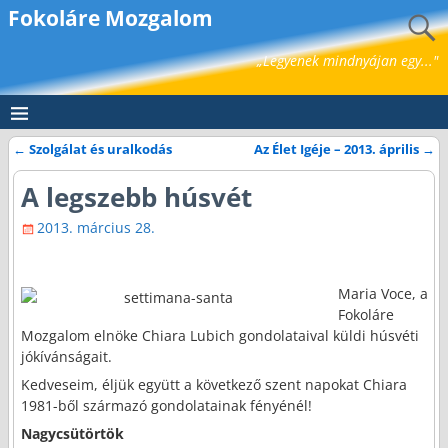
Fokoláre Mozgalom
„Legyenek mindnyájan egy..."
←
Szolgálat és uralkodás
Az Élet Igéje – 2013. április
→
Bejegyzés navigáció
A legszebb húsvét
2013. március 28.
Maria Voce, a
Fokoláre
Mozgalom elnöke Chiara Lubich gondolataival küldi húsvéti
jókívánságait.
Kedveseim, éljük együtt a következő szent napokat Chiara
1981-ből származó gondolatainak fényénél!
Nagycsütörtök