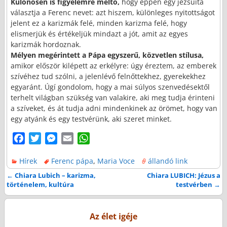
Különösen is figyelemre méltó,
hogy éppen egy jezsuita
választja a Ferenc nevet: azt hiszem, különleges nyitottságot
jelent ez a karizmák felé, minden karizma felé, hogy
elismerjük és értékeljük mindazt a jót, amit az egyes
karizmák hordoznak.
Mélyen megérintett a Pápa egyszerű, közvetlen stílusa,
amikor először kilépett az erkélyre: úgy éreztem, az emberek
szívéhez tud szólni, a jelenlévő felnőttekhez, gyerekekhez
egyaránt. Úgí gondolom, hogy a mai súlyos szenvedésektől
terhelt világban szükség van valakire, aki meg tudja érinteni
a szíveket, és át tudja adni mindenkinek az örömet, hogy van
egy atyánk és egy testvérünk, aki szeret minket.
F
T
M
E
W
a
w
e
m
h
Hírek
Ferenc pápa
,
Maria Voce
állandó link
c
i
s
a
a
e
t
s
i
t
←
Chiara Lubich – karizma,
Chiara LUBICH: Jézus a
Bejegyzés navigáció
történelem, kultúra
testvérben
→
b
t
e
l
s
o
e
n
A
o
r
g
p
Az élet igéje
k
e
p