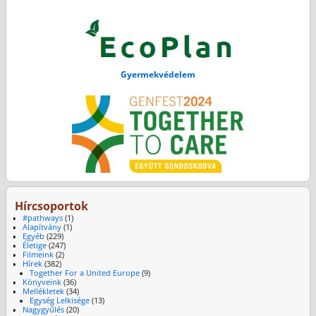
Gyermekvédelem
Hírcsoportok
#pathways
(1)
Alapítvány
(1)
Egyéb
(229)
Életige
(247)
Filmeink
(2)
Hírek
(382)
Together For a United Europe
(9)
Könyveink
(36)
Mellékletek
(34)
Egység Lelkisége
(13)
Nagygyűlés
(20)