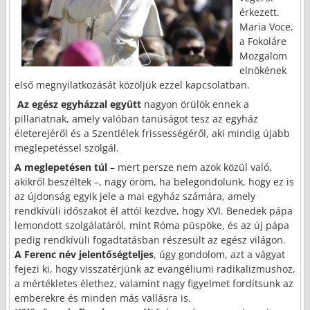
érkezett.
Maria Voce,
a Fokoláre
Mozgalom
elnökének
első megnyilatkozását közöljük ezzel kapcsolatban.
Az egész egyházzal együtt
nagyon örülök ennek a
pillanatnak, amely valóban tanúságot tesz az egyház
életerejéről és a Szentlélek frissességéről, aki mindig újabb
meglepetéssel szolgál.
A meglepetésen túl
– mert persze nem azok közül való,
akikről beszéltek –, nagy öröm, ha belegondolunk, hogy ez is
az újdonság egyik jele a mai egyház számára, amely
rendkívüli időszakot él attól kezdve, hogy XVI. Benedek pápa
lemondott szolgálatáról, mint Róma püspöke, és az új pápa
pedig rendkívüli fogadtatásban részesült az egész világon.
A Ferenc név jelentőségteljes
, úgy gondolom, azt a vágyat
fejezi ki, hogy visszatérjünk az evangéliumi radikalizmushoz,
a mértékletes élethez, valamint nagy figyelmet fordítsunk az
emberekre és minden más vallásra is.