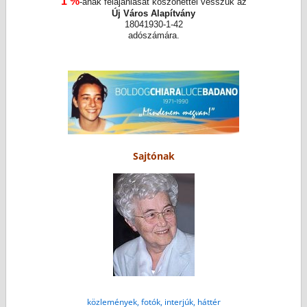
1 %
-ának felajánlását köszönettel vesszük az
Új Város Alapítvány
18041930-1-42
adószámára.
Sajtónak
közlemények, fotók, interjúk, háttér