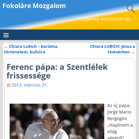
Fokoláre Mozgalom
„Legyenek mindnyájan egy..."
←
Chiara Lubich – karizma,
Chiara LUBICH: Jézus a
Bejegyzés navigáció
történelem, kultúra
testvérben
→
Ferenc pápa: a Szentlélek
frissessége
2013. március 21.
Az új pápa,
Jorge Mario
Bergoglio
„majdnem a
világ
végéről”