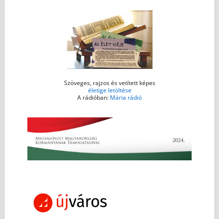
r
Szöveges, rajzos és vetített képes
életige letöltése
A rádióban:
Mária rádió