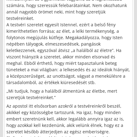
számára, hogy szeressük felebarátainkat. Nem okozhatunk
annál nagyobb örömet neki, mint hogy szeretjük
testvéreinket.
A testvéri szeretet egyesít Istennel, ezért a belső fény
kimeríthetetlen forrása; az élet, a lelki termékenység, a
folytonos megújulás kútfeje. Megakadályozza, hogy Isten
népében tályogok, elmeszesedések, pangások
keletkezzenek, egyszóval átvisz „a halálból az életre”. Ha
viszont hiányzik a szeretet, akkor minden elsorvad és
meghal. Ebből érthető, hogy miért tapasztalunk beteg
tüneteket a mai világban: a lelkesedés és az ideálok hiányát,
a középszerűséget, az unottságot, vágyat a menekülésre a
társadalomból, az értékek kiüresedését stb.
„Mi tudjuk, hogy a halálból átmentünk az életbe, mert
szeretjük testvéreinket.”
Az apostol itt elsősorban azokról a testvéreinkről beszél,
akikkel egy közösségbe tartozunk. Ha igaz, hogy minden
embert szeretnünk kell, akkor legalább annyira igaz az is,
hogy azokkal kell kezdenünk, akik velünk élnek, hogy ez a
szeretet később átterjedjen az egész emberiségre.