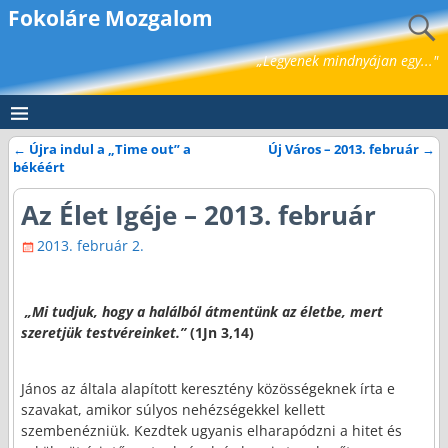
Fokoláre Mozgalom
„Legyenek mindnyájan egy..."
←
Újra indul a „Time out” a
Új Város – 2013. február
→
Bejegyzés navigáció
békéért
Az Élet Igéje – 2013. február
2013. február 2.
„Mi tudjuk, hogy a halálból átmentünk az életbe, mert
szeretjük testvéreinket.”
(1Jn 3,14)
János az általa alapított keresztény közösségeknek írta e
szavakat, amikor súlyos nehézségekkel kellett
szembenézniük. Kezdtek ugyanis elharapódzni a hitet és