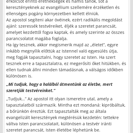
erkölcsöt érintő eretnekségek és hamis tanok, sőt a
keresztényeknek az evangélium szellemére érzéketlen és
ellenséges pogány környezetben kellett élniük.
Az apostol segíteni akar övéinek, ezért radikális megoldást
ajánl: szeressék testvéreiket, éljék a szeretet parancsát,
amelyet kezdettől fogva kaptak, és amely szerinte az összes
parancsolatot magába foglalja.
Ha így tesznek, akkor megismerik majd az „életet”, egyre
inkább megnyílik előttük az Istennel való egyesülés útja,
meg fogják tapasztalni, hogy szeretet az Isten. Ha szert
tesznek erre a tapasztalatra, ez megerősíti őket hitükben, és
ellen tudnak állni minden támadásnak, a válságos időkben
különösen is.
„Mi tudjuk, hogy a halálból átmentünk az életbe, mert
szeretjük testvéreinket.”
„Tudjuk…” Az apostol itt olyan ismeretre utal, amely a
tapasztalatból származik. Mintha ezt mondaná: kipróbáltuk,
a bőrünkön éreztük. Ezt tapasztalták meg az általa
evangelizált keresztények megtérésük kezdetén: tettekre
váltva Isten parancsolatait, különösen a testvér iránti
szeretet parancsát, Isten életébe léphetünk be.