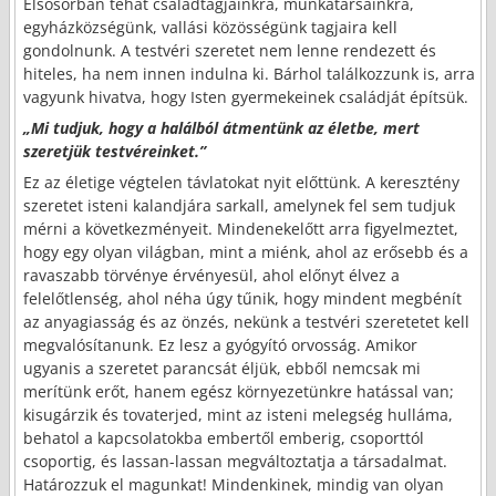
Elsősorban tehát családtagjainkra, munkatársainkra,
egyházközségünk, vallási közösségünk tagjaira kell
gondolnunk. A testvéri szeretet nem lenne rendezett és
hiteles, ha nem innen indulna ki. Bárhol találkozzunk is, arra
vagyunk hivatva, hogy Isten gyermekeinek családját építsük.
„Mi tudjuk, hogy a halálból átmentünk az életbe, mert
szeretjük testvéreinket.”
Ez az életige végtelen távlatokat nyit előttünk. A keresztény
szeretet isteni kalandjára sarkall, amelynek fel sem tudjuk
mérni a következményeit. Mindenekelőtt arra figyelmeztet,
hogy egy olyan világban, mint a miénk, ahol az erősebb és a
ravaszabb törvénye érvényesül, ahol előnyt élvez a
felelőtlenség, ahol néha úgy tűnik, hogy mindent megbénít
az anyagiasság és az önzés, nekünk a testvéri szeretetet kell
megvalósítanunk. Ez lesz a gyógyító orvosság. Amikor
ugyanis a szeretet parancsát éljük, ebből nemcsak mi
merítünk erőt, hanem egész környezetünkre hatással van;
kisugárzik és tovaterjed, mint az isteni melegség hulláma,
behatol a kapcsolatokba embertől emberig, csoporttól
csoportig, és lassan-lassan megváltoztatja a társadalmat.
Határozzuk el magunkat! Mindenkinek, mindig van olyan