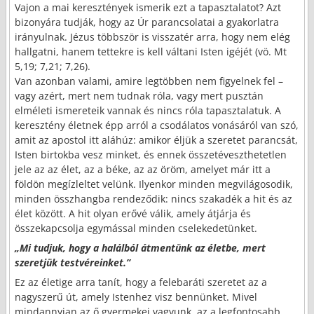
Vajon a mai keresztények ismerik ezt a tapasztalatot? Azt
bizonyára tudják, hogy az Úr parancsolatai a gyakorlatra
irányulnak. Jézus többször is visszatér arra, hogy nem elég
hallgatni, hanem tettekre is kell váltani Isten igéjét (vö. Mt
5,19; 7,21; 7,26).
Van azonban valami, amire legtöbben nem figyelnek fel –
vagy azért, mert nem tudnak róla, vagy mert pusztán
elméleti ismereteik vannak és nincs róla tapasztalatuk. A
keresztény életnek épp arról a csodálatos vonásáról van szó,
amit az apostol itt aláhúz: amikor éljük a szeretet parancsát,
Isten birtokba vesz minket, és ennek összetéveszthetetlen
jele az az élet, az a béke, az az öröm, amelyet már itt a
földön megízleltet velünk. Ilyenkor minden megvilágosodik,
minden összhangba rendeződik: nincs szakadék a hit és az
élet között. A hit olyan erővé válik, amely átjárja és
összekapcsolja egymással minden cselekedetünket.
„Mi tudjuk, hogy a halálból átmentünk az életbe, mert
szeretjük testvéreinket.”
Ez az életige arra tanít, hogy a felebaráti szeretet az a
nagyszerű út, amely Istenhez visz bennünket. Mivel
mindannyian az ő gyermekei vagyunk, az a legfontosabb