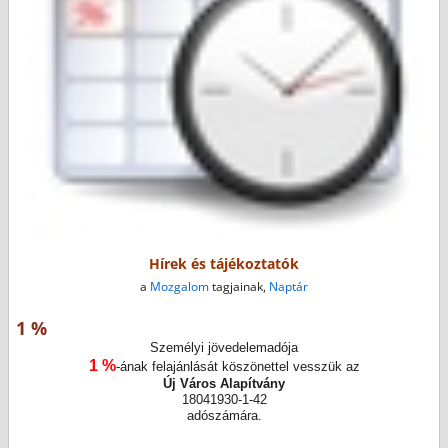
Hírek és tájékoztatók
a
Mozgalom
tagjainak,
Naptár
1 %
Személyi jövedelemadója
1 %
-ának felajánlását köszönettel vesszük az
Új Város Alapítvány
18041930-1-42
adószámára.