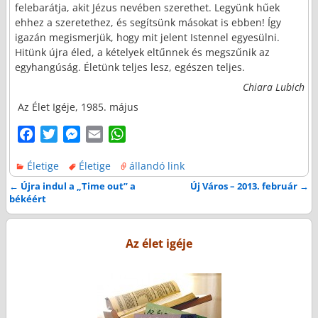
felebarátja, akit Jézus nevében szerethet. Legyünk hűek
ehhez a szeretethez, és segítsünk másokat is ebben! Így
igazán megismerjük, hogy mit jelent Istennel egyesülni.
Hitünk újra éled, a kételyek eltűnnek és megszűnik az
egyhangúság. Életünk teljes lesz, egészen teljes.
Chiara Lubich
Az Élet Igéje, 1985. május
F
T
M
E
W
a
w
e
m
h
Életige
Életige
állandó link
c
i
s
a
a
e
t
s
i
t
←
Újra indul a „Time out” a
Új Város – 2013. február
→
Bejegyzés navigáció
békéért
b
t
e
l
s
o
e
n
A
o
r
g
p
Az élet igéje
k
e
p
r