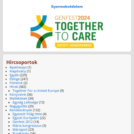
Gyermekvédelem
Hírcsoportok
#pathways
(1)
Alapítvány
(1)
Egyéb
(229)
Életige
(247)
Filmeink
(2)
Hírek
(382)
Together For a United Europe
(9)
Könyveink
(36)
Mellékletek
(34)
Egység Lelkisége
(13)
Nagygyűlés
(20)
Rendezvények
(132)
Egyesült Világ Hete
(4)
Együtt Európáért
(22)
Genfest 2012
(14)
Mária kongresszus
(3)
Máriapoli
(23)
Run4Unity
(24)