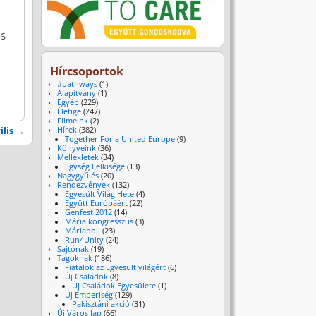
26
Hírcsoportok
#pathways
(1)
Alapítvány
(1)
Egyéb
(229)
Életige
(247)
Filmeink
(2)
ilis
→
Hírek
(382)
Together For a United Europe
(9)
Könyveink
(36)
Mellékletek
(34)
Egység Lelkisége
(13)
Nagygyűlés
(20)
Rendezvények
(132)
Egyesült Világ Hete
(4)
Együtt Európáért
(22)
Genfest 2012
(14)
Mária kongresszus
(3)
Máriapoli
(23)
Run4Unity
(24)
Sajtónak
(19)
Tagoknak
(186)
Fiatalok az Egyesült világért
(6)
Új Családok
(8)
Új Családok Egyesülete
(1)
Új Emberiség
(129)
Pakisztáni akció
(31)
Új Város lap
(66)