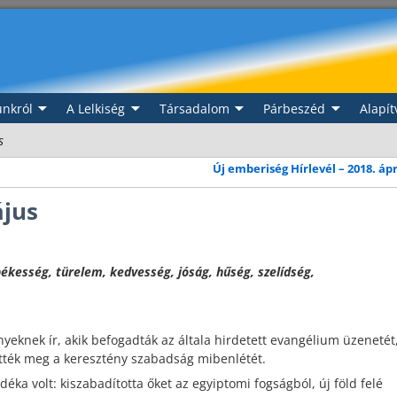
nkról
A Lelkiség
Társadalom
Párbeszéd
Alapít
s
Új emberiség Hírlevél – 2018. ápr
ájus
békesség, türelem, kedvesség, jóság, hűség, szelídség,
nyeknek ír, akik befogadták az általa hirdetett evangélium üzenetét
tték meg a keresztény szabadság mibenlétét.
ka volt: kiszabadította őket az egyiptomi fogságból, új föld felé