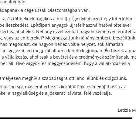
ársadalomban.
aládapának a cége Észak-Olaszországban van.
, és többeknek tragikus a múltja. Így nyilatkozott egy interjúban:
a beilleszkedést. Építőipari anyagok újrafelhasználhatóvá tételével
mért is, ahol élek. Néhány évvel ezelőtt nagyon keményen érintett 
meg, vagy az embereket? Megmozgattunk néhány embert, beszéltünk
lmas megoldást, de nagyon nehéz volt a helyzet, sok álmatlan
bé jól végezni, én megpróbáltam a lehető legjobban. Én hiszek a pozi
 a vállalkozás, ahol csak a bevétel és a eredmények számítanak, me
r áll. Hívő vagyok, és meggyőződésem, hogy a vállalkozás és a
emélyesen meghív a szabadságra ott, ahol élünk és dolgozunk.
 eljusson sok más emberhez is körülöttünk, és megújíthassa az
e, a nagylelkűség és a jóakarat” távlatai felé vezérelje.
Letizia M