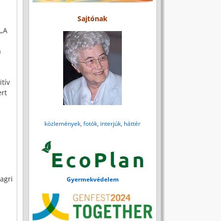
Sajtónak
 „A
a
tív
rt
közlemények, fotók, interjúk, háttér
agri
Gyermekvédelem