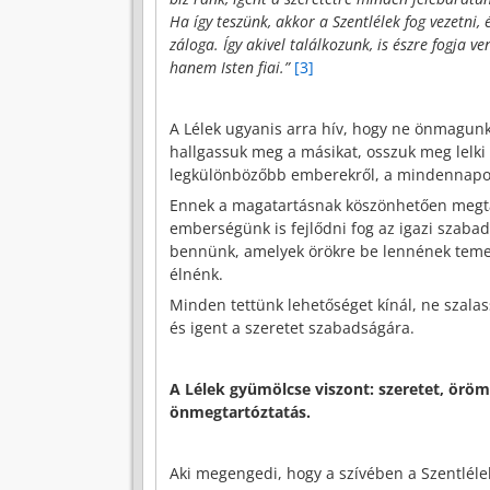
Ha így teszünk, akkor a Szentlélek fog vezetni, 
záloga. Így akivel találkozunk, is észre fogja 
hanem Isten fiai.”
[3]
A Lélek ugyanis arra hív, hogy ne önmagun
hallgassuk meg a másikat, osszuk meg lelki
legkülönbözőbb emberekről, a mindennapo
Ennek a magatartásnak köszönhetően megtapa
emberségünk is fejlődni fog az igazi szaba
bennünk, amelyek örökre be lennének teme
élnénk.
Minden tettünk lehetőséget kínál, ne szala
és igent a szeretet szabadságára.
A Lélek gyümölcse viszont: szeretet, öröm,
önmegtartóztatás.
Aki megengedi, hogy a szívében a Szentléle