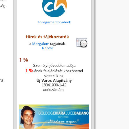
ség
Kollegamentó videók
Hírek és tájékoztatók
a
Mozgalom
tagjainak,
Naptár
1 %
Személyi jövedelemadója
1 %
-ának felajánlását köszönettel
vesszük az
ra,
Új Város Alapítvány
18041930-1-42
adószámára.