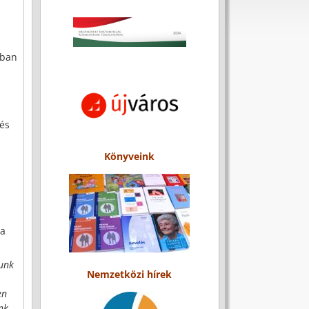
ában
 és
Könyveink
 a
zunk
Nemzetközi hírek
en
unk…