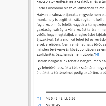
kapcsolatok építéséhez a családban és a t
Carlo Colombino olasz vállalkozónak és cs
Hatvan alkalmazottjának a negyede nem olasz
munkahely is segítheti, sőt, segítenie kell 
foglalkozom, és felelős vagyok a környezete
gazdasági válság: a vállalkozást tartsam 
velük, hogy megtaláljuk a legkevésbé fájda
éjszakával. Ezt a munkát lehet jól és kevés
elvek erejében. Nem remélhet nagy jövőt az
minden tevékenység középpontjában az embe
szolidaritás összhangja nem utópia.”
[4]
Bátran hallgassunk tehát a hangra, mely sz
Így lehetővé tesszük a Lélek számára, hogy
életüket, a történelmet pedig az „öröm, a bék
[1]
Mt 5,43-48; Lk 6,36
[2]
Mk 10,45