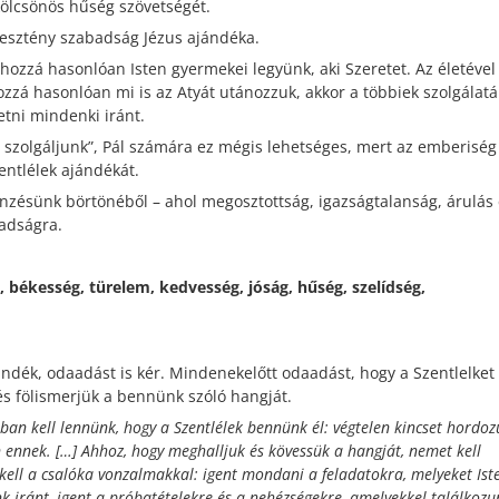
 kölcsönös hűség szövetségét.
eresztény szabadság Jézus ajándéka.
hozzá hasonlóan Isten gyermekei legyünk, aki Szeretet. Az életével
ozzá hasonlóan mi is az Atyát utánozzuk, akkor a többiek szolgálat
etni mindenki iránt.
szolgáljunk”, Pál számára ez mégis lehetséges, mert az emberiség
entlélek ajándékát.
önzésünk börtönéből – ahol megosztottság, igazságtalanság, árulás
badságra.
 békesség, türelem, kedvesség, jóság, hűség, szelídség,
ndék, odaadást is kér. Mindenekelőtt odaadást, hogy a Szentlelket
és fölismerjük a bennünk szóló hangját.
ban kell lennünk, hogy a Szentlélek bennünk él: végtelen kincset hordo
nnek. […] Ahhoz, hogy meghalljuk és kövessük a hangját, nemet kell
kell a csalóka vonzalmakkal: igent mondani a feladatokra, melyeket Ist
nk iránt, igent a próbatételekre és a nehézségekre, amelyekkel találkoz