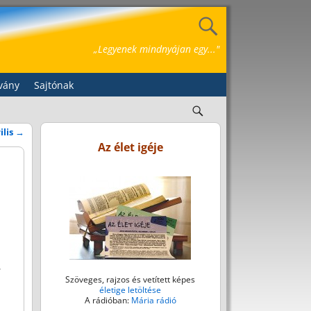
„Legyenek mindnyájan egy..."
vány
Sajtónak
ilis
→
Az élet igéje
,
Szöveges, rajzos és vetített képes
életige letöltése
A rádióban:
Mária rádió