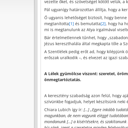
vezette őket, és szövetséget kötött velük, a
Pál ugyanígy határozottan állítja, hogy a k
Ő ugyanis lehetőséget biztosít, hogy benne 
megtanította
[1]
és bemutatta
[2]
, hogy ha h
mi is megtanulunk az Atya irgalmával viselt
Bár értelmetlennek tűnhet, hogy „szabadon 
Jézus kereszthalála által megkapta tőle a Sz
A Szentlélek pedig erőt ad, hogy kilépjünk 
erőszak uralkodik –, és elvezet az igazi sza
A Lélek gyümölcse viszont: szeretet, öröm,
önmegtartóztatás.
A keresztény szabadság azon felül, hogy ajá
szívünkbe fogadjuk, helyet készítsünk neki 
Chiara Lubich így ír:
[…] „Egyre inkább tudatá
magunkban, de nem vagyunk eléggé tudatában e
mondanunk […] a kísértésekre, és szakítanunk 
bíz ránk, igent a szeretetre minden felebarátu