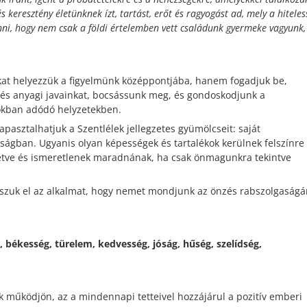
és keresztény életünknek ízt, tartást, erőt és ragyogást ad, mely a hiteles
venni, hogy nem csak a földi értelemben vett családunk gyermeke vagyunk,
kat helyezzük a figyelmünk középpontjába, hanem fogadjuk be,
 és anyagi javainkat, bocsássunk meg, és gondoskodjunk a
kban adódó helyzetekben.
sztalhatjuk a Szentlélek jellegzetes gyümölcseit: saját
dságban. Ugyanis olyan képességek és tartalékok kerülnek felszínre
tve és ismeretlenek maradnának, ha csak önmagunkra tekintve
sszuk el az alkalmat, hogy nemet mondjunk az önzés rabszolgaságá
 békesség, türelem, kedvesség, jóság, hűség, szelídség,
k működjön, az a mindennapi tetteivel hozzájárul a pozitív emberi