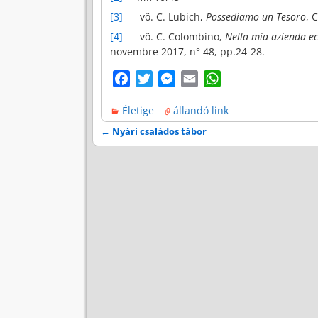
[3]
vö. C. Lubich,
Possediamo un Tesoro
, 
[4]
vö. C. Colombino,
Nella mia azienda e
novembre 2017, n° 48, pp.24-28.
F
T
M
E
W
a
w
e
m
h
Életige
állandó link
c
i
s
a
a
e
t
s
i
t
←
Nyári családos tábor
Bejegyzés navigáció
b
t
e
l
s
o
e
n
A
o
r
g
p
k
e
p
r