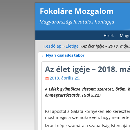
Fokoláre Mozgalom
Magyarországi hivatalos honlapja
Hírek
Magu
Kezdőlap
→
Életige
→
Az élet igéje – 2018. máju
←
Nyári családos tábor
Bejegyzés navigáció
Az élet igéje – 2018. m
2018. április 25.
A Lélek gyümölcse viszont: szeretet, öröm, 
önmegtartóztatás. (Gal 5,22)
Pál apostol a Galata környékén élő kereszté
most mégis a szemükre veti, hogy nem érte
Izrael népe számára a szabadság Isten ajándé