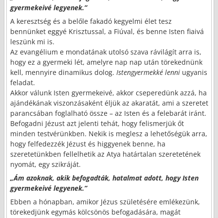
gyermekeivé legyenek.”
A keresztség és a belőle fakadó kegyelmi élet tesz
bennünket eggyé Krisztussal, a Fiúval, és benne Isten fiaivá
leszünk mi is.
Az evangélium e mondatának utolsó szava rávilágít arra is,
hogy ez a gyermeki lét, amelyre nap nap után törekednünk
kell, mennyire dinamikus dolog.
Istengyermekké
lenni
ugyanis
feladat.
Akkor válunk Isten gyermekeivé, akkor cseperedünk azzá, ha
ajándékának viszonzásaként éljük az akaratát, ami a szeretet
parancsában foglalható össze – az Isten és a felebarát iránt.
Befogadni Jézust azt jelenti tehát, hogy felismerjük őt
minden testvérünkben. Nekik is meglesz a lehetőségük arra,
hogy felfedezzék Jézust és higgyenek benne, ha
szeretetünkben fellelhetik az Atya határtalan szeretetének
nyomát, egy szikráját.
„Ám azoknak, akik befogadták, hatalmat adott, hogy Isten
gyermekeivé legyenek.”
Ebben a hónapban, amikor Jézus születésére emlékezünk,
törekedjünk egymás kölcsönös befogadására, magát