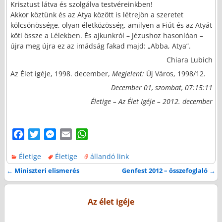
Krisztust látva és szolgálva testvéreinkben!
Akkor köztünk és az Atya között is létrejön a szeretet
kölcsönössége, olyan életközösség, amilyen a Fiút és az Atyát
köti össze a Lélekben. És ajkunkról – Jézushoz hasonlóan –
újra meg újra ez az imádság fakad majd: „Abba, Atya”.
Chiara Lubich
Az Élet igéje, 1998. december,
Megjelent:
Új Város, 1998/12.
December 01, szombat, 07:15:11
Életige – Az Élet Igéje – 2012. december
F
T
M
E
W
a
w
e
m
h
Életige
Életige
állandó link
c
i
s
a
a
e
t
s
i
t
←
Miniszteri elismerés
Genfest 2012 – összefoglaló
→
Bejegyzés navigáció
b
t
e
l
s
o
e
n
A
Az élet igéje
o
r
g
p
k
e
p