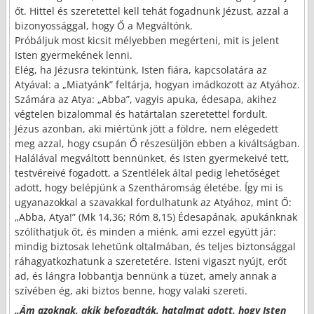
őt. Hittel és szeretettel kell tehát fogadnunk Jézust, azzal a
bizonyossággal, hogy Ő a Megváltónk.
Próbáljuk most kicsit mélyebben megérteni, mit is jelent
Isten gyermekének lenni.
Elég, ha Jézusra tekintünk, Isten fiára, kapcsolatára az
Atyával: a „Miatyánk” feltárja, hogyan imádkozott az Atyához.
Számára az Atya: „Abba”, vagyis apuka, édesapa, akihez
végtelen bizalommal és határtalan szeretettel fordult.
Jézus azonban, aki miértünk jött a földre, nem elégedett
meg azzal, hogy csupán Ő részesüljön ebben a kiváltságban.
Halálával megváltott bennünket, és Isten gyermekeivé tett,
testvéreivé fogadott, a Szentlélek által pedig lehetőséget
adott, hogy belépjünk a Szentháromság életébe. Így mi is
ugyanazokkal a szavakkal fordulhatunk az Atyához, mint Ő:
„Abba, Atya!” (Mk 14,36; Róm 8,15) Édesapának, apukánknak
szólíthatjuk őt, és minden a miénk, ami ezzel együtt jár:
mindig biztosak lehetünk oltalmában, és teljes biztonsággal
ráhagyatkozhatunk a szeretetére. Isteni vigaszt nyújt, erőt
ad, és lángra lobbantja bennünk a tüzet, amely annak a
szívében ég, aki biztos benne, hogy valaki szereti.
„Ám azoknak, akik befogadták, hatalmat adott, hogy Isten