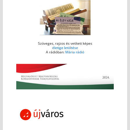
r
Szöveges, rajzos és vetített képes
életige letöltése
A rádióban:
Mária rádió