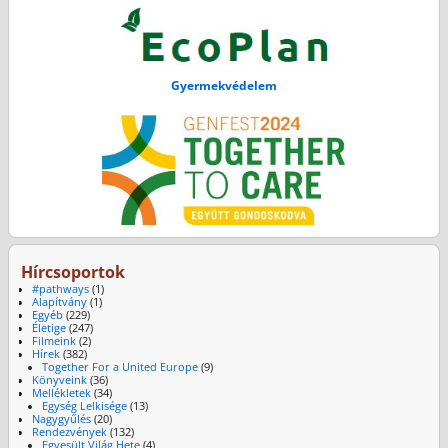
Gyermekvédelem
Hírcsoportok
#pathways
(1)
Alapítvány
(1)
Egyéb
(229)
Életige
(247)
Filmeink
(2)
Hírek
(382)
Together For a United Europe
(9)
Könyveink
(36)
Mellékletek
(34)
Egység Lelkisége
(13)
Nagygyűlés
(20)
Rendezvények
(132)
Egyesült Világ Hete
(4)