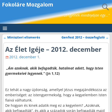
Fokoláre Mozgalom
„Legyenek mindnyájan egy..."
←
Miniszteri elismerés
Genfest 2012 – összefoglaló
→
Bejegyzés navigáció
Az Élet Igéje – 2012. december
2012. december 1.
„Ám azoknak, akik befogadták, hatalmat adott, hogy Isten
gyermekeivé legyenek.”
(Jn 1,12)
Ez tehát a nagy újdonság, amellyel Jézus megajándékozza az
emberiséget: az istengyermekség, hogy a kegyelemben Isten
fiaivá válhatunk.
De hogyan és kinek adatik meg ez a kegyelem? „Azoknak,
akik befogadták”, és akik a századok során befogadják majd