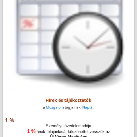
Hírek és tájékoztatók
a
Mozgalom
tagjainak,
Naptár
1 %
Személyi jövedelemadója
1 %
-ának felajánlását köszönettel vesszük az
Új Város Alapítvány