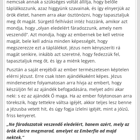
nemcsak annak a szükséges voltát állítja, hogy belőle
táplálkozzunk, azaz higgyünk szavainak, és így elnyerjük az
örök életet, hanem arra akar ösztönözni, hogy tapasztaljuk
meg őt magát. Sürgető felhívást intéz hozzánk, amikor azt
mondja, hogy „olyan eledelért fáradozzunk, amely nem
veszendő”. Azt mondja, hogy az embernek be kell vetnie
magát, bele kell adnia minden képességét, hogy
megszerezze ezt a táplálékot. Jézus nem kényszeríti rá
magát senkire, inkább azt szeretné, hogy fedezzük fel,
tapasztaljuk meg őt, és így a miénk legyen.
Pusztán a saját erejéből az ember természetesen képtelen
elérni Jézust. Erre csak Isten ajándékaként képes. Jézus
mindenesetre folyamatosan arra hívja az embert, hogy
készüljön fel az ajándék befogadására, melyet adni akar
neki: s ez az ajándék Ő maga. Ha az ember folytonosan arra
törekszik, hogy tettekre váltsa igéjét, akkor teljes lesz benne
a Jézusba vetett hit, és úgy fogja ízlelni igéjét, mint a jóízű,
friss kenyeret.
„Ne fáradozzatok veszendő eledelért, hanem azért, mely az
örök életre megmarad, amelyet az Emberfia ad majd
nektek.”