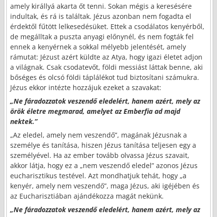
amely királlyá akarta őt tenni. Sokan mégis a keresésére
indultak, és rá is találtak. Jézus azonban nem fogadta el
érdektől fűtött lelkesedésüket. Ettek a csodálatos kenyérből,
de megálltak a puszta anyagi előnynél, és nem fogták fel
ennek a kenyérnek a sokkal mélyebb jelentését, amely
rámutat: Jézust azért küldte az Atya, hogy igazi életet adjon
a világnak. Csak csodatevőt, földi messiást láttak benne, aki
bőséges és olcsó földi táplálékot tud biztosítani számukra.
Jézus ekkor intézte hozzájuk ezeket a szavakat:
„Ne fáradozzatok veszendő eledelért, hanem azért, mely az
örök életre megmarad, amelyet az Emberfia ad majd
nektek.”
„Az eledel, amely nem veszendő”, magának Jézusnak a
személye és tanítása, hiszen Jézus tanítása teljesen egy a
személyével. Ha az ember tovább olvassa Jézus szavait,
akkor látja, hogy ez a „nem veszendő eledel” azonos Jézus
eucharisztikus testével. Azt mondhatjuk tehát, hogy „a
kenyér, amely nem veszendő”, maga Jézus, aki igéjében és
az Eucharisztiában ajándékozza magát nekünk.
„Ne fáradozzatok veszendő eledelért, hanem azért, mely az