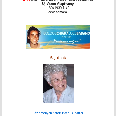
Új Város Alapítvány
18041930-1-42
adószámára.
Sajtónak
közlemények, fotók, interjúk, háttér