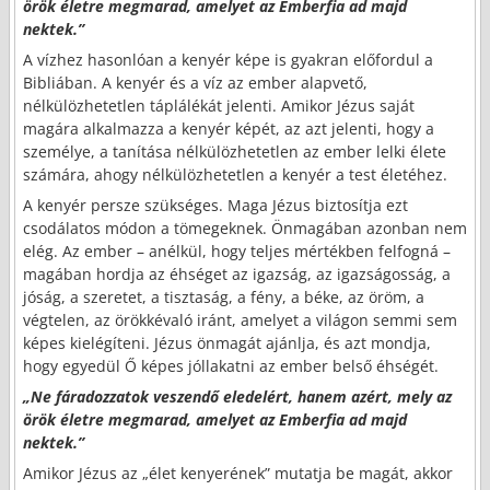
örök életre megmarad, amelyet az Emberfia ad majd
nektek.”
A vízhez hasonlóan a kenyér képe is gyakran előfordul a
Bibliában. A kenyér és a víz az ember alapvető,
nélkülözhetetlen táplálékát jelenti. Amikor Jézus saját
magára alkalmazza a kenyér képét, az azt jelenti, hogy a
személye, a tanítása nélkülözhetetlen az ember lelki élete
számára, ahogy nélkülözhetetlen a kenyér a test életéhez.
A kenyér persze szükséges. Maga Jézus biztosítja ezt
csodálatos módon a tömegeknek. Önmagában azonban nem
elég. Az ember – anélkül, hogy teljes mértékben felfogná –
magában hordja az éhséget az igazság, az igazságosság, a
jóság, a szeretet, a tisztaság, a fény, a béke, az öröm, a
végtelen, az örökkévaló iránt, amelyet a világon semmi sem
képes kielégíteni. Jézus önmagát ajánlja, és azt mondja,
hogy egyedül Ő képes jóllakatni az ember belső éhségét.
„Ne fáradozzatok veszendő eledelért, hanem azért, mely az
örök életre megmarad, amelyet az Emberfia ad majd
nektek.”
Amikor Jézus az „élet kenyerének” mutatja be magát, akkor