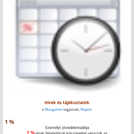
Hírek és tájékoztatók
a
Mozgalom
tagjainak,
Naptár
1 %
Személyi jövedelemadója
1 %
-ának felajánlását köszönettel vesszük az