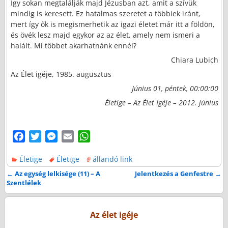
Így sokan megtalálják majd Jézusban azt, amit a szívük
mindig is keresett. Ez hatalmas szeretet a többiek iránt,
mert így ők is megismerhetik az igazi életet már itt a földön,
és övék lesz majd egykor az az élet, amely nem ismeri a
halált. Mi többet akarhatnánk ennél?
Chiara Lubich
Az Élet igéje, 1985. augusztus
Június 01, péntek, 00:00:00
Életige – Az Élet Igéje – 2012. június
F
T
M
E
W
a
w
e
m
h
Életige
Életige
állandó link
c
i
s
a
a
e
t
s
i
t
←
Az egység lelkisége (11) – A
Jelentkezés a Genfestre
→
Bejegyzés navigáció
Szentlélek
b
t
e
l
s
o
e
n
A
o
r
g
p
Az élet igéje
k
e
p