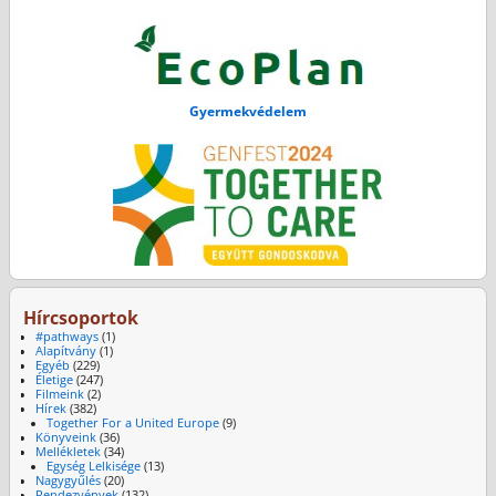
Gyermekvédelem
Hírcsoportok
#pathways
(1)
Alapítvány
(1)
Egyéb
(229)
Életige
(247)
Filmeink
(2)
Hírek
(382)
Together For a United Europe
(9)
Könyveink
(36)
Mellékletek
(34)
Egység Lelkisége
(13)
Nagygyűlés
(20)
Rendezvények
(132)