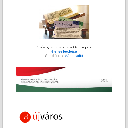
r
Szöveges, rajzos és vetített képes
életige letöltése
A rádióban:
Mária rádió