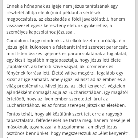
Ennek a hónapnak az igéje nem Jézus tanításának egy
részletét állítja elénk (mint például a sértések
megbocsátása, az elszakadás a földi javaktól stb.), hanem
visszavezet egész keresztény életünk gyökeréhez, a
személyes kapcsolathoz Jézussal.
Gondolom, hogy mindenki, aki elkötelezetten próbálja élni
Jézus igéit, különösen a felebarát iránti szeretet parancsát,
mint Isten összes igéjének és parancsolatának a foglalatát,
egy kicsit legalább megtapasztalja, hogy Jézus lett élete
„tápláléka”, aki betölti szíve vágyát, aki örömének és
fényének forrása lett. Életté váltva megérzi, legalább egy
kicsit az ige zamatát, amely igazi választ ad az ember és a
világ problémáira. Mivel Jézus, az „élet kenyere”, végtelen
ajándékként önmagát adja az Eucharisztiában, így magától
értetődő, hogy az ilyen ember szeretettel járul az
Eucharisztiához, és az fontos szerepet játszik az életében.
Fontos tehát, hogy aki közülünk szert tett erre a ragyogó
tapasztalatra, felfedezését ne tartsa meg, hanem mesélje el
másoknak, ugyanazzal a buzgalommal, amellyel Jézus
ösztönöz bennünket, hogy megszerezzük az „élet kenyerét”.