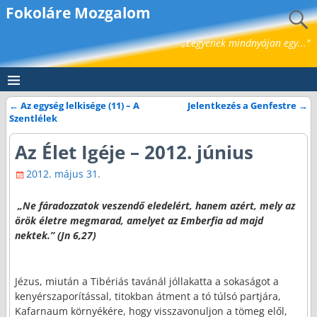
Fokoláre Mozgalom
„Legyenek mindnyájan egy..."
←
Az egység lelkisége (11) – A
Jelentkezés a Genfestre
→
Bejegyzés navigáció
Szentlélek
Az Élet Igéje – 2012. június
2012. május 31.
„Ne fáradozzatok veszendő eledelért, hanem azért, mely az
örök életre megmarad, amelyet az Emberfia ad majd
nektek.” (Jn 6,27)
Jézus, miután a Tibériás tavánál jóllakatta a sokaságot a
kenyérszaporítással, titokban átment a tó túlsó partjára,
Kafarnaum környékére, hogy visszavonuljon a tömeg elől,