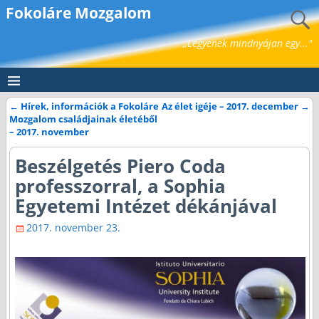
Fokoláre Mozgalom
„Legyenek mindnyájan egy..."
←
Hírek, információk a Fokoláre
Az élet igéje – 2017. december
→
Bejegyzés navigáció
Mozgalom családjainak életéből
– 2017. november
Beszélgetés Piero Coda
professzorral, a Sophia
Egyetemi Intézet dékánjával
2017. november 23.