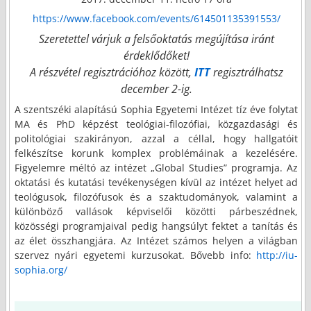
https://www.facebook.com/events/614501135391553/
Szeretettel várjuk a felsőoktatás megújítása iránt
érdeklődőket!
A részvétel regisztrációhoz között,
ITT
regisztrálhatsz
december 2-ig.
A szentszéki alapítású Sophia Egyetemi Intézet tíz éve folytat
MA és PhD képzést teológiai-filozófiai, közgazdasági és
politológiai szakirányon, azzal a céllal, hogy hallgatóit
felkészítse korunk komplex problémáinak a kezelésére.
Figyelemre méltó az intézet „Global Studies” programja. Az
oktatási és kutatási tevékenységen kívül az intézet helyet ad
teológusok, filozófusok és a szaktudományok, valamint a
különböző vallások képviselői közötti párbeszédnek,
közösségi programjaival pedig hangsúlyt fektet a tanítás és
az élet összhangjára. Az Intézet számos helyen a világban
szervez nyári egyetemi kurzusokat. Bővebb info:
http://iu-
sophia.org/