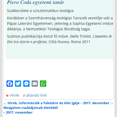
Piero Coda egyetemi tanár
Szakterülete a szisztematikus teológia.
Korábban a Szentháromság-teológiai Tanszék vezetője volt a
Pápai Lateráni Egyetemen, jelenleg a Sophia Egyetemi Intézet
dékánja, a Nemzetközi Teológiai Bizottság tagja.
Számos publikációja közül fő műve:
Dalla Trinità. L’avvento di
Dio tra storia e profezia
, Città Nuova, Roma 2011
F
T
M
E
W
a
w
e
m
h
Hírek
állandó link
c
i
s
a
a
e
t
s
i
t
←
Hírek, információk a Fokoláre
Az élet igéje – 2017. december
→
Bejegyzés navigáció
Mozgalom családjainak életéből
b
t
e
l
s
– 2017. november
o
e
n
A