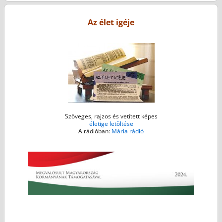
o
r
g
p
k
e
p
Az élet igéje
r
Szöveges, rajzos és vetített képes
életige letöltése
A rádióban:
Mária rádió