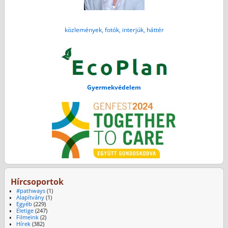
közlemények, fotók, interjúk, háttér
Gyermekvédelem
Hírcsoportok
#pathways
(1)
Alapítvány
(1)
Egyéb
(229)
Életige
(247)
Filmeink
(2)
Hírek
(382)