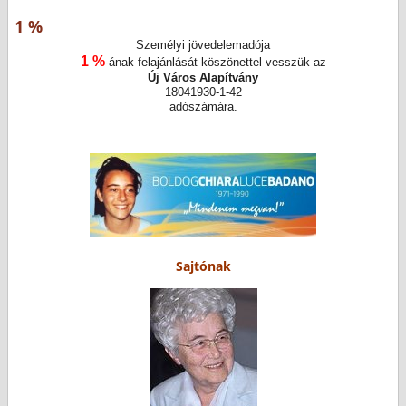
1 %
Személyi jövedelemadója
1 %
-ának felajánlását köszönettel vesszük az
Új Város Alapítvány
18041930-1-42
adószámára.
Sajtónak