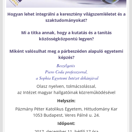
Hogyan lehet integrálni a keresztény világszemléletet és a
szaktudományokat?
Mi a titka annak, hogy a kutatás és a tanítás
közösségközpontú legyen?
Miként valósulhat meg a párbeszéden alapuló egyetemi
képzés?
Beszélgetés
Piero Coda professzorral,
a Sophia Egyetemi Intézet dékánjával
Olasz nyelven, tolmácsolással,
az Intézet magyar hallgatóinak közreműködésével
Helyszín:
Pázmány Péter Katolikus Egyetem, Hittudomány Kar
1053 Budapest, Veres Pálné u. 24.
Időpont:
2017. december 11. hétfő 17 óra