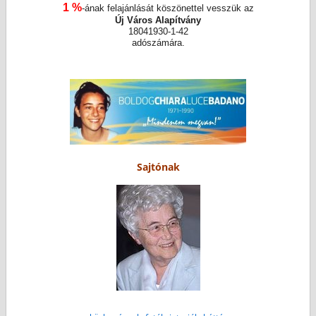
1 %
-ának felajánlását köszönettel vesszük az
Új Város Alapítvány
18041930-1-42
adószámára.
Sajtónak