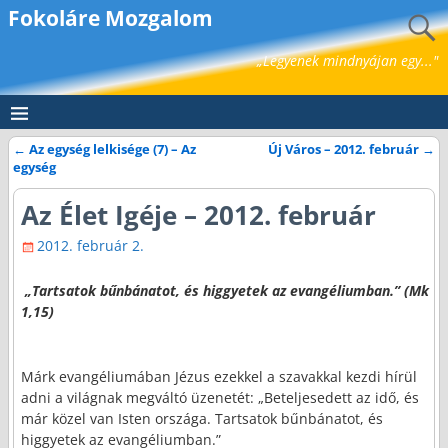
Fokoláre Mozgalom
„Legyenek mindnyájan egy..."
←
Az egység lelkisége (7) – Az
Új Város – 2012. február
→
Bejegyzés navigáció
egység
Az Élet Igéje – 2012. február
2012. február 2.
„Tartsatok bűnbánatot, és higgyetek az evangéliumban.” (Mk
1,15)
Márk evangéliumában Jézus ezekkel a szavakkal kezdi hírül
adni a világnak megváltó üzenetét: „Beteljesedett az idő, és
már közel van Isten országa. Tartsatok bűnbánatot, és
higgyetek az evangéliumban.”