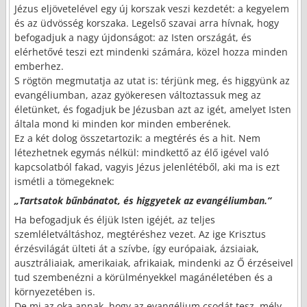
Jézus eljövetelével egy új korszak veszi kezdetét: a kegyelem
és az üdvösség korszaka. Legelső szavai arra hívnak, hogy
befogadjuk a nagy újdonságot: az Isten országát, és
elérhetővé teszi ezt mindenki számára, közel hozza minden
emberhez.
S rögtön megmutatja az utat is: térjünk meg, és higgyünk az
evangéliumban, azaz gyökeresen változtassuk meg az
életünket, és fogadjuk be Jézusban azt az igét, amelyet Isten
általa mond ki minden kor minden emberének.
Ez a két dolog összetartozik: a megtérés és a hit. Nem
létezhetnek egymás nélkül: mindkettő az élő igével való
kapcsolatból fakad, vagyis Jézus jelenlétéből, aki ma is ezt
ismétli a tömegeknek:
„Tartsatok bűnbánatot, és higgyetek az evangéliumban.”
Ha befogadjuk és éljük Isten igéjét, az teljes
szemléletváltáshoz, megtéréshez vezet. Az ige Krisztus
érzésvilágát ülteti át a szívbe, így európaiak, ázsiaiak,
ausztráliaiak, amerikaiak, afrikaiak, mindenki az Ő érzéseivel
tud szembenézni a körülményekkel magánéletében és a
környezetében is.
De mi az oka annak, hogy az evangélium csodát tesz, mély