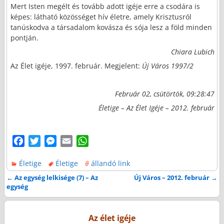
Mert Isten megélt és tovább adott igéje erre a csodára is
képes: látható közösséget hív életre, amely Krisztusról
tanúskodva a társadalom kovásza és sója lesz a föld minden
pontján.
Chiara Lubich
Az Élet igéje, 1997. február. Megjelent:
Új Város 1997/2
Február 02, csütörtök, 09:28:47
Életige – Az Élet Igéje – 2012. február
F
T
M
E
W
a
w
e
m
h
Életige
Életige
állandó link
c
i
s
a
a
e
t
s
i
t
←
Az egység lelkisége (7) – Az
Új Város – 2012. február
→
Bejegyzés navigáció
egység
b
t
e
l
s
o
e
n
A
o
r
g
p
Az élet igéje