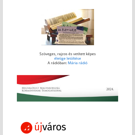
k
e
p
r
Szöveges, rajzos és vetített képes
életige letöltése
A rádióban:
Mária rádió