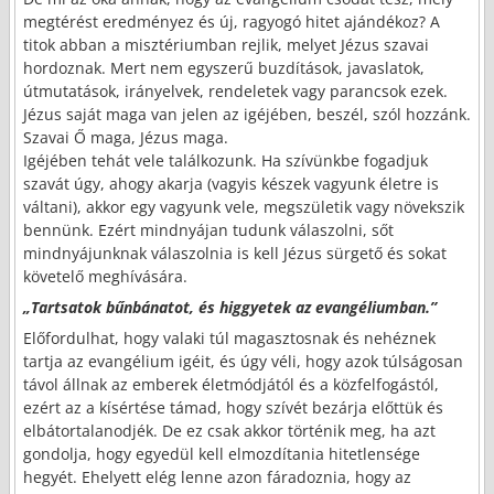
megtérést eredményez és új, ragyogó hitet ajándékoz? A
titok abban a misztériumban rejlik, melyet Jézus szavai
hordoznak. Mert nem egyszerű buzdítások, javaslatok,
útmutatások, irányelvek, rendeletek vagy parancsok ezek.
Jézus saját maga van jelen az igéjében, beszél, szól hozzánk.
Szavai Ő maga, Jézus maga.
Igéjében tehát vele találkozunk. Ha szívünkbe fogadjuk
szavát úgy, ahogy akarja (vagyis készek vagyunk életre is
váltani), akkor egy vagyunk vele, megszületik vagy növekszik
bennünk. Ezért mindnyájan tudunk válaszolni, sőt
mindnyájunknak válaszolnia is kell Jézus sürgető és sokat
követelő meghívására.
„Tartsatok bűnbánatot, és higgyetek az evangéliumban.”
Előfordulhat, hogy valaki túl magasztosnak és nehéznek
tartja az evangélium igéit, és úgy véli, hogy azok túlságosan
távol állnak az emberek életmódjától és a közfelfogástól,
ezért az a kísértése támad, hogy szívét bezárja előttük és
elbátortalanodjék. De ez csak akkor történik meg, ha azt
gondolja, hogy egyedül kell elmozdítania hitetlensége
hegyét. Ehelyett elég lenne azon fáradoznia, hogy az