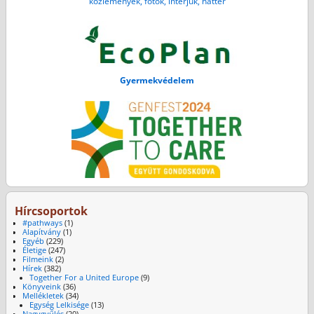
közlemények, fotók, interjúk, háttér
Gyermekvédelem
Hírcsoportok
#pathways
(1)
Alapítvány
(1)
Egyéb
(229)
Életige
(247)
Filmeink
(2)
Hírek
(382)
Together For a United Europe
(9)
Könyveink
(36)
Mellékletek
(34)
Egység Lelkisége
(13)