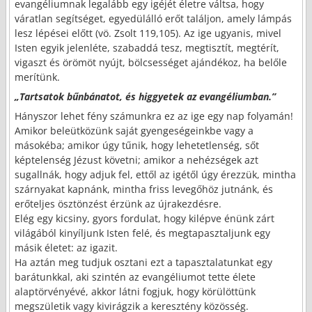
evangéliumnak legalább egy igéjét életre váltsa, hogy
váratlan segítséget, egyedülálló erőt találjon, amely lámpás
lesz lépései előtt (vö. Zsolt 119,105). Az ige ugyanis, mivel
Isten egyik jelenléte, szabaddá tesz, megtisztít, megtérít,
vigaszt és örömöt nyújt, bölcsességet ajándékoz, ha belőle
merítünk.
„Tartsatok bűnbánatot, és higgyetek az evangéliumban.”
Hányszor lehet fény számunkra ez az ige egy nap folyamán!
Amikor beleütközünk saját gyengeségeinkbe vagy a
másokéba; amikor úgy tűnik, hogy lehetetlenség, sőt
képtelenség Jézust követni; amikor a nehézségek azt
sugallnák, hogy adjuk fel, ettől az igétől úgy érezzük, mintha
szárnyakat kapnánk, mintha friss levegőhöz jutnánk, és
erőteljes ösztönzést érzünk az újrakezdésre.
Elég egy kicsiny, gyors fordulat, hogy kilépve énünk zárt
világából kinyíljunk Isten felé, és megtapasztaljunk egy
másik életet: az igazit.
Ha aztán meg tudjuk osztani ezt a tapasztalatunkat egy
barátunkkal, aki szintén az evangéliumot tette élete
alaptörvényévé, akkor látni fogjuk, hogy körülöttünk
megszületik vagy kivirágzik a keresztény közösség.