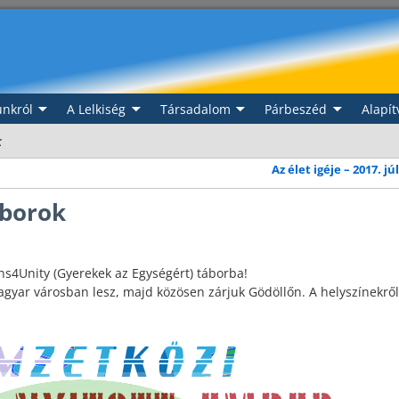
nkról
A Lelkiség
Társadalom
Párbeszéd
Alapít
k
Az élet igéje – 2017. jú
áborok
s4Unity (Gyerekek az Egységért) táborba!
agyar városban lesz, majd közösen zárjuk Gödöllőn. A helyszínekről