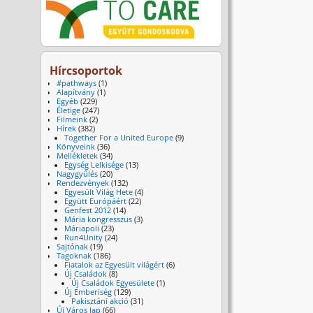
Hírcsoportok
#pathways
(1)
Alapítvány
(1)
Egyéb
(229)
Életige
(247)
Filmeink
(2)
Hírek
(382)
Together For a United Europe
(9)
Könyveink
(36)
Mellékletek
(34)
Egység Lelkisége
(13)
Nagygyűlés
(20)
Rendezvények
(132)
Egyesült Világ Hete
(4)
Együtt Európáért
(22)
Genfest 2012
(14)
Mária kongresszus
(3)
Máriapoli
(23)
Run4Unity
(24)
Sajtónak
(19)
Tagoknak
(186)
Fiatalok az Egyesült világért
(6)
Új Családok
(8)
Új Családok Egyesülete
(1)
Új Emberiség
(129)
Pakisztáni akció
(31)
Új Város lap
(66)