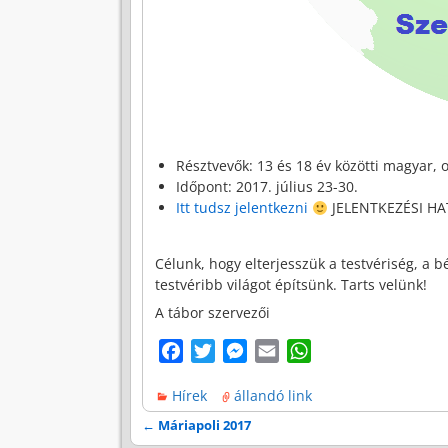
Résztvevők: 13 és 18 év közötti magyar, o
Időpont: 2017. július 23-30.
Itt tudsz jelentkezni
JELENTKEZÉSI HAT
Célunk, hogy elterjesszük a testvériség, a b
testvéribb világot építsünk. Tarts velünk!
A tábor szervezői
F
T
M
E
W
a
w
e
m
h
Hírek
állandó link
c
i
s
a
a
e
t
s
i
t
←
Máriapoli 2017
Bejegyzés navigáció
b
t
e
l
s