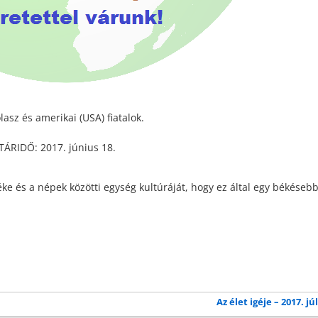
lasz és amerikai (USA) fiatalok.
ÁRIDŐ: 2017. június 18.
éke és a népek közötti egység kultúráját, hogy ez által egy békésebb
Az élet igéje – 2017. jú