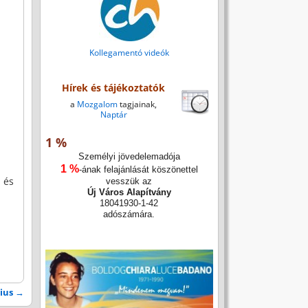
Kollegamentó videók
Hírek és tájékoztatók
a
Mozgalom
tagjainak,
Naptár
1 %
Személyi jövedelemadója
1 %
-ának felajánlását köszönettel
 és
vesszük az
Új Város Alapítvány
18041930-1-42
adószámára.
lius
→