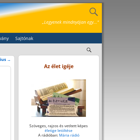
„Legyenek mindnyájan egy..."
vány
Sajtónak
lius
→
Az élet igéje
Szöveges, rajzos és vetített képes
életige letöltése
A rádióban:
Mária rádió