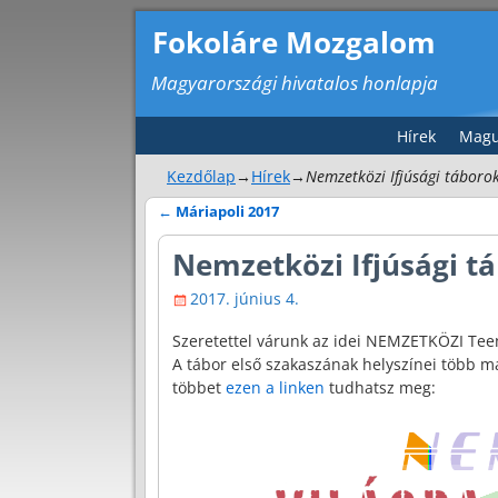
Fokoláre Mozgalom
Magyarországi hivatalos honlapja
Hírek
Magu
Kezdőlap
→
Hírek
→
Nemzetközi Ifjúsági táboro
←
Máriapoli 2017
Bejegyzés navigáció
Nemzetközi Ifjúsági t
2017. június 4.
Szeretettel várunk az idei NEMZETKÖZI Teen
A tábor első szakaszának helyszínei több m
többet
ezen a linken
tudhatsz meg: