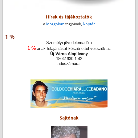
Hírek és tájékoztatók
a
Mozgalom
tagjainak,
Naptár
1 %
Személyi jövedelemadója
1 %
-ának felajánlását köszönettel vesszük az
Új Város Alapítvány
18041930-1-42
adószámára.
Sajtónak