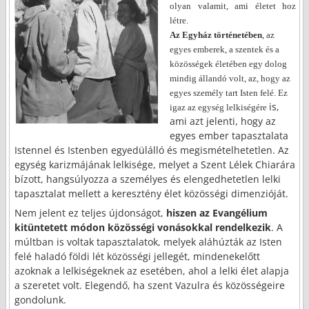
olyan valamit, ami életet hoz
létre.
Az Egyház történetében
, az
egyes emberek, a szentek és a
közösségek életében egy dolog
mindig állandó volt, az, hogy az
egyes személy tart Isten felé. Ez
is,
igaz az egység lelkiségére
ami azt jelenti, hogy az
egyes ember tapasztalata
Istennel és Istenben egyedülálló és megismételhetetlen. Az
egység karizmájának lelkisége, melyet a Szent Lélek Chiarára
bízott, hangsúlyozza a személyes és elengedhetetlen lelki
tapasztalat mellett a keresztény élet közösségi dimenzióját.
Nem jelent ez teljes újdonságot,
hiszen az Evangélium
kitüntetett módon közösségi vonásokkal rendelkezik
. A
múltban is voltak tapasztalatok, melyek aláhúzták az Isten
felé haladó földi lét közösségi jellegét, mindenekelőtt
azoknak a lelkiségeknek az esetében, ahol a lelki élet alapja
a szeretet volt. Elegendő, ha szent Vazulra és közösségeire
gondolunk.