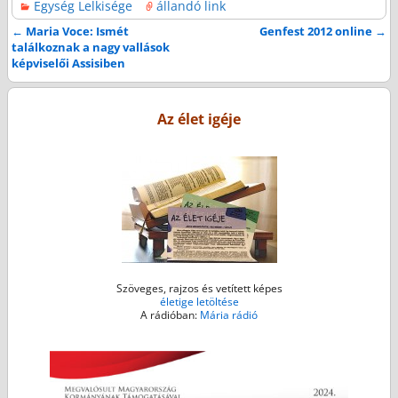
Egység Lelkisége
állandó link
c
i
s
a
a
e
t
s
i
t
←
Maria Voce: Ismét
Genfest 2012 online
→
Bejegyzés navigáció
találkoznak a nagy vallások
b
t
e
l
s
képviselői Assisiben
o
e
n
A
o
r
g
p
k
e
p
Az élet igéje
r
Szöveges, rajzos és vetített képes
életige letöltése
A rádióban:
Mária rádió