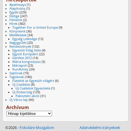
#pathways
(1)
Alapítvány
(1)
Egyéb
(229)
Életige
(247)
Filmeink
(2)
Hírek
(382)
Together For a United Europe
(9)
Könyveink
(36)
Mellékletek
(34)
Egység Lelkisége
(13)
Nagygyűlés
(20)
Rendezvények
(132)
Egyesült Világ Hete
(4)
Együtt Európáért
(22)
Genfest 2012
(14)
Mária kongresszus
(3)
Máriapoli
(23)
Run4Unity
(24)
Sajtónak
(19)
Tagoknak
(186)
Fiatalok az Egyesült világért
(6)
Új Családok
(8)
Új Családok Egyesülete
(1)
Új Emberiség
(129)
Pakisztáni akció
(31)
Új Város lap
(66)
Archívum
©2026 -
Fokoláre Mozgalom
Adatvédelmi irányelvek