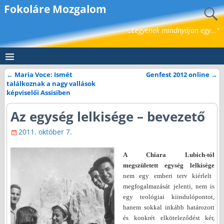
Fokoláre Mozgalom
„Legyenek mindnyájan egy..."
←
Maria Voce: Ismét
Genfest 2012 online
→
Bejegyzés navigáció
találkoznak a nagy vallások
képviselői Assisiben
Az egység lelkisége – bevezető
2011. október 7.
A Chiara Lubich-tól
megszületett egység lelkisége
nem egy emberi terv kiérlelt
megfogalmazását jelenti, nem is
egy teológiai kiindulópontot,
hanem sokkal inkább határozott
és konkrét elköteleződést kér,