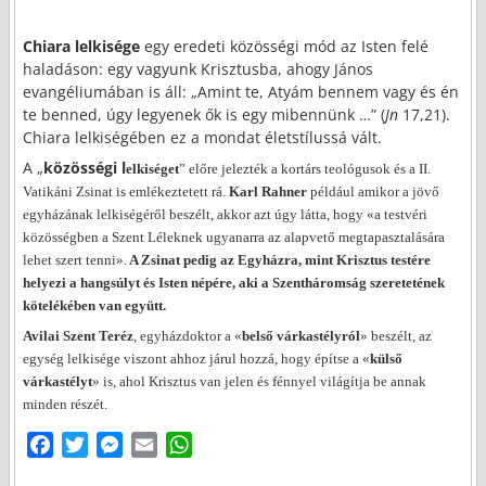
Chiara lelkisége
egy eredeti közösségi mód az Isten felé
haladáson: egy vagyunk Krisztusba, ahogy János
evangéliumában is áll: „Amint te, Atyám bennem vagy és én
te benned, úgy legyenek ők is egy mibennünk …” (
Jn
17,21).
Chiara lelkiségében ez a mondat életstílussá vált.
A „
közösségi l
elkisége
t
” előre jelezték a kortárs teológusok és a II.
Vatikáni Zsinat is emlékeztetett rá.
Karl Rahner
például amikor a jövő
egyházának lelkiségéről beszélt, akkor azt úgy látta, hogy «a testvéri
közösségben a Szent Léleknek ugyanarra az alapvető megtapasztalására
lehet szert tenni».
A Zsinat pedig az Egyházra, mint Krisztus testére
helyezi a hangsúlyt és Isten népére, aki a Szentháromság szeretetének
kötelékében van együtt.
Avilai Szent Teréz
, egyházdoktor a «
belső várkastélyról
» beszélt, az
egység lelkisége viszont ahhoz járul hozzá, hogy építse a «
külső
várkastélyt
» is, ahol Krisztus van jelen és fénnyel világítja be annak
minden részét.
F
T
M
E
W
a
w
e
m
h