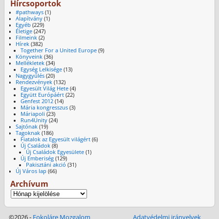
Hírcsoportok
#pathways
(1)
Alapítvány
(1)
Egyéb
(229)
Életige
(247)
Filmeink
(2)
Hírek
(382)
Together For a United Europe
(9)
Könyveink
(36)
Mellékletek
(34)
Egység Lelkisége
(13)
Nagygyűlés
(20)
Rendezvények
(132)
Egyesült Világ Hete
(4)
Együtt Európáért
(22)
Genfest 2012
(14)
Mária kongresszus
(3)
Máriapoli
(23)
Run4Unity
(24)
Sajtónak
(19)
Tagoknak
(186)
Fiatalok az Egyesült világért
(6)
Új Családok
(8)
Új Családok Egyesülete
(1)
Új Emberiség
(129)
Pakisztáni akció
(31)
Új Város lap
(66)
Archívum
©2026 -
Fokoláre Mozgalom
Adatvédelmi irányelvek