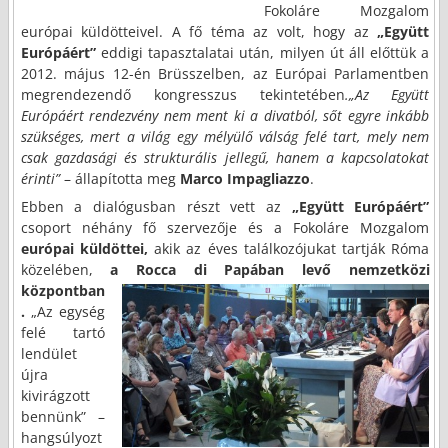
Fokoláre Mozgalom
európai küldötteivel. A fő téma az volt, hogy az
„Együtt
Európáért”
eddigi tapasztalatai után, milyen út áll előttük a
2012. május 12-én Brüsszelben, az Európai Parlamentben
megrendezendő kongresszus tekintetében
.
„Az Együtt
Európáért rendezvény nem ment ki a divatból, sőt egyre inkább
szükséges, mert a világ egy mélyülő válság felé tart, mely nem
csak gazdasági és strukturális jellegű, hanem a kapcsolatokat
érinti”
– állapította meg
Marco Impagliazzo
.
Ebben a dialógusban részt vett az
„Együtt Európáért”
csoport néhány fő szervezője és a Fokoláre Mozgalom
európai küldöttei,
akik az éves találkozójukat tartják Róma
közelében,
a Rocca di
Papában levő nemzetközi
központban
.
„Az egység
felé tartó
lendület
újra
kivirágzott
bennünk” –
hangsúlyozt