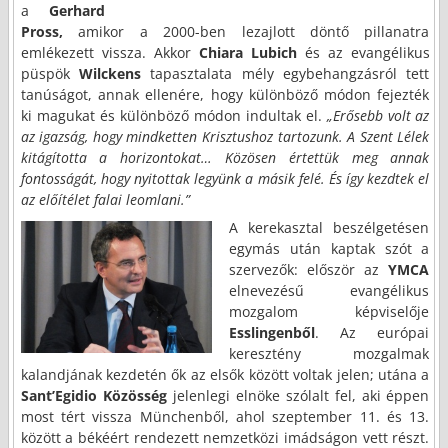
a
Gerhard
Pross,
amikor a 2000-ben lezajlott döntő pillanatra
emlékezett vissza. Akkor
Chiara Lubich
és az evangélikus
püspök
Wilckens
tapasztalata mély egybehangzásról tett
tanúságot, annak ellenére, hogy különböző módon fejezték
ki magukat és különböző módon indultak el.
„Erősebb volt az
az igazság, hogy mindketten Krisztushoz tartozunk.
A Szent Lélek
kitágította a horizontokat… Közösen értettük meg annak
fontosságát, hogy nyitottak legyünk a másik felé. És így kezdtek el
az előítélet falai leomlani.”
A kerekasztal beszélgetésen
egymás után kaptak szót a
szervezők: először az
YMCA
elnevezésű evangélikus
mozgalom képviselője
Esslingenből
. Az európai
keresztény mozgalmak
kalandjának kezdetén ők az elsők között voltak jelen; utána a
Sant’Egidio Közösség
jelenlegi elnöke szólalt fel, aki éppen
most tért vissza Münchenből, ahol szeptember 11. és 13.
között a békéért rendezett nemzetközi imádságon vett részt.