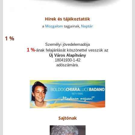
Hírek és tájékoztatók
a
Mozgalom
tagjainak,
Naptár
1 %
Személyi jövedelemadója
1 %
-ának felajánlását köszönettel vesszük az
Új Város Alapítvány
18041930-1-42
adószámára.
Sajtónak