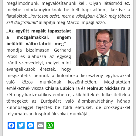
megálmodnunk, megvalósítanunk kell. Olyan látásmód ez,
melybe mindannyiunknak be kell kapcsolódni, kezdve a
fiataloktól:
„Pontosan azért, mert a válságban élünk, még többet
kell dolgoznunk”
állapítja meg Marco Impagliazzo.
„Az együtt megélt tapasztalat
a mozgalmakkal, engem
belülről változtatott meg”
–
mondja bizalmasan Gerhard
Pross és aláhúzza az egység
iránti szenvedélyt, melyet mint
evangélikusok éreztek, hogy
megszületik bennük a különböző keresztény egyházakkal
való közös munkának köszönhetően. Meghatottan
emlékeznek vissza
Chiara Lubich
-ra és
Helmut Nicklas
-ra, a
két nagy karizmatikus emberre, akik hittek és lelkesítették a
tömegeket az Európáért való álomban.Néhány hónap
különbséggel fejezték be földi életüket, de örökségükkel
folyamatosan inspirálják sokak munkáját.
F
T
M
E
W
a
w
e
m
h