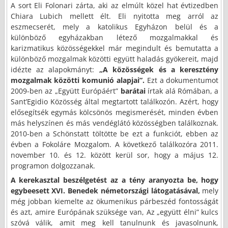
A sort Eli Folonari zárta, aki az elmúlt közel hat évtizedben
Chiara Lubich mellett élt. Eli nyitotta meg arról az
eszmecserét, mely a katolikus Egyházon belül és a
különböző egyházakban létező mozgalmakkal és
karizmatikus közösségekkel már megindult és bemutatta a
különböző mozgalmak közötti együtt haladás gyökereit, majd
idézte az alapokmányt:
„A közösségek és a keresztény
mozgalmak közötti komunió alapjai”.
Ezt a dokumentumot
2009-ben az „Együtt Európáért”
barátai
írtak alá Rómában, a
Sant’Egidio Közösség által megtartott találkozón. Azért, hogy
elősegítsék egymás kölcsönös megismerését, minden évben
más helyszínen és más vendéglátó közösségben találkoznak.
2010-ben a Schönstatt töltötte be ezt a funkciót, ebben az
évben a Fokoláre Mozgalom. A következő találkozóra 2011.
november 10. és 12. között kerül sor, hogy a május 12.
programon dolgozzanak.
A kerekasztal beszélgetést az a tény aranyozta be, hogy
egybeesett XVI. Benedek németországi látogatásával,
mely
még jobban kiemelte az ökumenikus párbeszéd fontosságát
és azt, amire Európának szüksége van, Az „együtt élni” kulcs
szóvá válik, amit meg kell tanulnunk és javasolnunk,