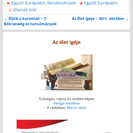
Együtt Európáért
,
Rendezvények
Együtt Európáért
c
i
s
a
a
állandó link
e
t
s
i
t
b
t
e
l
s
←
Éljük a karizmát – 7:
Az Élet Igéje – 2011. október
→
Bejegyzés navigáció
Bölcsesség és tanulmányok
o
e
n
A
o
r
g
p
k
e
p
Az élet igéje
r
Szöveges, rajzos és vetített képes
életige letöltése
A rádióban:
Mária rádió