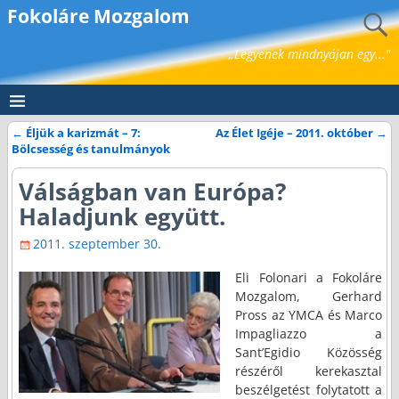
Fokoláre Mozgalom
„Legyenek mindnyájan egy..."
←
Éljük a karizmát – 7:
Az Élet Igéje – 2011. október
→
Bejegyzés navigáció
Bölcsesség és tanulmányok
Válságban van Európa?
Haladjunk együtt.
2011. szeptember 30.
Eli Folonari a Fokoláre
Mozgalom, Gerhard
Pross az YMCA és Marco
Impagliazzo a
Sant’Egidio Közösség
részéről kerekasztal
beszélgetést folytatott a