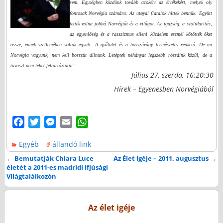
sem. Egységben küzdünk tovább azokért az értékekért, melyek oly
fontosak Norvégia számára. Az utøyai fiatalok hittek bennük.
Együtt
tették volna jobbá Norvégiát és a világot. Az igazság, a szolidaritás,
az egyenlőség és a rasszizmus elleni küzdelem eszméi kötötték őket
össze, ennek szellemében voltak együtt. A gyűlölet és a bosszúvágy természetes reakció. De mi
Norvégia vagyunk, nem kell bosszút állnunk. Letéptek néhányat legszebb rózsáink közül, de a
tavaszt nem lehet feltartóztatni”
.
Július 27, szerda, 16:20:30
Hírek – Egyenesben Norvégiából
F
T
M
E
W
a
w
e
m
h
Egyéb
állandó link
c
i
s
a
a
e
t
s
i
t
←
Bemutatják Chiara Luce
Az Élet Igéje – 2011. augusztus
→
Bejegyzés navigáció
életét a 2011-es madridi Ifjúsági
b
t
e
l
s
Világtalálkozón
o
e
n
A
o
r
g
p
k
e
p
Az élet igéje
r