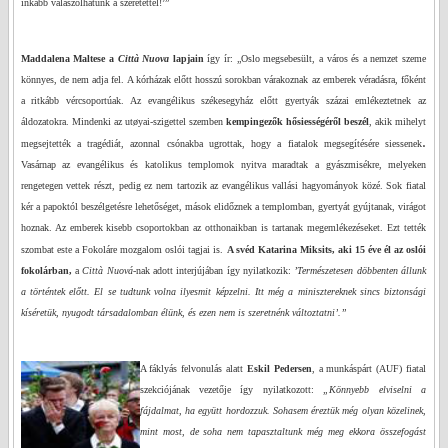
inkább válaszolhatunk a szeretettel!’”
Maddalena Maltese a
Città Nuova
lapjain
így ír: „Oslo megsebesült, a város és a nemzet szeme
könnyes, de nem adja fel. A kórházak előtt hosszú sorokban várakoznak az emberek véradásra, főként
a ritkább vércsoportúak. Az evangélikus székesegyház előtt gyertyák százai emlékeztetnek az
áldozatokra. Mindenki az utøyai-szigettel szemben
kempingezők hősiességéről beszél
, akik mihelyt
.
megsejtették a tragédiát, azonnal csónakba ugrottak, hogy a fiatalok megsegítésére siessenek
Vasárnap az evangélikus és katolikus templomok nyitva maradtak a gyászmisékre, melyeken
rengetegen vettek részt, pedig ez nem tartozik az evangélikus vallási hagyományok közé. Sok fiatal
kér a papoktól beszélgetésre lehetőséget, mások elidőznek a templomban, gyertyát gyújtanak, virágot
hoznak. Az emberek kisebb csoportokban az otthonaikban is tartanak megemlékezéseket. Ezt tették
szombat este a Fokoláre mozgalom oslói tagjai is.
A svéd Katarina Miksits, aki 15 éve él az oslói
fokolárban,
a
Città Nuová
-nak adott interjújában így nyilatkozik:
’Természetesen döbbenten állunk
a történtek előtt. El se tudtunk volna ilyesmit képzelni. Itt még a minisztereknek sincs biztonsági
kíséretük, nyugodt társadalomban élünk, és ezen nem is szeretnénk változtatni’.”
A fáklyás felvonulás alatt
Eskil Pedersen
, a munkáspárt (AUF) fiatal
szekciójának vezetője így nyilatkozott:
„Könnyebb elviselni a
fájdalmat, ha együtt hordozzuk. Sohasem éreztük még olyan közelinek,
mint most, de soha nem tapasztaltunk még meg ekkora összefogást