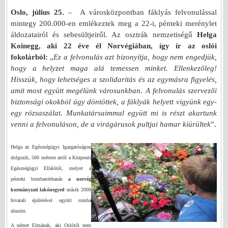
Oslo, július 25.
–
A városközpontban fáklyás felvonulással
mintegy 200.000-en emlékeztek meg a 22-i, pénteki merénylet
áldozatairól és sebesültjeiről. Az osztrák nemzetiségű
Helga
Koinegg, aki 22 éve él Norvégiában, így ír az oslói
fokolárból:
„
Ez a felvonulás azt bizonyítja, hogy nem engedjük,
hogy a helyzet maga alá temessen minket. Ellenkezőleg!
Hisszük, hogy lehetséges a szolidaritás és az egymásra figyelés,
amit most együtt megélünk városunkban. A felvonulás szervezői
biztonsági okokból úgy döntöttek, a fáklyák helyett vigyünk egy-
egy rózsaszálat. Munkatársaimmal együtt mi is részt akartunk
venni a felvonuláson, de a virágárusok pultjai hamar kiürültek
”.
Helga az Egészségügyi Igazgatóságon
dolgozik, 500 méterre attól a Központi
Egészségügyi Ellátótól, melyet a
pénteki bombarobbanás
a norvég
kormányzati lakónegyed
másik 2000
hivatali épületével együtt romba
döntött.
A német Elmának, aki Oslótól nem