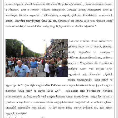
messze dolgozik, sikerült beszereznie 200 rózsát Helga kollégái részére.
„Útnak eredtünk kezünkben
a rózsákkal, amit a szemben jövőknek osztogattunk. Sokakkal komoly beszélgetésre adott ez
lehetőséget. Hirtelen megszűnt a különbözőség norvégok, afrikaiak, közel-keletiek, muzulmánok
között…
Norvégia megváltozott július 22. óta.
Összetartó nép lettünk, ez a nagy fájdalom eggyé
kovácsolt minket, és bennünk él a remény, hogy ki fogunk lábalni ebből a helyzetből.
”
„Ma este a város utcáin kétszázezren
gyűltünk össze: kicsik, nagyok, fiatalok,
idősek, külföldiek és norvégok.”
Néhányan visszaemlékeztek arra, amikor a
király a II. Világháború után visszatért az
országba. Akkor volt utoljára ilyen
nagyméretű, szép felvonulás.
„Apáink
mindig mondogatták: ’Soha többé ne
legyen április
9.’
(Norvégia megtámadása 1940-ben ezen a napon következett be (sz.j.), mi meg azt
mondjuk:
’Soha többé ne legyen július
22.’
”
– nyilatkozta
Jens Stoltenberg
, Norvégia
miniszterelnöke az áldozatokról való megemlékezésért tartott rendezvényen.
Helga így folytatja:
„Ezekben a napokban a szokásostól eltérő megnyilatkozások hangzanak el az emberek ajkáról.
Visszatérő mondatként lehet hallani: ’Ha egy ember képes ennyire gyűlölni, mi, akik együtt
vagyunk, mennyivel