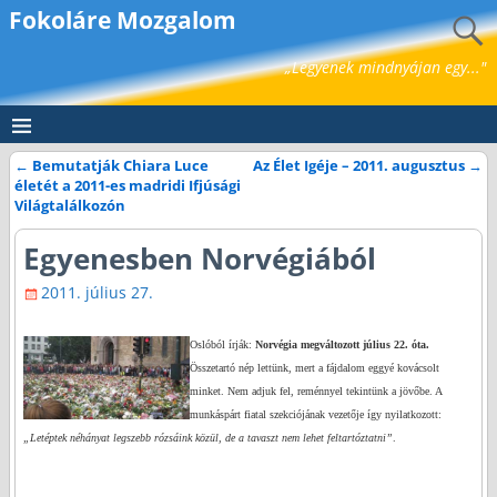
Fokoláre Mozgalom
„Legyenek mindnyájan egy..."
←
Bemutatják Chiara Luce
Az Élet Igéje – 2011. augusztus
→
Bejegyzés navigáció
életét a 2011-es madridi Ifjúsági
Világtalálkozón
Egyenesben Norvégiából
2011. július 27.
Oslóból írják:
Norvégia megváltozott július 22. óta.
Összetartó nép lettünk, mert a fájdalom eggyé kovácsolt
minket. Nem adjuk fel, reménnyel tekintünk a jövőbe. A
munkáspárt fiatal szekciójának vezetője így nyilatkozott:
„Letéptek néhányat legszebb rózsáink közül, de a tavaszt nem lehet feltartóztatni”
.