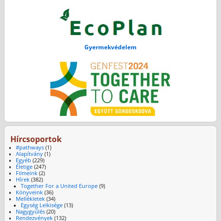
Gyermekvédelem
Hírcsoportok
#pathways
(1)
Alapítvány
(1)
Egyéb
(229)
Életige
(247)
Filmeink
(2)
Hírek
(382)
Together For a United Europe
(9)
Könyveink
(36)
Mellékletek
(34)
Egység Lelkisége
(13)
Nagygyűlés
(20)
Rendezvények
(132)