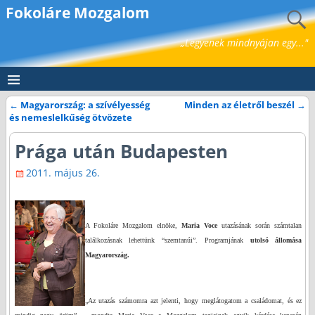
Fokoláre Mozgalom
„Legyenek mindnyájan egy..."
←
Magyarország: a szívélyesség
Minden az életről beszél
→
Bejegyzés navigáció
és nemeslelkűség ötvözete
Prága után Budapesten
2011. május 26.
A Fokoláre Mozgalom elnöke,
Maria Voce
utazásának során számtalan
találkozásnak lehettünk “szemtanúi”. Programjának
utolsó állomása
Magyarország.
„Az utazás számomra azt jelenti, hogy meglátogatom a családomat, és ez