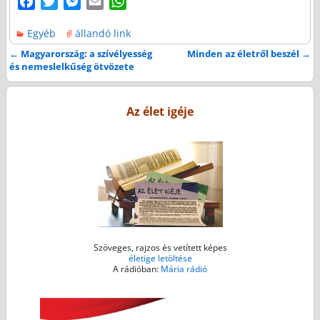
F
T
M
E
W
a
w
e
m
h
Egyéb
állandó link
c
i
s
a
a
e
t
s
i
t
←
Magyarország: a szívélyesség
Minden az életről beszél
→
Bejegyzés navigáció
és nemeslelkűség ötvözete
b
t
e
l
s
o
e
n
A
o
r
g
p
Az élet igéje
k
e
p
r
Szöveges, rajzos és vetített képes
életige letöltése
A rádióban:
Mária rádió