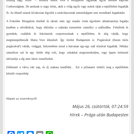
mindig nagy öröm” – mondta Maria Voce a Mozgalom tagjainak egyik kérdése kapcsán
Csehországban. De azoknak is nagy öröm, akik a világ egyik vagy másik táján a repülőtéren fogadják
őt. Az érkező utasok kíváncsian figyelik a szokványosnak semmiképpen sem mondható fogadtatást.
A Fokoláre Mozgalom elnökét és társait nem egy utazási iroda ügyeletes alkalmazottja fogadja
kezében a névtáblával, hogy elkísérje a számára ismeretlen személyt a szállodába. Felnőttek és
gyerekek, családok és fokolarinik csoportosulnak a repülőtéren, és alig várják, hogy
megünnepelhessék Maria Voce érkezését. Így történt Budapesten is: Pogácsával (finom túrós
pogácsával!) várták, virággal, helyesebben mind a hatvanan egy-egy szál rózsával fogadták. Néhány
személyes szó és egy ölelés elég volt, hogy sokakkal megismerkedjen, vagy éppen örömmel
üdvözölje a rég nem látott ismerősöket.
Elérkezett a várva várt nap, és új szakasz kezdődik… Ezt a pillanatot örökíti meg a repülőtéren
készült csoportkép.
Képek az eseményről
Május 26, csütörtök, 07:24:59
Hírek – Prága után Budapesten