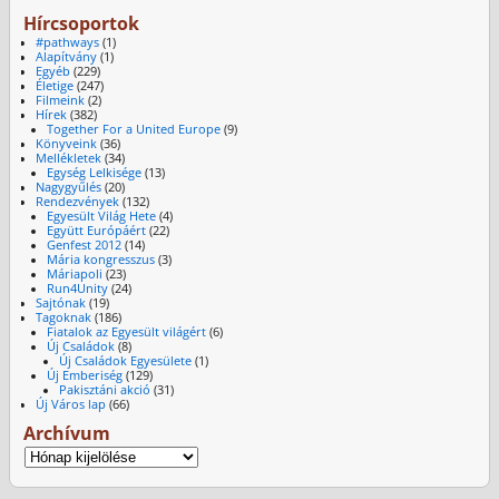
Hírcsoportok
#pathways
(1)
Alapítvány
(1)
Egyéb
(229)
Életige
(247)
Filmeink
(2)
Hírek
(382)
Together For a United Europe
(9)
Könyveink
(36)
Mellékletek
(34)
Egység Lelkisége
(13)
Nagygyűlés
(20)
Rendezvények
(132)
Egyesült Világ Hete
(4)
Együtt Európáért
(22)
Genfest 2012
(14)
Mária kongresszus
(3)
Máriapoli
(23)
Run4Unity
(24)
Sajtónak
(19)
Tagoknak
(186)
Fiatalok az Egyesült világért
(6)
Új Családok
(8)
Új Családok Egyesülete
(1)
Új Emberiség
(129)
Pakisztáni akció
(31)
Új Város lap
(66)
Archívum