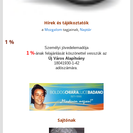
Hírek és tájékoztatók
a
Mozgalom
tagjainak,
Naptár
1 %
Személyi jövedelemadója
1 %
-ának felajánlását köszönettel vesszük az
Új Város Alapítvány
18041930-1-42
adószámára.
Sajtónak