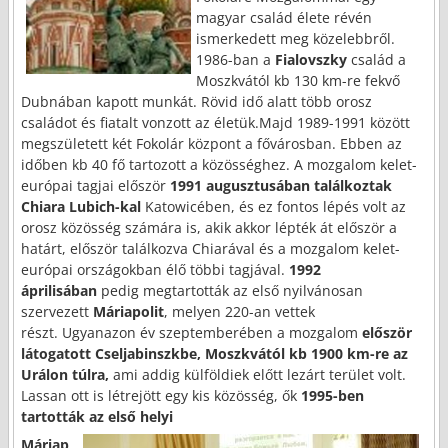
magyar család élete révén
ismerkedett meg közelebbről.
1986-ban a
Fialovszky
család a
Moszkvától kb 130 km-re fekvő
Dubnában kapott munkát. Rövid idő alatt több orosz
családot és fiatalt vonzott az életük.Majd 1989-1991 között
megszületett két Fokolár központ a fővárosban. Ebben az
időben kb 40 fő tartozott a közösséghez. A mozgalom kelet-
európai tagjai először
1991 augusztusában
találkoztak
Chiara Lubich-kal
Katowicében, és ez fontos lépés volt az
orosz közösség számára is, akik akkor lépték át először a
határt, először találkozva Chiarával és a mozgalom kelet-
európai országokban élő többi tagjával.
1992
áprilisában
pedig megtartották az első nyilvánosan
szervezett
Máriapolit
, melyen 220-an vettek
részt. Ugyanazon év szeptemberében a mozgalom
először
látogatott Cseljabinszkbe, Moszkvától kb 1900 km-re az
Urálon túlra,
ami addig külföldiek előtt lezárt terület volt.
Lassan ott is létrejött egy kis közösség, ők
1995-ben
tartották az első helyi
Máriap