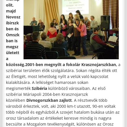
olit,
majd
Novosz
ibirszk
ben és
Omszk
ban is
megsz
ületett
a
közösség.2001-ben megnyílt a fokolár Krasznojarszkban,
a
szibériai területen élők szolgálatára. Sokan régóta élték ott
az Életigét, most lehetőség nyílt a velük való kapcsolat
kialakítására. A lelkiséget hamarosan sokan
megismerték
Szibéria
különböző városaiban. Az első
szibériai Máriapoli 2004-ben Krasznojarszk
közelében
Divnogorszkban zajlott
. A résztvevők több
városból érkeztek, volt, aki 2000 km-t utazott, 90-en voltak
több népből és egyházból.A szovjet hatalom bukása után az
orosz társadalom az értékeket keresve mindig is nagyra
becsülte a Mozgalom tevékenységét, különösen az Orosz