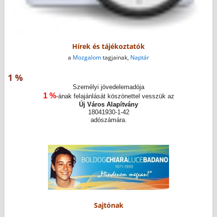
Hírek és tájékoztatók
a
Mozgalom
tagjainak,
Naptár
1 %
Személyi jövedelemadója
1 %
-ának felajánlását köszönettel vesszük az
Új Város Alapítvány
18041930-1-42
adószámára.
Sajtónak