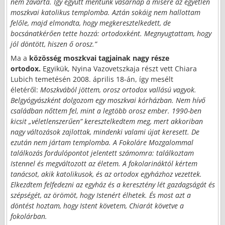
nem zavarta. Így együtt mentünk vasárnap a misére az egyetlen
moszkvai katolikus templomba. Aztán sokáig nem hallottam
felőle, majd elmondta, hogy megkeresztelkedett, de
bocsánatkérően tette hozzá: ortodoxként. Megnyugtattam, hogy
jól döntött, hiszen ő orosz.”
Ma a
közösség moszkvai tagjainak nagy része
ortodox.
Egyikük, Nyina Vazovetszkaja részt vett Chiara
Lubich temetésén 2008. április 18-án, így mesélt
életéről:
Moszkvából jöttem, orosz ortodox vallású vagyok.
Belgyógyászként dolgozom egy moszkvai kórházban. Nem hívő
családban nőttem fel, mint a legtöbb orosz ember. 1990-ben
kicsit „véletlenszerűen” keresztelkedtem meg, mert akkoriban
nagy változások zajlottak, mindenki valami újat keresett. De
ezután nem jártam templomba. A Fokoláre Mozgalommal
találkozás fordulópontot jelentett számomra: találkoztam
Istennel és megváltozott az életem. A fokolarináktól kértem
tanácsot, akik katolikusok, és az ortodox egyházhoz vezettek.
Elkezdtem felfedezni az egyház és a keresztény lét gazdagságát és
szépségét, az örömöt, hogy Istenért élhetek. És most azt a
döntést hoztam, hogy Istent követem, Chiarát követve a
fokolárban.