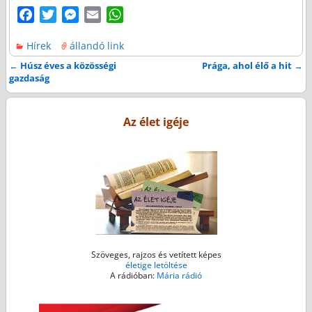
F
T
M
E
W
a
w
e
m
h
Hírek
állandó link
c
i
s
a
a
e
t
s
i
t
←
Húsz éves a közösségi
Prága, ahol élő a hit
→
Bejegyzés navigáció
gazdaság
b
t
e
l
s
o
e
n
A
o
r
g
p
Az élet igéje
k
e
p
r
Szöveges, rajzos és vetített képes
életige letöltése
A rádióban:
Mária rádió