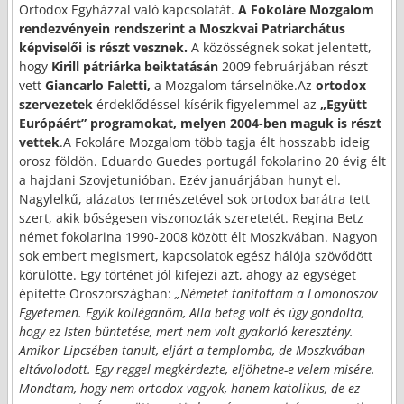
Ortodox Egyházzal való kapcsolatát.
A Fokoláre Mozgalom
rendezvényein rendszerint a Moszkvai Patriarchátus
képviselői is részt vesznek.
A közösségnek sokat jelentett,
hogy
Kirill pátriárka beiktatásán
2009 februárjában részt
vett
Giancarlo Faletti,
a Mozgalom társelnöke.Az
ortodox
szervezetek
érdeklődéssel kísérik figyelemmel az
„Együtt
Európáért” programokat, melyen 2004-ben maguk is részt
vettek
.A Fokoláre Mozgalom több tagja élt hosszabb ideig
orosz földön. Eduardo Guedes portugál fokolarino 20 évig élt
a hajdani Szovjetunióban. Ezév januárjában hunyt el.
Nagylelkű, alázatos természetével sok ortodox barátra tett
szert, akik bőségesen viszonozták szeretetét. Regina Betz
német fokolarina 1990-2008 között élt Moszkvában. Nagyon
sok embert megismert, kapcsolatok egész hálója szövődött
körülötte. Egy történet jól kifejezi azt, ahogy az egységet
építette Oroszországban:
„Németet tanítottam a Lomonoszov
Egyetemen. Egyik kolléganőm, Alla beteg volt és úgy gondolta,
hogy ez Isten büntetése, mert nem volt gyakorló keresztény.
Amikor Lipcsében tanult, eljárt a templomba, de Moszkvában
eltávolodott. Egy reggel megkérdezte, eljöhetne-e velem misére.
Mondtam, hogy nem ortodox vagyok, hanem katolikus, de ez