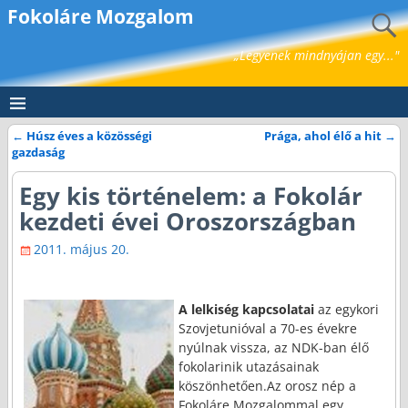
Fokoláre Mozgalom
„Legyenek mindnyájan egy..."
←
Húsz éves a közösségi
Prága, ahol élő a hit
→
Bejegyzés navigáció
gazdaság
Egy kis történelem: a Fokolár
kezdeti évei Oroszországban
2011. május 20.
A lelkiség kapcsolatai
az egykori
Szovjetunióval a 70-es évekre
nyúlnak vissza, az NDK-ban élő
fokolarinik utazásainak
köszönhetően.Az orosz nép a
Fokoláre Mozgalommal egy