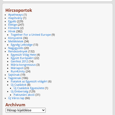
Hírcsoportok
#pathways
(1)
Alapítvány
(1)
Egyéb
(229)
Életige
(247)
Filmeink
(2)
Hírek
(382)
Together For a United Europe
(9)
Könyveink
(36)
Mellékletek
(34)
Egység Lelkisége
(13)
Nagygyűlés
(20)
Rendezvények
(132)
Egyesült Világ Hete
(4)
Együtt Európáért
(22)
Genfest 2012
(14)
Mária kongresszus
(3)
Máriapoli
(23)
Run4Unity
(24)
Sajtónak
(19)
Tagoknak
(186)
Fiatalok az Egyesült világért
(6)
Új Családok
(8)
Új Családok Egyesülete
(1)
Új Emberiség
(129)
Pakisztáni akció
(31)
Új Város lap
(66)
Archívum