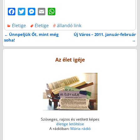
F
T
M
E
W
a
w
e
m
h
Életige
Életige
állandó link
c
i
s
a
a
e
t
s
i
t
←
Ünnpeljük Őt, mint még
Új Város – 2011. január-február
Bejegyzés navigáció
soha!
→
b
t
e
l
s
o
e
n
A
o
r
g
p
Az élet igéje
k
e
p
r
Szöveges, rajzos és vetített képes
életige letöltése
A rádióban:
Mária rádió