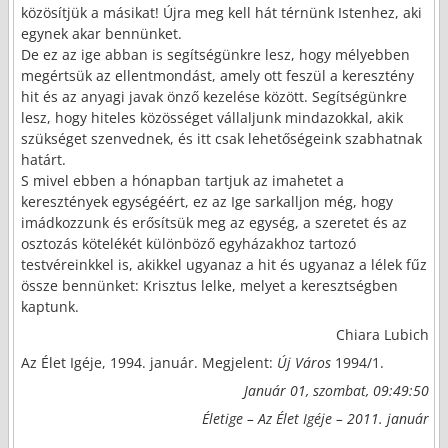
közösítjük a másikat! Újra meg kell hát térnünk Istenhez, aki
egynek akar bennünket.
De ez az ige abban is segítségünkre lesz, hogy mélyebben
megértsük az ellentmondást, amely ott feszül a keresztény
hit és az anyagi javak önző kezelése között. Segítségünkre
lesz, hogy hiteles közösséget vállaljunk mindazokkal, akik
szükséget szenvednek, és itt csak lehetőségeink szabhatnak
határt.
S mivel ebben a hónapban tartjuk az imahetet a
keresztények egységéért, ez az Ige sarkalljon még, hogy
imádkozzunk és erősítsük meg az egység, a szeretet és az
osztozás kötelékét különböző egyházakhoz tartozó
testvéreinkkel is, akikkel ugyanaz a hit és ugyanaz a lélek fűz
össze bennünket: Krisztus lelke, melyet a keresztségben
kaptunk.
Chiara Lubich
Az Élet Igéje, 1994. január. Megjelent:
Új Város
1994/1.
Január 01, szombat, 09:49:50
Életige – Az Élet Igéje – 2011. január