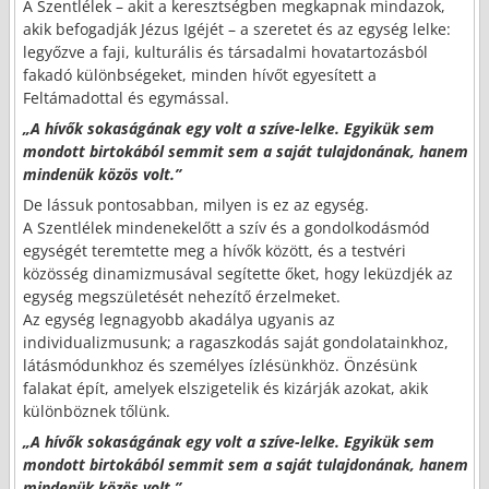
A Szentlélek – akit a keresztségben megkapnak mindazok,
akik befogadják Jézus Igéjét – a szeretet és az egység lelke:
legyőzve a faji, kulturális és társadalmi hovatartozásból
fakadó különbségeket, minden hívőt egyesített a
Feltámadottal és egymással.
„A hívők sokaságának egy volt a szíve-lelke. Egyikük sem
mondott birtokából semmit sem a saját tulajdonának, hanem
mindenük közös volt.”
De lássuk pontosabban, milyen is ez az egység.
A Szentlélek mindenekelőtt a szív és a gondolkodásmód
egységét teremtette meg a hívők között, és a testvéri
közösség dinamizmusával segítette őket, hogy leküzdjék az
egység megszületését nehezítő érzelmeket.
Az egység legnagyobb akadálya ugyanis az
individualizmusunk; a ragaszkodás saját gondolatainkhoz,
látásmódunkhoz és személyes ízlésünkhöz. Önzésünk
falakat épít, amelyek elszigetelik és kizárják azokat, akik
különböznek tőlünk.
„A hívők sokaságának egy volt a szíve-lelke. Egyikük sem
mondott birtokából semmit sem a saját tulajdonának, hanem
mindenük közös volt.”