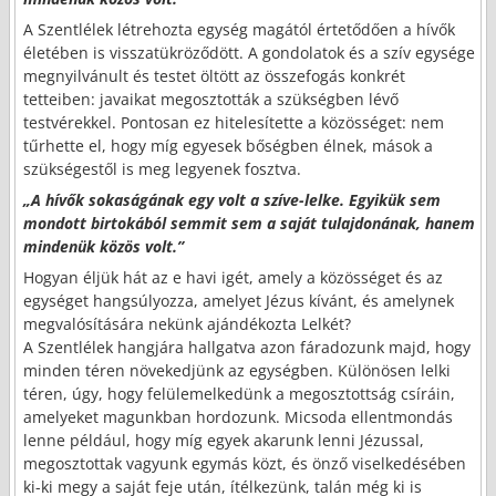
A Szentlélek létrehozta egység magától értetődően a hívők
életében is visszatükröződött. A gondolatok és a szív egysége
megnyilvánult és testet öltött az összefogás konkrét
tetteiben: javaikat megosztották a szükségben lévő
testvérekkel. Pontosan ez hitelesítette a közösséget: nem
tűrhette el, hogy míg egyesek bőségben élnek, mások a
szükségestől is meg legyenek fosztva.
„A hívők sokaságának egy volt a szíve-lelke. Egyikük sem
mondott birtokából semmit sem a saját tulajdonának, hanem
mindenük közös volt.”
Hogyan éljük hát az e havi igét, amely a közösséget és az
egységet hangsúlyozza, amelyet Jézus kívánt, és amelynek
megvalósítására nekünk ajándékozta Lelkét?
A Szentlélek hangjára hallgatva azon fáradozunk majd, hogy
minden téren növekedjünk az egységben. Különösen lelki
téren, úgy, hogy felülemelkedünk a megosztottság csíráin,
amelyeket magunkban hordozunk. Micsoda ellentmondás
lenne például, hogy míg egyek akarunk lenni Jézussal,
megosztottak vagyunk egymás közt, és önző viselkedésében
ki-ki megy a saját feje után, ítélkezünk, talán még ki is