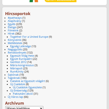
Hírcsoportok
#pathways
(1)
Alapítvány
(1)
Egyéb
(229)
Életige
(247)
Filmeink
(2)
Hírek
(382)
Together For a United Europe
(9)
Könyveink
(36)
Mellékletek
(34)
Egység Lelkisége
(13)
Nagygyűlés
(20)
Rendezvények
(132)
Egyesült Világ Hete
(4)
Együtt Európáért
(22)
Genfest 2012
(14)
Mária kongresszus
(3)
Máriapoli
(23)
Run4Unity
(24)
Sajtónak
(19)
Tagoknak
(186)
Fiatalok az Egyesült világért
(6)
Új Családok
(8)
Új Családok Egyesülete
(1)
Új Emberiség
(129)
Pakisztáni akció
(31)
Új Város lap
(66)
Archívum