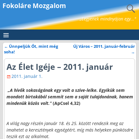
Fokoláre Mozgalom
„Legyenek mindnyájan egy..."
←
Ünnpeljük Őt, mint még
Új Város – 2011. január-február
Bejegyzés navigáció
soha!
→
Az Élet Igéje – 2011. január
2011. január 1.
„A hívők sokaságának egy volt a szíve-lelke. Egyikük sem
mondott birtokából semmit sem a saját tulajdonának, hanem
mindenük közös volt.”
(ApCsel 4,32)
A világ nagy részén január 18. és 25. között rendezik meg az
imahetet a keresztények egységéért, míg más helyeken pünkösdre
teszik ezt az alkalmat.