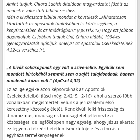
Amint tudjuk, Chiara Lubich általában magyarázatot fűzött az
imahétre választott bibliai részhez.
Idén a kiválasztott bibliai mondat a következő: „Állhatatosan
kitartottak az apostolok tanításában és közösségében, a
kenyértörésben és az imádságban.” (ApCsel2,42) Hogy ezt jobban
átgondoljuk, és jobban tudjuk élni, Chiara alábbi, 1994-es
igemagyarázatát ajánljuk, amelyet az Apostolok Cselekedeteinek
4,32-es verséhez írt.
„A hívők sokaságának egy volt a szíve-lelke. Egyikük sem
mondott birtokából semmit sem a saját tulajdonának, hanem
mindenük közös volt.” (ApCsel 4,32)
Ez az ige egyike azon képsoroknak az Apostolok
Cselekedeteiből (lásd még: 2,42; 5,12-16), ahol a szerző főbb
vonalakban megismerteti velünk a jeruzsálemi első
keresztény közösség életét. Rendkívüli lelki frissesség és
dinamizmus, imádság és tanúságtétel jellemezte a
közösséget, de legfőképpen nagy egység, ahogy Jézus akarta:
ez legyen a félreérthetetlen ismertetőjele és a forrása
egyháza termékenységének.