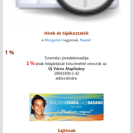
Hírek és tájékoztatók
a
Mozgalom
tagjainak,
Naptár
1 %
Személyi jövedelemadója
1 %
-ának felajánlását köszönettel vesszük az
Új Város Alapítvány
18041930-1-42
adószámára.
Sajtónak