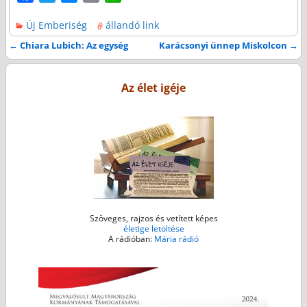
a
w
e
m
h
Új Emberiség
állandó link
c
i
s
a
a
e
t
s
i
t
←
Chiara Lubich: Az egység
Karácsonyi ünnep Miskolcon
→
Bejegyzés navigáció
b
t
e
l
s
o
e
n
A
Az élet igéje
o
r
g
p
k
e
p
r
Szöveges, rajzos és vetített képes
életige letöltése
A rádióban:
Mária rádió