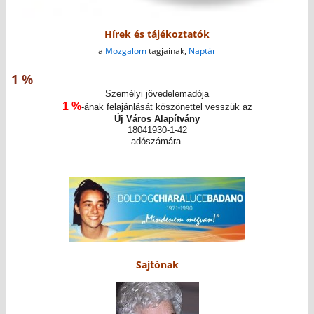
Hírek és tájékoztatók
a
Mozgalom
tagjainak,
Naptár
1 %
Személyi jövedelemadója
1 %
-ának felajánlását köszönettel vesszük az
Új Város Alapítvány
18041930-1-42
adószámára.
Sajtónak