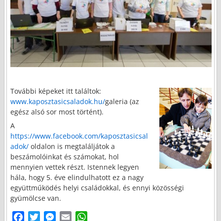
További képeket itt találtok:
www.kaposztasicsaladok.hu/
galeria (az
egész alsó sor most történt).
A
https://www.facebook.com/kaposztasicsal
adok/
oldalon is megtaláljátok a
beszámolóinkat és számokat, hol
mennyien vettek részt. Istennek legyen
hála, hogy 5. éve elindulhatott ez a nagy
együttműködés helyi családokkal, és ennyi közösségi
gyümölcse van.
F
T
M
E
W