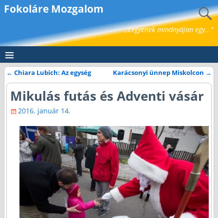
Fokoláre Mozgalom
„Legyenek mindnyájan egy..."
←
Chiara Lubich: Az egység
Karácsonyi ünnep Miskolcon
→
Bejegyzés navigáció
Mikulás futás és Adventi vásár
2016. január 14.