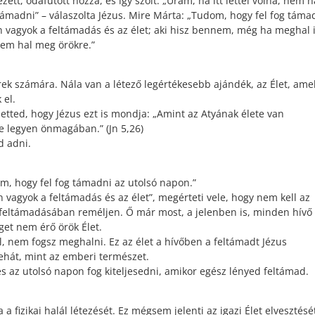
t, odafutott hozzá, és így szólt: „Uram, ha itt lettél volna, nem h
támadni” – válaszolta Jézus. Mire Márta: „Tudom, hogy fel fog táma
Én vagyok a feltámadás és az élet; aki hisz bennem, még ha meghal i
 nem hal meg örökre.”
rek számára. Nála van a létező legértékesebb ajándék, az Élet, ame
 el.
etted, hogy Jézus ezt is mondja: „Amint az Atyának élete van
e legyen önmagában.” (Jn 5,26)
d adni.
m, hogy fel fog támadni az utolsó napon.”
n vagyok a feltámadás és az élet”, megérteti vele, hogy nem kell az
 feltámadásában reméljen. Ő már most, a jelenben is, minden hívő
get nem érő örök Élet.
, nem fogsz meghalni. Ez az élet a hívőben a feltámadt Jézus
ehát, mint az emberi természet.
és az utolsó napon fog kiteljesedni, amikor egész lényed feltámad.
 fizikai halál létezését. Ez mégsem jelenti az igazi Élet elvesztésé