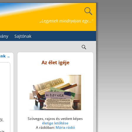
„Legyenek mindnyájan egy..."
vány
Sajtónak
tünk
→
Az élet igéje
Szöveges, rajzos és vetített képes
l.
életige letöltése
A rádióban:
Mária rádió