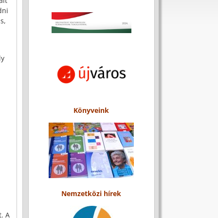
alt
dni
s,
ly
Könyveink
Nemzetközi hírek
t. A