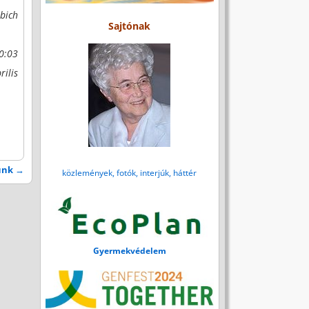
bich
Sajtónak
50:03
rilis
tünk
→
közlemények, fotók, interjúk, háttér
Gyermekvédelem