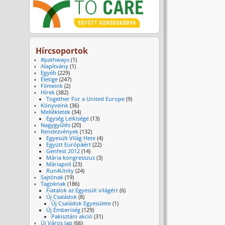
Hírcsoportok
#pathways
(1)
Alapítvány
(1)
Egyéb
(229)
Életige
(247)
Filmeink
(2)
Hírek
(382)
Together For a United Europe
(9)
Könyveink
(36)
Mellékletek
(34)
Egység Lelkisége
(13)
Nagygyűlés
(20)
Rendezvények
(132)
Egyesült Világ Hete
(4)
Együtt Európáért
(22)
Genfest 2012
(14)
Mária kongresszus
(3)
Máriapoli
(23)
Run4Unity
(24)
Sajtónak
(19)
Tagoknak
(186)
Fiatalok az Egyesült világért
(6)
Új Családok
(8)
Új Családok Egyesülete
(1)
Új Emberiség
(129)
Pakisztáni akció
(31)
Új Város lap
(66)