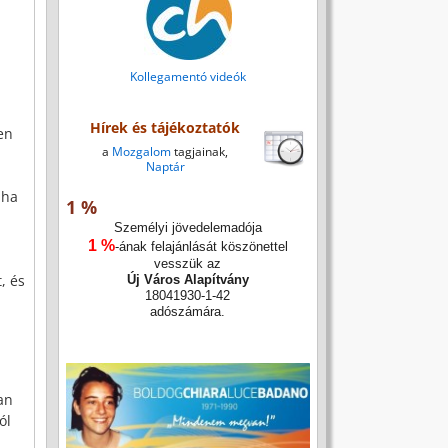
Kollegamentó videók
Hírek és tájékoztatók
en
a
Mozgalom
tagjainak,
Naptár
 ha
1 %
Személyi jövedelemadója
1 %
-ának felajánlását köszönettel
vesszük az
, és
Új Város Alapítvány
18041930-1-42
adószámára.
an
ól