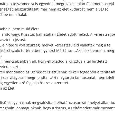
ára, a te számodra is egyedüli, megrázó és talán félelmetes erejű
enségét, abszurditását, már nem az élet kudarcát, nem a végső
többé nem halál.
soha el nem múló élet?
andó vagy, Krisztus halhatatlan Életet adott neked. A keresztségb
asztotta Jézust.
a hitedre volt szükség, melyet keresztszüleid vallottak meg a te
ásáról szóló történetben így szól Mártához: „Aki hisz bennem, még
)
l: nemcsak abban áll, hogy elfogadod a Krisztus által hirdetett
eted is azt.
kell mondanod az igenedet Krisztusnak, el kell fogadnod a tanítását
. Jézus világosan megmondta: „Aki megtartja tanításomat, nem ízleli
ig egyetlen szó foglalja össze: a szeretet.
 az Élet!
ítsünk egymásnak megvalósítani elhatározásunkat, melyet állandó
a meghalni önmagunknak, hogy Krisztus, a Feltámadott már mostant