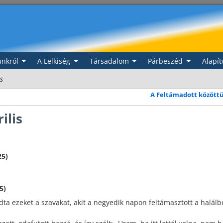
nkról
A Lelkiség
Társadalom
Párbeszéd
Alapít
is
A Feltámadott közöt
ilis
25)
… …
5)
ta ezeket a szavakat, akit a negyedik napon feltámasztott a halálbó