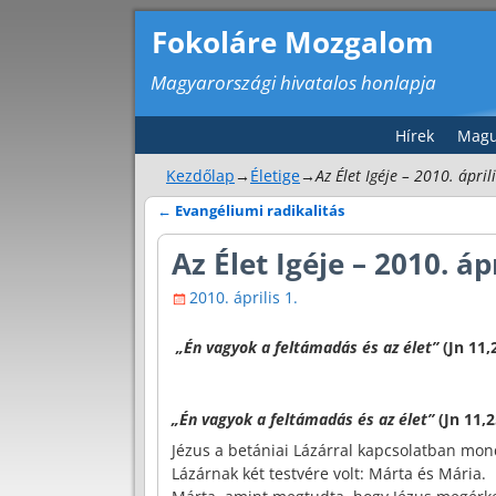
Fokoláre Mozgalom
Magyarországi hivatalos honlapja
Hírek
Magu
Kezdőlap
→
Életige
→
Az Élet Igéje – 2010. ápril
←
Evangéliumi radikalitás
Bejegyzés navigáció
Az Élet Igéje – 2010. ápr
2010. április 1.
„Én vagyok a feltámadás és az élet”
(Jn 11,
„Én vagyok a feltámadás és az élet”
(Jn 11,2
Jézus a betániai Lázárral kapcsolatban mond
Lázárnak két testvére volt: Márta és Mária.