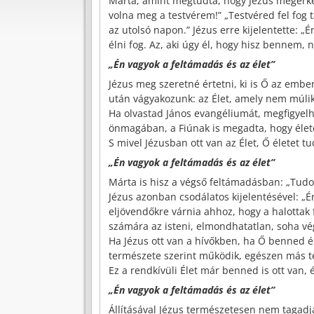
Márta, amint megtudta, hogy Jézus megérkezet
volna meg a testvérem!” „Testvéred fel fog 
az utolsó napon.” Jézus erre kijelentette: „
élni fog. Az, aki úgy él, hogy hisz bennem,
„Én vagyok a feltámadás és az élet”
Jézus meg szeretné értetni, ki is Ő az embe
után vágyakozunk: az Élet, amely nem múlik
Ha olvastad János evangéliumát, megfigyelh
önmagában, a Fiúnak is megadta, hogy élet
S mivel Jézusban ott van az Élet, Ő életet tu
„Én vagyok a feltámadás és az élet”
Márta is hisz a végső feltámadásban: „Tudo
Jézus azonban csodálatos kijelentésével: „É
eljövendőkre várnia ahhoz, hogy a halottak
számára az isteni, elmondhatatlan, soha vé
Ha Jézus ott van a hívőkben, ha Ő benned él
természete szerint működik, egészen más t
Ez a rendkívüli Élet már benned is ott van, 
„Én vagyok a feltámadás és az élet”
Állításával Jézus természetesen nem tagadja a