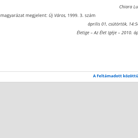
Chiara Lu
ge-magyarázat megjelent:
Új Város,
1999. 3. szám
április 01, csütörtök, 14:
Életige – Az Élet Igéje – 2010. áp
A Feltámadott közöt