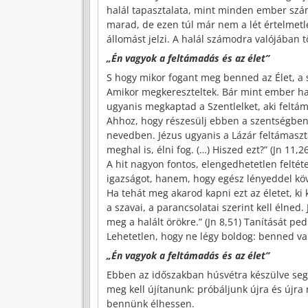
halál tapasztalata, mint minden ember szám
marad, de ezen túl már nem a lét értelmetl
állomást jelzi. A halál számodra valójában 
„Én vagyok a feltámadás és az élet”
S hogy mikor fogant meg benned az Élet, a 
Amikor megkereszteltek. Bár mint ember hal
ugyanis megkaptad a Szentlelket, aki feltám
Ahhoz, hogy részesülj ebben a szentségben, 
nevedben. Jézus ugyanis a Lázár feltámaszt
meghal is, élni fog. (…) Hiszed ezt?” (Jn 11,26
A hit nagyon fontos, elengedhetetlen feltéte
igazságot, hanem, hogy egész lényeddel köv
Ha tehát meg akarod kapni ezt az életet, ki 
a szavai, a parancsolatai szerint kell élned
meg a halált örökre.” (Jn 8,51) Tanítását ped
Lehetetlen, hogy ne légy boldog: benned van
„Én vagyok a feltámadás és az élet”
Ebben az időszakban húsvétra készülve seg
meg kell újítanunk: próbáljunk újra és újr
bennünk élhessen.