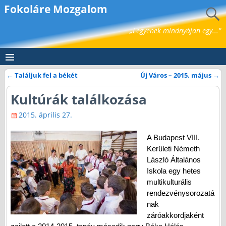
Fokoláre Mozgalom
„Legyenek mindnyájan egy..."
←
Találjuk fel a békét
Új Város – 2015. május
→
Bejegyzés navigáció
Kultúrák találkozása
2015. április 27.
A Budapest VIII.
Kerületi Németh
László Általános
Iskola egy hetes
multikulturális
rendezvénysorozatá
nak
záróakkordjaként