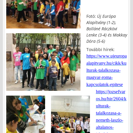
Fotó:
Új Európa
Alapítvány
(1-2),
Bolláné Ráczkövi
Lenke (3-4) és Makkay
Dóra (5-6)
További hírek:
https://www.ujeuropa
alapitvany.hu/cikk/ku
lturak-talalkozasa-
magyar-roma-
kapcsolatok-epitese
https://jozsefvar
os.hu/hir/2604/k
ulturak-
talalkozasa-a-
nemeth-laszlo-
altalanos-