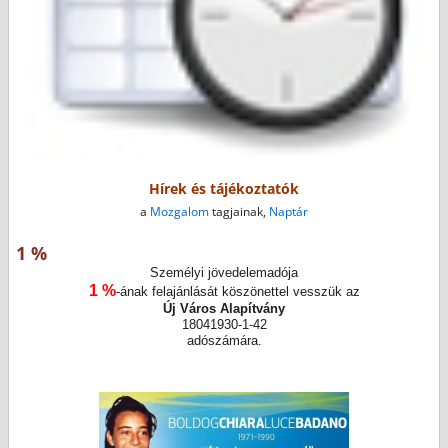
Hírek és tájékoztatók
a
Mozgalom
tagjainak,
Naptár
1 %
Személyi jövedelemadója
1 %
-ának felajánlását köszönettel vesszük az
Új Város Alapítvány
18041930-1-42
adószámára.