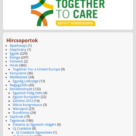
Hírcsoportok
#pathways
(1)
Alapítvány
(1)
Egyéb
(229)
Életige
(247)
Filmeink
(2)
Hírek
(382)
Together For a United Europe
(9)
Könyveink
(36)
Mellékletek
(34)
Egység Lelkisége
(13)
Nagygyűlés
(20)
Rendezvények
(132)
Egyesült Világ Hete
(4)
Együtt Európáért
(22)
Genfest 2012
(14)
Mária kongresszus
(3)
Máriapoli
(23)
Run4Unity
(24)
Sajtónak
(19)
Tagoknak
(186)
Fiatalok az Egyesült világért
(6)
Új Családok
(8)
Új Családok Egyesülete
(1)