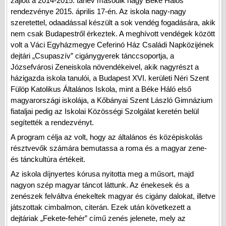
zajlott a 2014-2015. tanév második nagy Béke Hálós
rendezvénye 2015. április 17-én. Az iskola nagy-nagy
szeretettel, odaadással készült a sok vendég fogadására, akik
nem csak Budapestről érkeztek. A meghívott vendégek között
volt a Váci Egyházmegye Ceferinó Ház Családi Napközijének
dejtári „Csupaszív” cigánygyerek tánccsoportja, a
Józsefvárosi Zeneiskola növendékeivel, akik nagyrészt a
házigazda iskola tanulói, a Budapest XVI. kerületi Néri Szent
Fülöp Katolikus Általános Iskola, mint a Béke Háló első
magyarországi iskolája, a Kőbányai Szent László Gimnázium
fiataljai pedig az Iskolai Közösségi Szolgálat keretén belül
segítették a rendezvényt.
A program célja az volt, hogy az általános és középiskolás
résztvevők számára bemutassa a roma és a magyar zene-
és tánckultúra értékeit.
Az iskola díjnyertes kórusa nyitotta meg a műsort, majd
nagyon szép magyar táncot láttunk. Az énekesek és a
zenészek felváltva énekeltek magyar és cigány dalokat, illetve
játszottak cimbalmon, citerán. Ezek után következett a
dejtáriak „Fekete-fehér” című zenés jelenete, mely az