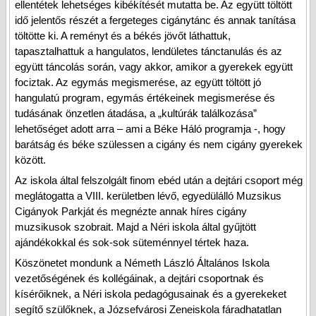
ellentétek lehetséges kibékítését mutatta be. Az együtt töltött
idő jelentős részét a fergeteges cigánytánc és annak tanítása
töltötte ki. A reményt és a békés jövőt láthattuk,
tapasztalhattuk a hangulatos, lendületes tánctanulás és az
együtt táncolás során, vagy akkor, amikor a gyerekek együtt
fociztak. Az egymás megismerése, az együtt töltött jó
hangulatú program, egymás értékeinek megismerése és
tudásának önzetlen átadása, a „kultúrák találkozása”
lehetőséget adott arra – ami a Béke Háló programja -, hogy
barátság és béke szülessen a cigány és nem cigány gyerekek
között.
Az iskola által felszolgált finom ebéd után a dejtári csoport még
meglátogatta a VIII. kerületben lévő, egyedülálló Muzsikus
Cigányok Parkját és megnézte annak híres cigány
muzsikusok szobrait. Majd a Néri iskola által gyűjtött
ajándékokkal és sok-sok süteménnyel tértek haza.
Köszönetet mondunk a Németh László Általános Iskola
vezetőségének és kollégáinak, a dejtári csoportnak és
kísérőiknek, a Néri iskola pedagógusainak és a gyerekeket
segítő szülőknek, a Józsefvárosi Zeneiskola fáradhatatlan