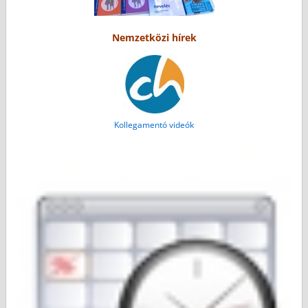
Nemzetközi hírek
Kollegamentó videók