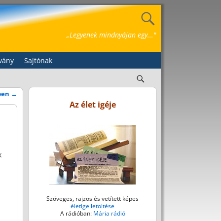
„Legyenek mindnyájan egy..."
vány
Sajtónak
ben
→
Az élet igéje
k
Szöveges, rajzos és vetített képes
életige letöltése
A rádióban:
Mária rádió