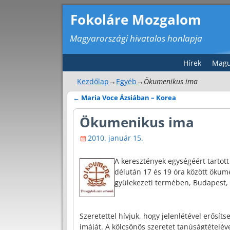
Fokoláre Mozgalom
Magyarországi hivatalos honlapja
Hírek
Magu
Kezdőlap
→
Egyéb
→
Ökumenikus ima
←
Maria Voce Ázsiában – Korea
Bejegyzés navigáció
Ökumenikus ima
2010. január 15.
A keresztények egységéért tartot
délután 17 és 19 óra között öku
gyülekezeti termében, Budapest, X
Szeretettel hívjuk, hogy jelenlétével erősí
imáját. A kölcsönös szeretet tanúságtételév