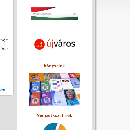
36:56
 ima
Könyveink
ben
→
Nemzetközi hírek