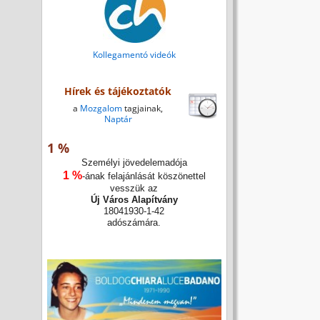
Kollegamentó videók
Hírek és tájékoztatók
a
Mozgalom
tagjainak,
Naptár
1 %
Személyi jövedelemadója
1 %
-ának felajánlását köszönettel
vesszük az
Új Város Alapítvány
18041930-1-42
adószámára.