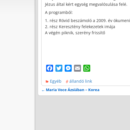
Jézus által kért egység megvalósulása felé.
A programból:
1. rész Rövid beszámoló a 2009. év ökumen
2. rész Keresztény felekezetek imája
A végén piknik, szerény frissítő
F
T
M
E
W
a
w
e
m
h
Egyéb
állandó link
c
i
s
a
a
e
t
s
i
t
←
Maria Voce Ázsiában – Korea
Bejegyzés navigáció
b
t
e
l
s
o
e
n
A
o
r
g
p
k
e
p
r