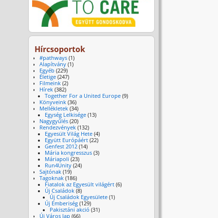
Hírcsoportok
#pathways
(1)
Alapítvány
(1)
Egyéb
(229)
Életige
(247)
Filmeink
(2)
Hírek
(382)
Together For a United Europe
(9)
Könyveink
(36)
Mellékletek
(34)
Egység Lelkisége
(13)
Nagygyűlés
(20)
Rendezvények
(132)
Egyesült Világ Hete
(4)
Együtt Európáért
(22)
Genfest 2012
(14)
Mária kongresszus
(3)
Máriapoli
(23)
Run4Unity
(24)
Sajtónak
(19)
Tagoknak
(186)
Fiatalok az Egyesült világért
(6)
Új Családok
(8)
Új Családok Egyesülete
(1)
Új Emberiség
(129)
Pakisztáni akció
(31)
Új Város lap
(66)