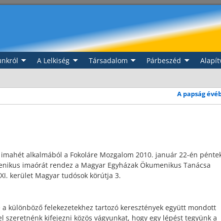
nkról
A Lelkiség
Társadalom
Párbeszéd
Alapít
A papság évé
t imahét alkalmából a Fokoláre Mozgalom 2010. január 22-én pénte
menikus imaórát rendez a Magyar Egyházak Ökumenikus Tanácsa
I. kerület Magyar tudósok körútja 3.
tse a különböző felekezetekhez tartozó keresztények együtt mondott
el szeretnénk kifejezni közös vágyunkat, hogy egy lépést tegyünk a