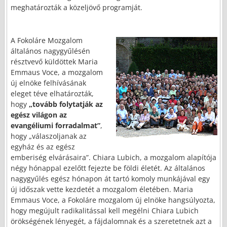
meghatározták a közeljövő programját.
A Fokoláre Mozgalom
általános nagygyűlésén
résztvevő küldöttek Maria
Emmaus Voce, a mozga­lom
új elnöke felhívásának
eleget téve elhatározták,
hogy
„tovább folytatják az
egész világon az
evangéliumi forradalmat”
,
hogy „válaszoljanak az
egyház és az egész
emberiség elvárá­saira”. Chiara Lubich, a mozgalom alapítója
négy hónappal ezelőtt fejezte be földi életét. Az általános
nagygyűlés egész hónapon át tartó komoly munkájával egy
új időszak vette kezdetét a mozgalom életében. Maria
Emmaus Voce, a Fokoláre mozgalom új elnöke hangsúlyozta,
hogy megújult radikalitással kell megélni Chiara Lubich
örökségének lényegét, a fájdalomnak és a szeretetnek azt a