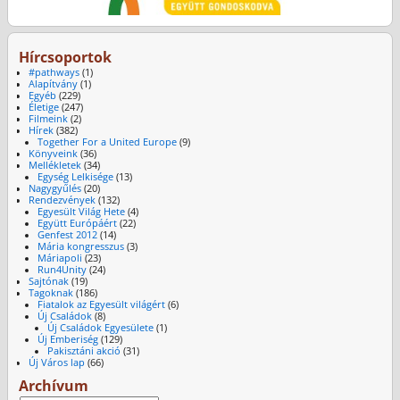
Hírcsoportok
#pathways
(1)
Alapítvány
(1)
Egyéb
(229)
Életige
(247)
Filmeink
(2)
Hírek
(382)
Together For a United Europe
(9)
Könyveink
(36)
Mellékletek
(34)
Egység Lelkisége
(13)
Nagygyűlés
(20)
Rendezvények
(132)
Egyesült Világ Hete
(4)
Együtt Európáért
(22)
Genfest 2012
(14)
Mária kongresszus
(3)
Máriapoli
(23)
Run4Unity
(24)
Sajtónak
(19)
Tagoknak
(186)
Fiatalok az Egyesült világért
(6)
Új Családok
(8)
Új Családok Egyesülete
(1)
Új Emberiség
(129)
Pakisztáni akció
(31)
Új Város lap
(66)
Archívum