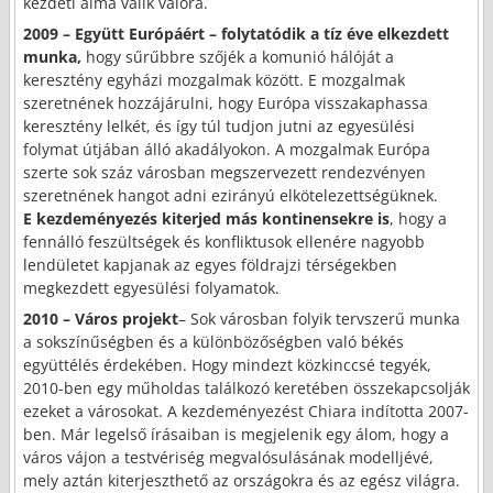
kezdeti álma válik valóra.
2009 – Együtt Európáért – folytatódik a tíz éve elkezdett
munka,
hogy sűrűbbre szőjék a komunió hálóját a
keresztény egyházi mozgalmak között. E mozgalmak
szeretnének hozzájá­rul­ni, hogy Európa visszakaphassa
keresztény lelkét, és így túl tudjon jutni az egyesülési
folymat útjában álló akadályokon. A mozgalmak Európa
szerte sok száz városban megszervezett rendez­vé­nyen
szeretnének hangot adni ezirányú elkötelezettségüknek.
E kezdeményezés kiterjed más kontinensekre is
, hogy a
fennálló feszültségek és konflik­tusok ellenére nagyobb
lendületet kapjanak az egyes földrajzi térségekben
megkezdett egyesülési folyamatok.
2010 – Város projekt
– Sok városban folyik tervszerű munka
a sokszínűségben és a különbözőségben való békés
együttélés érdekében. Hogy mindezt közkinccsé tegyék,
2010-ben egy műholdas találkozó keretében összekapcsolják
ezeket a városokat. A kezdeményezést Chiara indította 2007-
ben. Már legelső írásaiban is megjelenik egy álom, hogy a
város vájon a testvériség megvalósulásának modelljévé,
mely aztán kiterjeszthető az országokra és az egész világra.