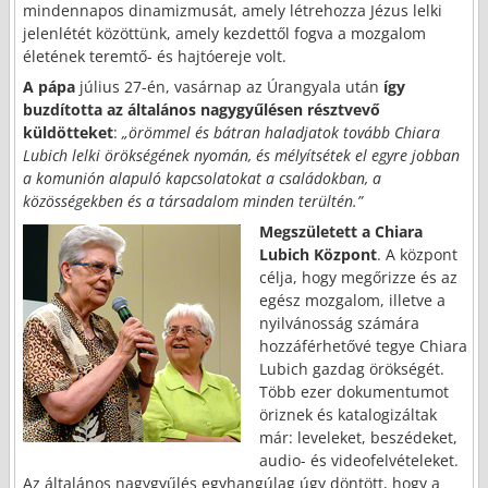
mindennapos dinamizmusát, amely létrehozza Jézus lelki
jelenlétét közöttünk, amely kezdettől fogva a mozgalom
életének teremtő- és hajtóereje volt.
A pápa
július 27-én, vasárnap az Úrangyala után
így
buzdította az általános nagygyűlésen résztvevő
küldötteket
:
„örömmel és bátran haladjatok tovább Chiara
Lubich lelki örökségének nyomán, és mélyítsétek el egyre jobban
a komunión alapuló kapcsolatokat a családokban, a
közösségekben és a társadalom minden terültén.”
Megszületett a Chiara
Lubich Központ
. A központ
célja, hogy megőrizze és az
egész mozgalom, illetve a
nyilvánosság számára
hozzáférhetővé tegye Chiara
Lubich gazdag örökségét.
Több ezer dokumentumot
öriznek és katalogizáltak
már: leveleket, beszédeket,
audio- és videofelvé­tele­ket.
Az általános nagygyűlés egyhangúlag úgy döntött, hogy a