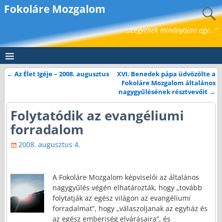
Fokoláre Mozgalom
„Legyenek mindnyájan egy..."
←
Az Élet Igéje – 2008. augusztus
XVI. Benedek pápa üdvözölte a
Bejegyzés navigáció
Fokoláre Mozgalom általános
nagygyűlésének résztvevőit
→
Folytatódik az evangéliumi
forradalom
2008. augusztus 4.
A Fokoláre Mozgalom képviselői az általános
nagygyűlés végén elhatározták, hogy „tovább
folytatják az egész világon az evangéliumi
forradalmat”, hogy „válaszoljanak az egyház és
az egész emberiség elvárá­saira”, és