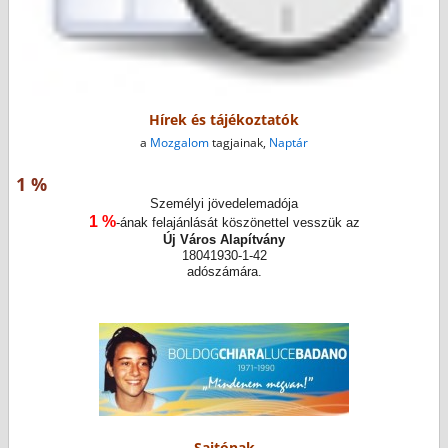
Hírek és tájékoztatók
a
Mozgalom
tagjainak,
Naptár
1 %
Személyi jövedelemadója
1 %
-ának felajánlását köszönettel vesszük az
Új Város Alapítvány
18041930-1-42
adószámára.
Sajtónak