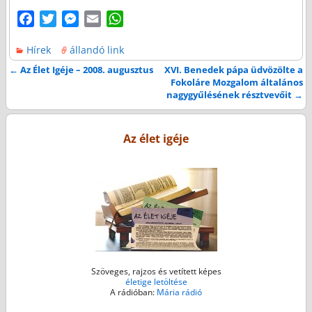
F
T
M
E
W
a
w
e
m
h
Hírek
állandó link
c
i
s
a
a
e
t
s
i
t
←
Az Élet Igéje – 2008. augusztus
XVI. Benedek pápa üdvözölte a
Bejegyzés navigáció
Fokoláre Mozgalom általános
b
t
e
l
s
nagygyűlésének résztvevőit
→
o
e
n
A
o
r
g
p
k
e
p
Az élet igéje
r
Szöveges, rajzos és vetített képes
életige letöltése
A rádióban:
Mária rádió