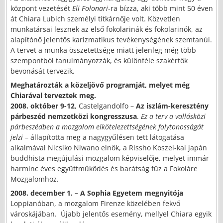
központ vezetését
Eli Folonari
-ra bízza, aki több mint 50 éven
át Chiara Lubich személyi titkárnője volt. Közvetlen
munkatársai lesznek az első fokolarinák és fokolarinók, az
alapítónő jelentős kariz­matikus tevékenységének szemtanúi.
A tervet a munka összetettsége miatt jelenleg még több
szempontból tanulmányozzák, és különféle szakértők
bevonását tervezik.
Meghatározták a közeljövő programját, melyet még
Chiarával terveztek meg.
2008. október 9-12
, Castelgandolfo –
Az iszlám-keresztény
párbeszéd nemzetközi kongresszusa
.
Ez a terv a vallásközi
párbeszédben a mozgalom elkötelezettségének folytonos­ságát
jelzi
– állapította meg a nagygyűlésen tett látogatása
alkalmával Nicsiko Niwano elnök, a Rissho Koszei-kai japán
buddhista megújulási mozgalom képviselője, melyet immár
harminc éves együttműködés és barátság fűz a Fokoláre
Mozgalomhoz.
2008. december 1. – A Sophia Egyetem megnyitója
Loppianóban, a mozgalom Firenze közelében fekvő
városkájában. Újabb jelentős esemény, mellyel Chiara egyik