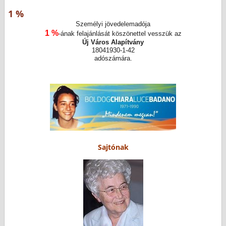
1 %
Személyi jövedelemadója
1 %
-ának felajánlását köszönettel vesszük az
Új Város Alapítvány
18041930-1-42
adószámára.
Sajtónak