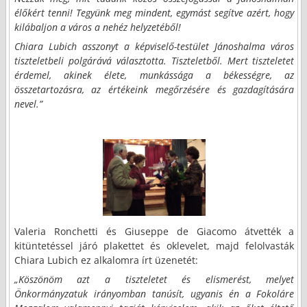
élőkért tenni! Tegyünk meg mindent, egymást segítve azért, hogy
kilábaljon a város a nehéz helyzetéből!
Chiara Lubich asszonyt a képviselő-testület Jánoshalma város
tiszteletbeli polgárává választotta. Tiszteletből. Mert tiszteletet
érdemel, akinek élete, munkássága a békességre, az
összetartozásra, az értékeink megőrzésére és gazdagítására
nevel.”
Valeria Ronchetti és Giuseppe de Giacomo átvették a
kitüntetéssel járó plakettet és oklevelet, majd felolvasták
Chiara Lubich ez alkalomra írt üzenetét:
„Köszönöm azt a tiszteletet és elismerést, melyet
Önkormányzatuk irányomban tanúsít, ugyanis én a Fokoláre