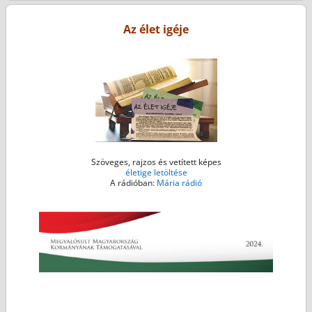
o
e
n
A
o
r
g
p
Az élet igéje
k
e
p
r
Szöveges, rajzos és vetített képes
életige letöltése
A rádióban:
Mária rádió