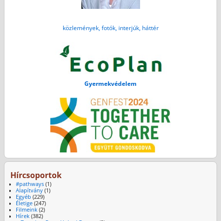
közlemények, fotók, interjúk, háttér
Gyermekvédelem
Hírcsoportok
#pathways
(1)
Alapítvány
(1)
Egyéb
(229)
Életige
(247)
Filmeink
(2)
Hírek
(382)