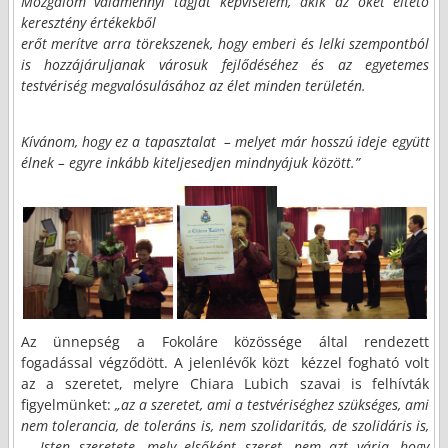
Mozgalom valamennyi tagját képviselem, akik az őket éltető
keresztény értékekből
erőt merítve arra törekszenek, hogy emberi és lelki szempontból
is hozzájáruljanak városuk fejlődéséhez és az egyetemes
testvériség megvalósulásához az élet minden területén.
Kívánom, hogy ez a tapasztalat
– melyet már hosszú ideje együtt
élnek – egyre inkább kiteljesedjen mindnyájuk között.”
Az ünnepség a Fokoláre közössége által rendezett
fogadással végződött. A jelenlévők közt
kézzel fogható volt
az a szeretet, melyre Chiara Lubich szavai is felhívták
figyelmünket:
„az a szeretet, ami a testvériséghez szükséges, ami
nem tolerancia, de toleráns is, nem szolidaritás, de szolidáris is,
… Isten szeretete, mely elsőként szeret, nem azt várja, hogy