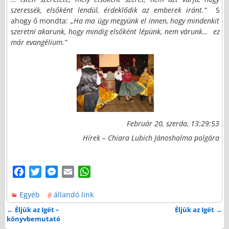
szeressék, elsőként lendül, érdeklődik az emberek iránt.”
S
ahogy ő mondta:
„Ha ma úgy megyünk el innen, hogy mindenkit
szeretni akarunk, hogy mindig elsőként lépünk, nem várunk…
ez
már evangélium.”
Február 20, szerda, 13:29:53
Hírek – Chiara Lubich Jánoshalma polgára
F
T
M
E
W
a
w
e
m
h
Egyéb
állandó link
c
i
s
a
a
e
t
s
i
t
←
Éljük az Igét –
Éljük az Igét
→
Bejegyzés navigáció
könyvbemutató
b
t
e
l
s