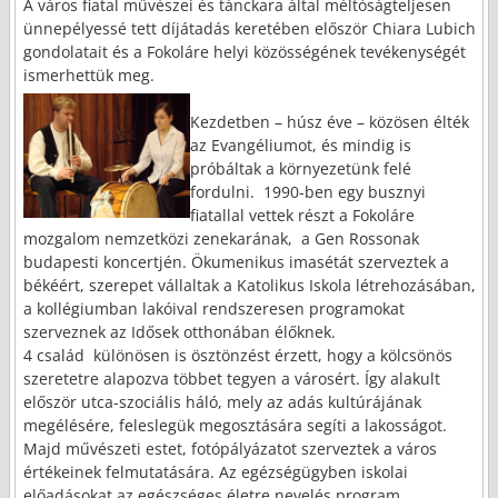
A város fiatal művészei és tánckara által méltóságteljesen
ünnepélyessé tett díjátadás keretében először Chiara Lubich
gondolatait és a Fokoláre helyi közösségének tevékenységét
ismerhettük meg.
Kezdetben – húsz éve – közösen élték
az Evangéliumot, és mindig is
próbáltak a környezetünk felé
fordulni.
1990-ben egy busznyi
fiatallal vettek részt a Fokoláre
mozgalom nemzetközi zenekarának,
a Gen Rossonak
budapesti koncertjén. Ökumenikus imasétát szerveztek a
békéért, szerepet vállaltak a Katolikus Iskola létrehozásában,
a kollégiumban lakóival rendszeresen programokat
szerveznek az Idősek otthonában élőknek.
4 család
különösen is ösztönzést érzett, hogy a kölcsönös
szeretetre alapozva többet tegyen a városért. Így alakult
először utca-szociális háló, mely az adás kultúrájának
megélésére, feleslegük megosztására segíti a lakosságot.
Majd művészeti estet, fotópályázatot szerveztek a város
értékeinek felmutatására. Az egézségügyben iskolai
előadásokat az egészséges életre nevelés program