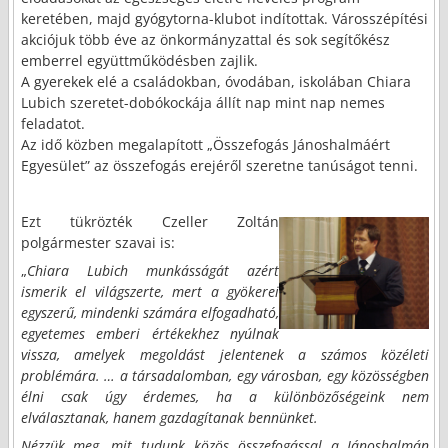
keretében, majd gyógytorna-klubot indítottak. Városszépítési
akciójuk több éve az önkormányzattal és sok segítőkész
emberrel együttműködésben zajlik.
A gyerekek elé a családokban, óvodában, iskolában Chiara
Lubich szeretet-dobókockája állít nap mint nap nemes
feladatot.
Az idő közben megalapított „Összefogás Jánoshalmáért
Egyesület” az összefogás erejéről szeretne tanúságot tenni.
Ezt tükrözték Czeller Zoltán
polgármester szavai is:
„
Chiara Lubich munkásságát azért
ismerik el világszerte, mert a gyökerei
egyszerű, mindenki számára elfogadható,
egyetemes emberi értékekhez nyúlnak
vissza, amelyek megoldást jelentenek a számos közéleti
problémára. … a társadalomban, egy városban, egy közösségben
élni csak úgy érdemes, ha a különbözőségeink nem
elválasztanak, hanem gazdagítanak bennünket.
Nézzük meg, mit tudunk közös összefogással a Jánoshalmán