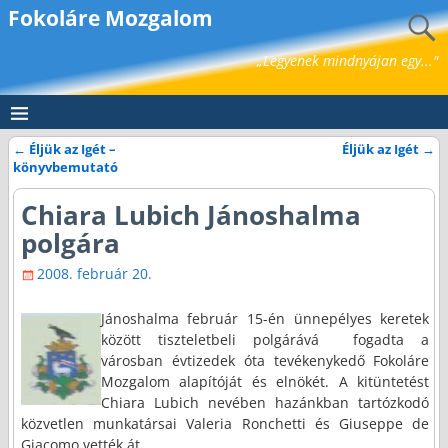
Fokoláre Mozgalom
„Legyenek mindnyájan egy..."
←
Éljük az Igét –
Éljük az Igét
→
Bejegyzés navigáció
könyvbemutató
Chiara Lubich Jánoshalma
polgára
2008. február 20.
Jánoshalma február 15-én ünnepélyes keretek
között tiszteletbeli polgárává
fogadta a
városban évtizedek óta tevékenykedő Fokoláre
Mozgalom alapítóját és elnökét. A kitüntetést
Chiara Lubich nevében hazánkban tartózkodó
közvetlen munkatársai Valeria Ronchetti és Giuseppe de
Giacomo vették át.