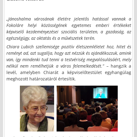
„Jánoshalma városának életére jelentős hatással vannak a
Fokoláre helyi közösségének egyetemes emberi értékeket
képviselő kezdeményezései szociális területen, a gazdaság, az
egészségügy, az oktatás és a művészetek terén.
Chiara Lubich szellemisége pozitív életszemléletet hoz, hitet és
reményt ad, azt sugallja, hogy azt nézzük és ajándékozzuk, amink
van, így mindenki tud tenni a testvériség megvalósulásáért, mely
nélkül nem remélhetjük a város felemelkedését.”
– hangzik a
levél, amelyben Chiarát a képviselőtestület egyhangúlag
meghozott határozatáról értesítik.